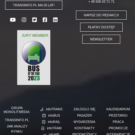
+ 48 506 03 71 71
TRANSINFO.PL MA 20 LAT!
NAPISZ DO REDAKCJI
PŁATNY DOSTĘP
JURY MEMBER:
NEWSLETTER
GRUPA
infoTRANS
ZALOGUJ SIĘ
KALENDARIUM
MONOLITMEDIA:
infoBUS
PASAŻER
PRZETARGI
TRANSINFO.PL
infoRAIL
WYDARZENIA
PRACA
JMK ANALIZY
infoTRAM
KONTRAKTY
PROMOCJE
RYNKU
infoAIR
PRZEWOŹNICY
INTERWENCJE