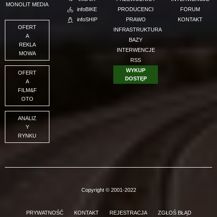
MONOLIT MEDIA
infoBIKE
PRODUCENCI
FORUM
infoSHIP
PRAWO
KONTAKT
OFERT
INFRASTRUKTURA
A
BAZY
REKLA
INTERWENCJE
MOWA
RSS
WYKUP
OFERT
DOSTĘP
A
FILM&F
OTO
ANALIZ
Y
RYNKU
Copyright © 2001-2022
PRYWATNOŚĆ
KONTAKT
REJESTRACJA
ZGŁOŚ BŁĄD