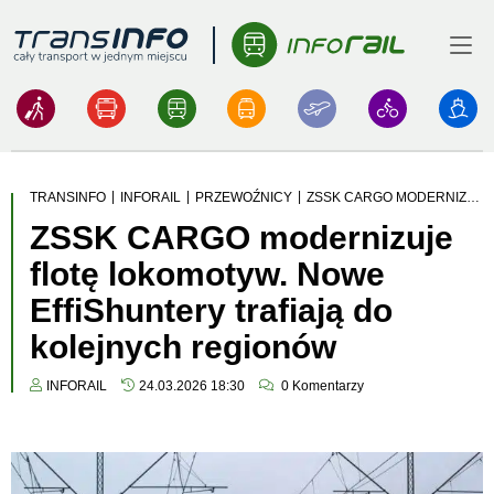
Menu
Logo
|
|
|
TRANSINFO
INFORAIL
PRZEWOŹNICY
ZSSK CARGO MODERNIZUJE FLOTĘ LOKOMOTYW. NOWE EFFISHUNTERY TRAFIAJĄ DO KOLEJNYCH REGIONÓW
ZSSK CARGO modernizuje
flotę lokomotyw. Nowe
EffiShuntery trafiają do
kolejnych regionów
INFORAIL
24.03.2026 18:30
0
Komentarzy