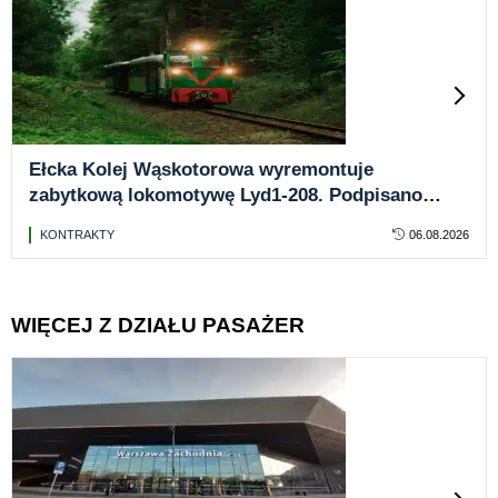
Ełcka Kolej Wąskotorowa wyremontuje
zabytkową lokomotywę Lyd1-208. Podpisano
umowę za ponad pół miliona złotych
KONTRAKTY
06.08.2026
WIĘCEJ Z DZIAŁU PASAŻER