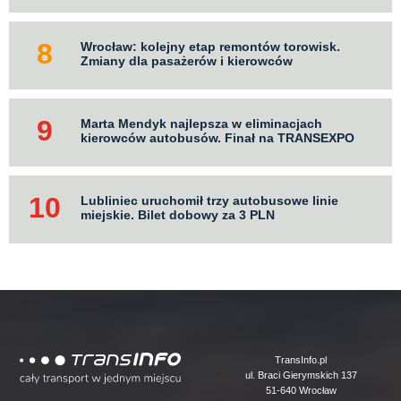
Wrocław: kolejny etap remontów torowisk.
Zmiany dla pasażerów i kierowców
Marta Mendyk najlepsza w eliminacjach
kierowców autobusów. Finał na TRANSEXPO
Lubliniec uruchomił trzy autobusowe linie
miejskie. Bilet dobowy za 3 PLN
Logo
TransInfo.pl
ul. Braci Gierymskich 137
51-640 Wrocław