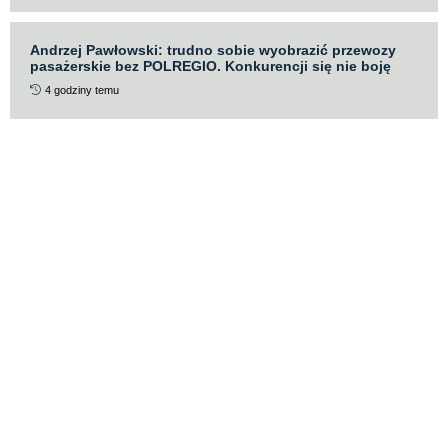
Andrzej Pawłowski: trudno sobie wyobrazić przewozy
pasażerskie bez POLREGIO. Konkurencji się nie boję
4 godziny temu