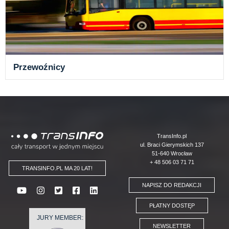
Przewoźnicy
Logo
TransInfo.pl
ul. Braci Gierymskich 137
51-640 Wrocław
+ 48 506 03 71 71
TRANSINFO.PL MA 20 LAT!
NAPISZ DO REDAKCJI
PŁATNY DOSTĘP
JURY MEMBER:
NEWSLETTER