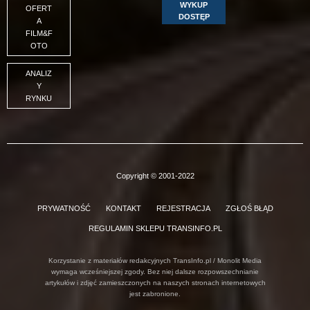
WYKUP
OFERT
DOSTĘP
A
FILM&F
OTO
ANALIZ
Y
RYNKU
Copyright © 2001-2022
PRYWATNOŚĆ
KONTAKT
REJESTRACJA
ZGŁOŚ BŁĄD
REGULAMIN SKLEPU TRANSINFO.PL
Korzystanie z materiałów redakcyjnych TransInfo.pl / Monolit Media
wymaga wcześniejszej zgody. Bez niej dalsze rozpowszechnianie
artykułów i zdjęć zamieszczonych na naszych stronach internetowych
jest zabronione.