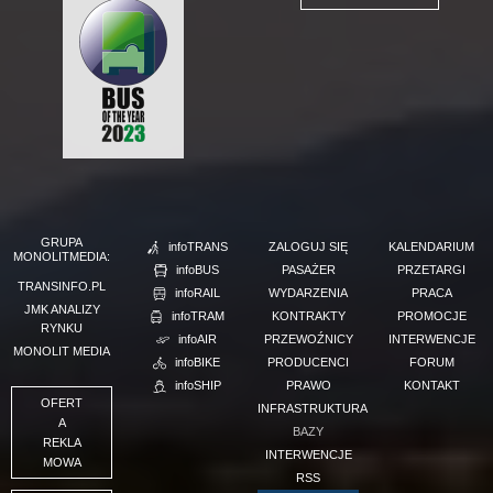
GRUPA
infoTRANS
ZALOGUJ SIĘ
KALENDARIUM
MONOLITMEDIA:
infoBUS
PASAŻER
PRZETARGI
TRANSINFO.PL
infoRAIL
WYDARZENIA
PRACA
JMK ANALIZY
infoTRAM
KONTRAKTY
PROMOCJE
RYNKU
infoAIR
PRZEWOŹNICY
INTERWENCJE
MONOLIT MEDIA
infoBIKE
PRODUCENCI
FORUM
infoSHIP
PRAWO
KONTAKT
OFERT
INFRASTRUKTURA
A
BAZY
REKLA
INTERWENCJE
MOWA
RSS