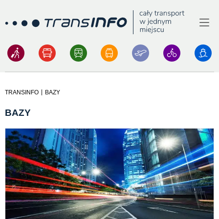
Menu
Logo
BAZY
|
TRANSINFO
BAZY
BAZY