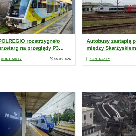
POLREGIO rozstrzygnęło
Autobusy zastąpią p
przetarg na przeglądy P3
między Skarżyskiem
spalinowych pojazdów. Nie
Kamienną a Kielcam
KONTRAKTY
05.08.2026
KONTRAKTY
wszystkie zadania z
POLREGIO ogłosiło 
wykonawcami
przetarg