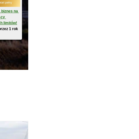
 biznes na 
-cy 
h limitów!
przez 1 rok