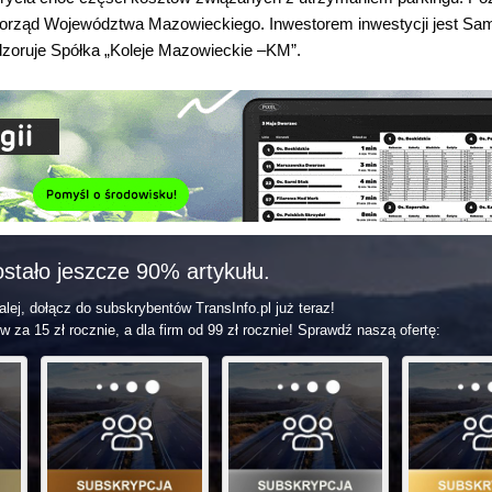
orząd Województwa Mazowieckiego. Inwestorem inwestycji jest Sa
zoruje Spółka „Koleje Mazowieckie –KM”.
stało jeszcze 90% artykułu.
lej, dołącz do subskrybentów TransInfo.pl już teraz!
w za 15 zł rocznie, a dla firm od 99 zł rocznie! Sprawdź naszą ofertę: