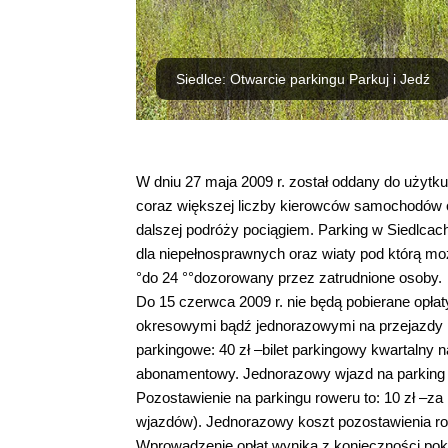
Siedlce: Otwarcie parkingu Parkuj i Jedź
W dniu 27 maja 2009 r. został oddany do użytku
coraz większej liczby kierowców samochodów 
dalszej podróży pociągiem. Parking w Siedlcach
dla niepełnosprawnych oraz wiaty pod którą moż
°do 24 °°dozorowany przez zatrudnione osoby.
Do 15 czerwca 2009 r. nie będą pobierane opłaty
okresowymi bądź jednorazowymi na przejazdy k
parkingowe: 40 zł –bilet parkingowy kwartalny 
abonamentowy. Jednorazowy wjazd na parking bę
Pozostawienie na parkingu roweru to: 10 zł –za 
wjazdów). Jednorazowy koszt pozostawienia row
Wprowadzenie opłat wynika z konieczności pok