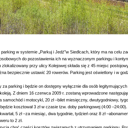
 parking w systemie „Parkuj i Jedź”w Siedlcach, który ma na celu z
osobowych do pozostawienia ich na wyznaczonym parkingu i konty
 zlokalizowany przy ulicy Kolejowej składa się z 45 miejsc postojow
na bezpiecznie ustawić 20 rowerów. Parking jest oświetlony i w god
 za parking i będzie on dostępny wyłącznie dla osób legitymujących 
oleją. Z dniem 16 czerwca 2009 r. zostaną wprowadzone następując
na samochód i motocykl, 20 zł –bilet miesięczny, dwutygodniowy, tyg
dzie kosztował 3 zł w czasie tzw. doby parkingowej (4:00 –24:00).
kwartał, 5 zł –za miesiąc, dwa tygodnie, tydzień oraz 8 zł –abonamen
eru to 2 zł.
rycia choć części kosztów związanych z utrzymaniem parkingu. Poz