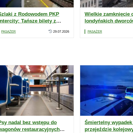
Szlaki z Rodowodem PKP
Wielkie zamknięcie
Intercity: Tańsze bilety z
londyńskich dworców
Warszawy do Krakowa, Kielc
kolejowe będą hono
PASAŻER
29.07.2026
PASAŻER
i Radomia
metrze i autobusach
Psy nadal bez wstępu do
Śmiertelny wypadek
wagonów restauracyjnych
przejeździe kolejo