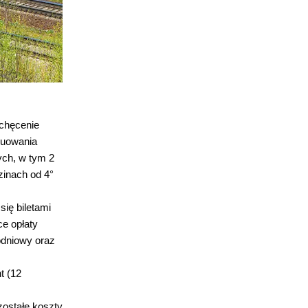
achęcenie
nuowania
ych, w tym 2
zinach od 4°
się biletami
e opłaty
odniowy oraz
t (12
ostałe koszty