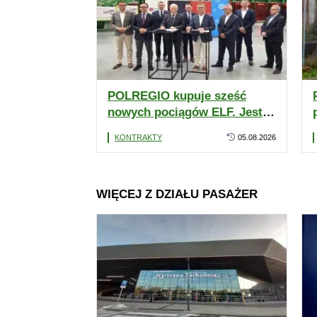
POLREGIO kupuje sześć
nowych pociągów ELF. Jest
umowa z PESA Bydgoszcz z
KONTRAKTY
05.08.2026
opcją na kolejne 16 jednostek
WIĘCEJ Z DZIAŁU PASAŻER