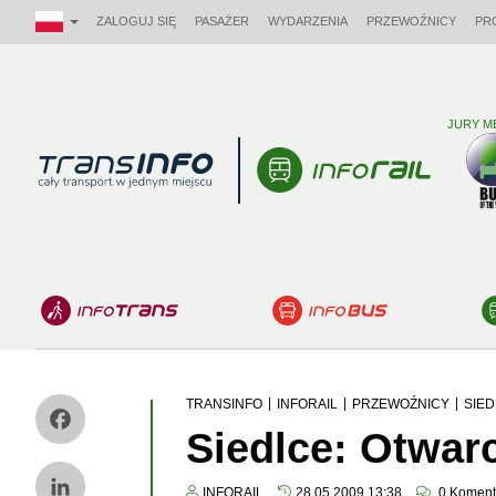
ZALOGUJ SIĘ
PASAŻER
WYDARZENIA
PRZEWOŹNICY
PR
JURY M
Logo
|
|
|
TRANSINFO
INFORAIL
PRZEWOŹNICY
SIED
Siedlce: Otwarc
Facebook
INFORAIL
28.05.2009 13:38
0
Koment