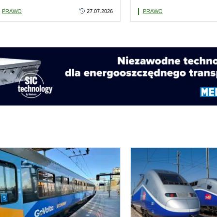
WARS. PKP Intercity nie
Ostrołęką. Prokurat
PRAWO
27.07.2026
PRAWO
planuje zmian
wyjaśnia okolicznoś
tragedii