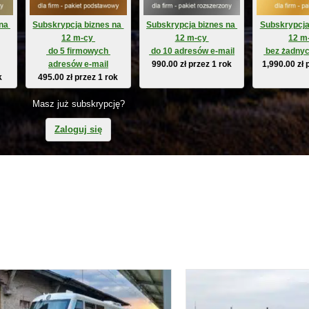
na 
Subskrypcja biznes na 
Subskrypcja biznes na 
Subskrypcja
12 m-cy 
12 m-cy 
12 m
 do 5 firmowych 
 do 10 adresów e-mail
 bez żadnyc
adresów e-mail
990.00
zł
przez 1 rok
1,990.00
zł
k
495.00
zł
przez 1 rok
Masz już subskrypcję?
Zaloguj się