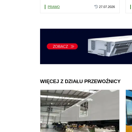
towarowego nad Popradem
PRAWO
27.07.2026
WIĘCEJ Z DZIAŁU PRZEWOŹNICY