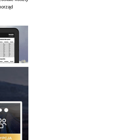
morząd