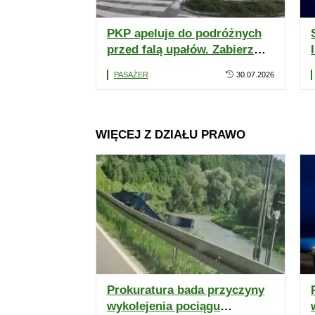
PKP apeluje do podróżnych
przed falą upałów. Zabierz
wodę i przygotuj się do
PASAŻER
30.07.2026
podróży
WIĘCEJ Z DZIAŁU PRAWO
Prokuratura bada przyczyny
wykolejenia pociągu