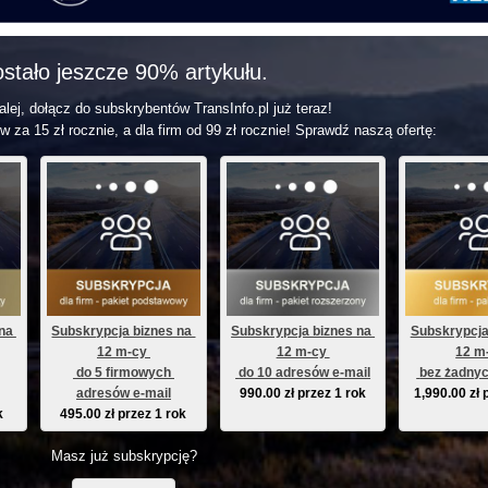
stało jeszcze 90% artykułu.
lej, dołącz do subskrybentów TransInfo.pl już teraz!
w za 15 zł rocznie, a dla firm od 99 zł rocznie! Sprawdź naszą ofertę:
na 
Subskrypcja biznes na 
Subskrypcja biznes na 
Subskrypcja
12 m-cy 
12 m-cy 
12 m
 do 5 firmowych 
 do 10 adresów e-mail
 bez żadnyc
adresów e-mail
990.00
zł
przez 1 rok
1,990.00
zł
k
495.00
zł
przez 1 rok
Masz już subskrypcję?