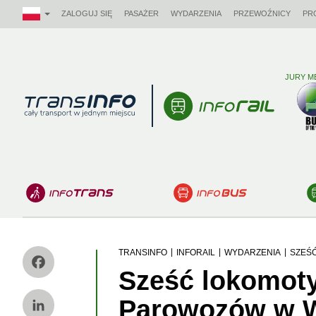
ZALOGUJ SIĘ
PASAŻER
WYDARZENIA
PRZEWOŹNICY
PR
JURY M
Logo
|
|
|
TRANSINFO
INFORAIL
WYDARZENIA
SZEŚ
Sześć lokomoty
Facebook
Parowozów w W