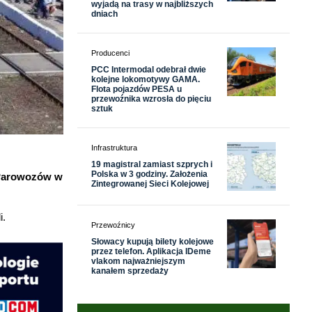
wyjadą na trasy w najbliższych
dniach
Producenci
PCC Intermodal odebrał dwie
kolejne lokomotywy GAMA.
Flota pojazdów PESA u
przewoźnika wzrosła do pięciu
sztuk
Infrastruktura
19 magistral zamiast szprych i
Polska w 3 godziny. Założenia
 Parowozów w
Zintegrowanej Sieci Kolejowej
i.
Przewoźnicy
Słowacy kupują bilety kolejowe
przez telefon. Aplikacja IDeme
vlakom najważniejszym
kanałem sprzedaży