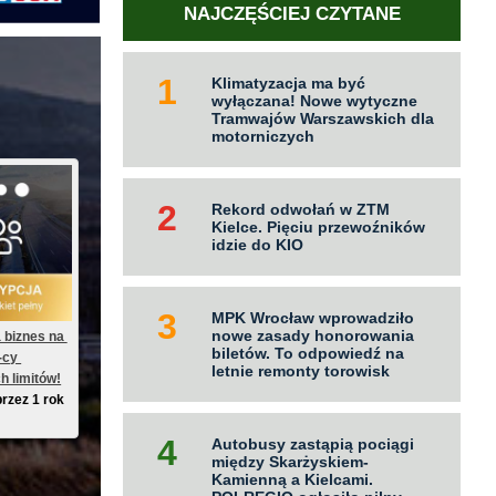
NAJCZĘŚCIEJ CZYTANE
Klimatyzacja ma być
wyłączana! Nowe wytyczne
Tramwajów Warszawskich dla
motorniczych
Rekord odwołań w ZTM
Kielce. Pięciu przewoźników
idzie do KIO
MPK Wrocław wprowadziło
nowe zasady honorowania
 biznes na 
biletów. To odpowiedź na
-cy 
letnie remonty torowisk
h limitów!
przez 1 rok
Autobusy zastąpią pociągi
między Skarżyskiem-
Kamienną a Kielcami.