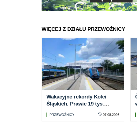
WIĘCEJ Z DZIAŁU PRZEWOŹNICY
Wakacyjne rekordy Kolei
Śląskich. Prawie 19 tys.
biletów na rowery i coraz
PRZEWOŹNICY
07.08.2026
większe zainteresowanie
ofertą dla rodzin