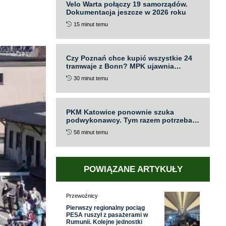
Velo Warta połączy 19 samorządów.
Dokumentacja jeszcze w 2026 roku
15 minut temu
Czy Poznań chce kupić wszystkie 24
tramwaje z Bonn? MPK ujawnia
koszty, harmonogram i plany
30 minut temu
eksploatacji NGT6
PKM Katowice ponownie szuka
podwykonawcy. Tym razem potrzeba
11 autobusów
58 minut temu
POWIĄZANE ARTYKUŁY
Przewoźnicy
Pierwszy regionalny pociąg
PESA ruszył z pasażerami w
Rumunii. Kolejne jednostki