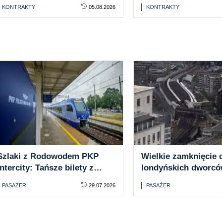
spalinowych pojazdów. Nie
Kamienną a Kielcam
KONTRAKTY
05.08.2026
KONTRAKTY
wszystkie zadania z
POLREGIO ogłosiło 
wykonawcami
przetarg
Szlaki z Rodowodem PKP
Wielkie zamknięcie
Intercity: Tańsze bilety z
londyńskich dworców
Warszawy do Krakowa, Kielc
kolejowe będą hono
PASAŻER
29.07.2026
PASAŻER
i Radomia
metrze i autobusach