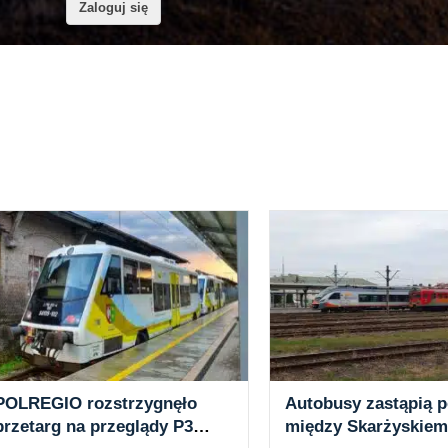
Zaloguj się
POLREGIO rozstrzygnęło
Autobusy zastąpią p
przetarg na przeglądy P3
między Skarżyskiem