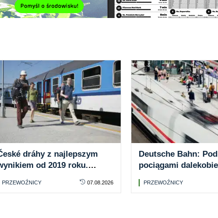
České dráhy z najlepszym
Deutsche Bahn: Pod
wynikiem od 2019 roku.
pociągami dalekobi
Coraz więcej pasażerów
dziś znacznie tańsz
PRZEWOŹNICY
07.08.2026
PRZEWOŹNICY
wybiera kolej