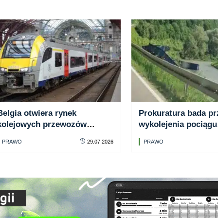
Belgia otwiera rynek
Prokuratura bada p
kolejowych przewozów
wykolejenia pociągu
pasażerskich. Rząd
towarowego nad Po
PRAWO
29.07.2026
PRAWO
rozpoczyna proces
liberalizacji