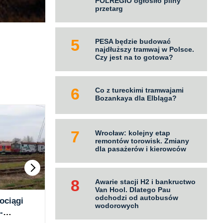
POLREGIO ogłosiło pilny
przetarg
PESA będzie budować
najdłuższy tramwaj w Polsce.
Czy jest na to gotowa?
Co z tureckimi tramwajami
Bozankaya dla Elbląga?
Wrocław: kolejny etap
remontów torowisk. Zmiany
dla pasażerów i kierowców
Awarie stacji H2 i bankructwo
Van Hool. Dlatego Pau
odchodzi od autobusów
ociągi
POLREGIO wybrało
DB 
wodorowych
-
wykonawcę dokumentacji
poc