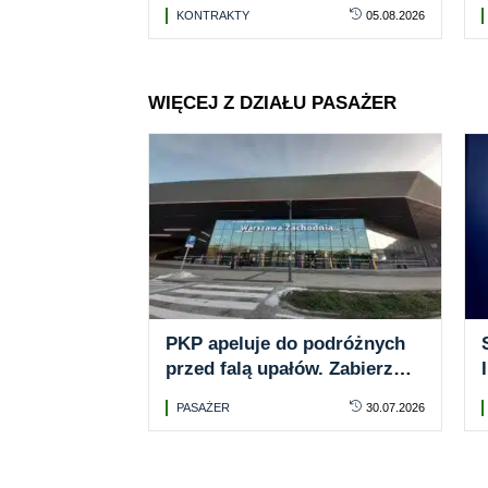
umowa z PESA Bydgoszcz z
KONTRAKTY
05.08.2026
opcją na kolejne 16 jednostek
WIĘCEJ Z DZIAŁU PASAŻER
PKP apeluje do podróżnych
przed falą upałów. Zabierz
wodę i przygotuj się do
PASAŻER
30.07.2026
podróży