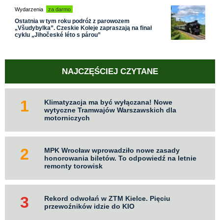
Wydarzenia
za darmo
Ostatnia w tym roku podróż z parowozem
„Všudybylka”. Czeskie Koleje zapraszają na finał
cyklu „Jihočeské léto s párou”
NAJCZĘŚCIEJ CZYTANE
Klimatyzacja ma być wyłączana! Nowe
wytyczne Tramwajów Warszawskich dla
motorniczych
MPK Wrocław wprowadziło nowe zasady
honorowania biletów. To odpowiedź na letnie
remonty torowisk
Rekord odwołań w ZTM Kielce. Pięciu
przewoźników idzie do KIO