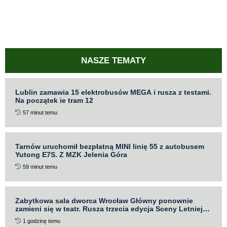
NASZE TEMATY
Lublin zamawia 15 elektrobusów MEGA i rusza z testami.
Na początek ie tram 12
57 minut temu
Tarnów uruchomił bezpłatną MINI linię 55 z autobusem
Yutong E7S. Z MZK Jelenia Góra
59 minut temu
Zabytkowa sala dworca Wrocław Główny ponownie
zamieni się w teatr. Rusza trzecia edycja Sceny Letniej
Teatru „Po Kolei”
1 godzinę temu