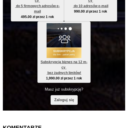
cy 
cy 
 do 5 firmowych adresów e-
 do 10 adresów e-mail
mail
990.00
zł
przez 1 rok
495.00
zł
przez 1 rok
Subskrypcja biznes na 12 m-
cy 
 bez żadnych limitów!
1,990.00
zł
przez 1 rok
Masz już subskrypcję?
Zaloguj się
KOMENTARZE