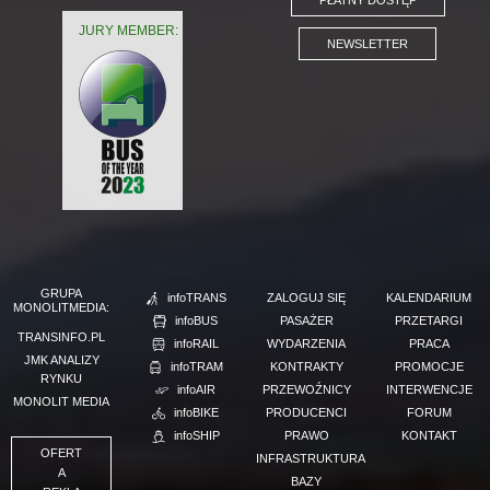
PŁATNY DOSTĘP
JURY MEMBER:
NEWSLETTER
GRUPA
infoTRANS
ZALOGUJ SIĘ
KALENDARIUM
MONOLITMEDIA:
infoBUS
PASAŻER
PRZETARGI
TRANSINFO.PL
infoRAIL
WYDARZENIA
PRACA
JMK ANALIZY
infoTRAM
KONTRAKTY
PROMOCJE
RYNKU
infoAIR
PRZEWOŹNICY
INTERWENCJE
MONOLIT MEDIA
infoBIKE
PRODUCENCI
FORUM
infoSHIP
PRAWO
KONTAKT
OFERT
INFRASTRUKTURA
A
BAZY