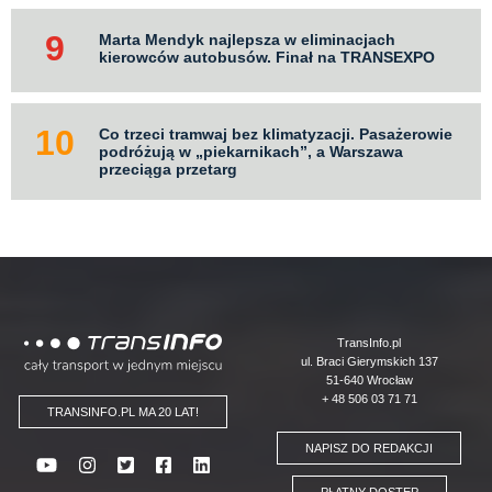
Marta Mendyk najlepsza w eliminacjach
kierowców autobusów. Finał na TRANSEXPO
Co trzeci tramwaj bez klimatyzacji. Pasażerowie
podróżują w „piekarnikach”, a Warszawa
przeciąga przetarg
Logo
TransInfo.pl
ul. Braci Gierymskich 137
51-640 Wrocław
+ 48 506 03 71 71
TRANSINFO.PL MA 20 LAT!
NAPISZ DO REDAKCJI