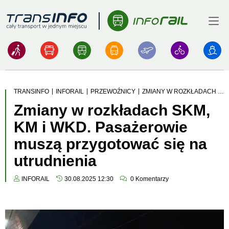
Menu
Logo
|
|
|
TRANSINFO
INFORAIL
PRZEWOŹNICY
ZMIANY W ROZKŁADACH SKM, KM I WKD. PASAŻEROWIE MUSZĄ PRZYGOTOWAĆ SIĘ NA UTRUDNIENIA
Zmiany w rozkładach SKM,
KM i WKD. Pasażerowie
muszą przygotować się na
utrudnienia
INFORAIL
30.08.2025 12:30
0
Komentarzy