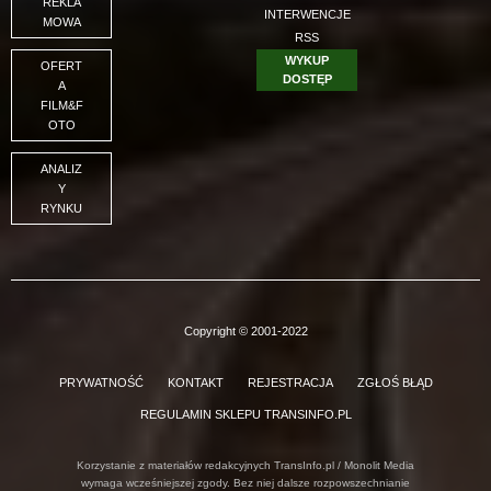
REKLA
INTERWENCJE
MOWA
RSS
WYKUP
OFERT
DOSTĘP
A
FILM&F
OTO
ANALIZ
Y
RYNKU
Copyright © 2001-2022
PRYWATNOŚĆ
KONTAKT
REJESTRACJA
ZGŁOŚ BŁĄD
REGULAMIN SKLEPU TRANSINFO.PL
Korzystanie z materiałów redakcyjnych TransInfo.pl / Monolit Media
wymaga wcześniejszej zgody. Bez niej dalsze rozpowszechnianie