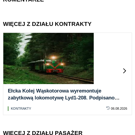
WIĘCEJ Z DZIAŁU KONTRAKTY
Ełcka Kolej Wąskotorowa wyremontuje
zabytkową lokomotywę Lyd1-208. Podpisano
umowę za ponad pół miliona złotych
KONTRAKTY
06.08.2026
WIĘCEJ Z DZIAŁU PASAŻER