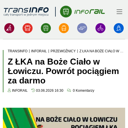
Menu
Logo
|
|
|
TRANSINFO
INFORAIL
PRZEWOŹNICY
Z ŁKA NA BOŻE CIAŁO W ŁOWICZU. POWRÓT POCIĄGIEM ZA DARMO
Z ŁKA na Boże Ciało w
Łowiczu. Powrót pociągiem
za darmo
INFORAIL
03.06.2026 16:30
0
Komentarzy