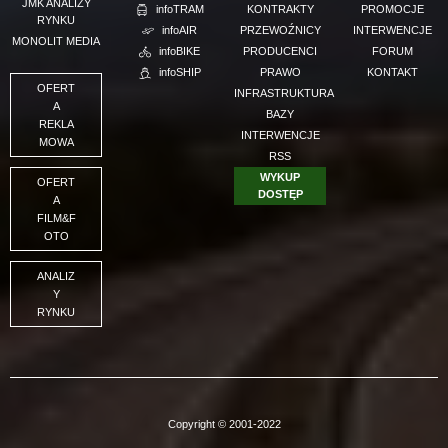
JMK ANALIZY
infoTRAM
KONTRAKTY
PROMOCJE
RYNKU
infoAIR
PRZEWOŹNICY
INTERWENCJE
MONOLIT MEDIA
infoBIKE
PRODUCENCI
FORUM
infoSHIP
PRAWO
KONTAKT
OFERT
INFRASTRUKTURA
A
BAZY
REKLA
INTERWENCJE
MOWA
RSS
WYKUP
OFERT
DOSTĘP
A
FILM&F
OTO
ANALIZ
Y
RYNKU
Copyright © 2001-2022