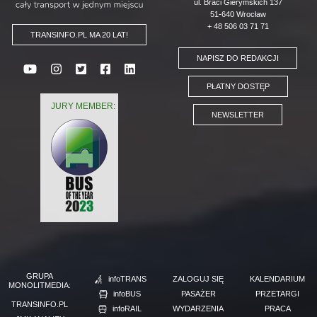
ul. Braci Gierymskich 137
51-640 Wrocław
+ 48 506 03 71 71
TRANSINFO.PL MA 20 LAT!
NAPISZ DO REDAKCJI
PŁATNY DOSTĘP
JURY MEMBER:
NEWSLETTER
GRUPA
infoTRANS
ZALOGUJ SIĘ
KALENDARIUM
MONOLITMEDIA:
infoBUS
PASAŻER
PRZETARGI
TRANSINFO.PL
infoRAIL
WYDARZENIA
PRACA