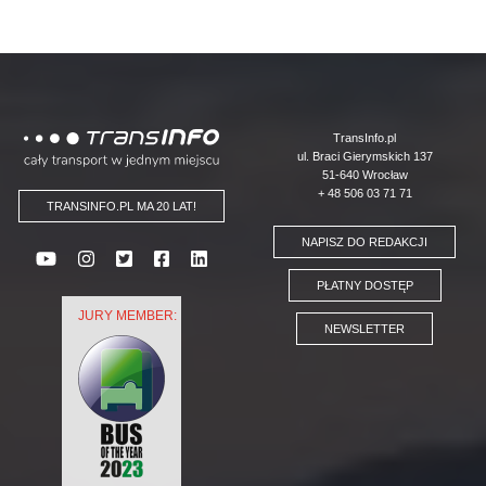
Logo
TransInfo.pl
ul. Braci Gierymskich 137
51-640 Wrocław
+ 48 506 03 71 71
TRANSINFO.PL MA 20 LAT!
NAPISZ DO REDAKCJI
PŁATNY DOSTĘP
JURY MEMBER:
NEWSLETTER