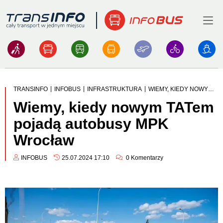
Menu
Logo
|
|
|
TRANSINFO
INFOBUS
INFRASTRUKTURA
WIEMY, KIEDY NOWYM TATEM POJADĄ AUTOBUSY MPK WROCŁAW
Wiemy, kiedy nowym TATem
pojadą autobusy MPK
Wrocław
INFOBUS
25.07.2024 17:10
0
Komentarzy