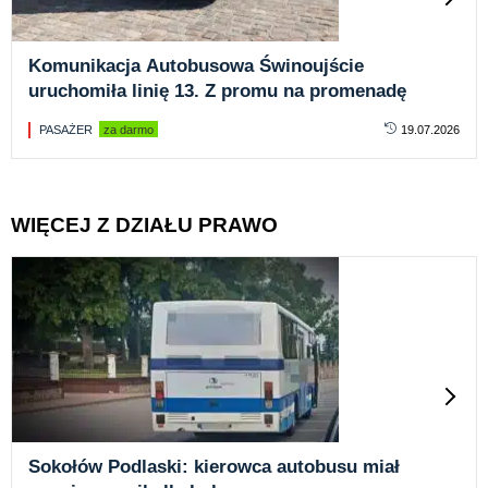
Komunikacja Autobusowa Świnoujście
uruchomiła linię 13. Z promu na promenadę
PASAŻER
za darmo
19.07.2026
WIĘCEJ Z DZIAŁU PRAWO
Sokołów Podlaski: kierowca autobusu miał