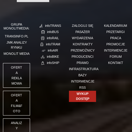
GRUPA
infoTRANS
ZALOGUJ SIĘ
KALENDARIUM
MONOLITMEDIA:
infoBUS
PASAŻER
PRZETARGI
TRANSINFO.PL
infoRAIL
WYDARZENIA
PRACA
JMK ANALIZY
infoTRAM
KONTRAKTY
PROMOCJE
RYNKU
infoAIR
PRZEWOŹNICY
INTERWENCJE
MONOLIT MEDIA
infoBIKE
PRODUCENCI
FORUM
infoSHIP
PRAWO
KONTAKT
OFERT
INFRASTRUKTURA
A
BAZY
REKLA
INTERWENCJE
MOWA
RSS
WYKUP
OFERT
DOSTĘP
A
FILM&F
OTO
ANALIZ
Y