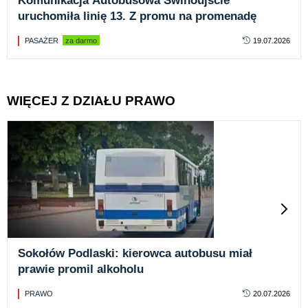
Komunikacja Autobusowa Świnoujście
uruchomiła linię 13. Z promu na promenadę
PASAŻER
za darmo
19.07.2026
WIĘCEJ Z DZIAŁU PRAWO
Sokołów Podlaski: kierowca autobusu miał
prawie promil alkoholu
PRAWO
20.07.2026