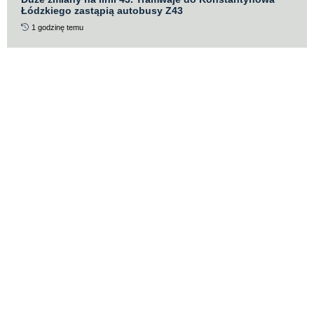
Łódzkiego zastąpią autobusy Z43
1 godzinę temu