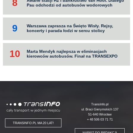
Awarie stacji H2 i bankructwo Van Hool. Dlatego
Pau odchodzi od autobusów wodorowych
Warszawa zaprasza na Święto Wisły. Rejsy,
koncerty i parada łodzi w sercu stolicy
Marta Mendyk najlepsza w eliminacjach
kierowców autobusów. Finał na TRANSEXPO
Logo
TransInfo.pl
ul. Braci Gierymskich 137
51-640 Wrocław
+ 48 506 03 71 71
TRANSINFO.PL MA 20 LAT!
NAPISZ DO REDAKCJI