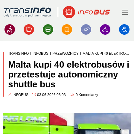
Menu
Logo
|
|
|
TRANSINFO
INFOBUS
PRZEWOŹNICY
MALTA KUPI 40 ELEKTROBUSÓW I PRZETESTUJE AUTONOMICZNY SHUTTLE BUS
Malta kupi 40 elektrobusów i
przetestuje autonomiczny
shuttle bus
INFOBUS
03.06.2026 08:03
0
Komentarzy