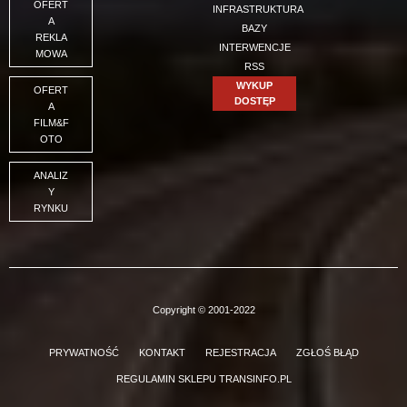
OFERT
INFRASTRUKTURA
A
BAZY
REKLA
INTERWENCJE
MOWA
RSS
WYKUP
OFERT
DOSTĘP
A
FILM&F
OTO
ANALIZ
Y
RYNKU
Copyright © 2001-2022
PRYWATNOŚĆ
KONTAKT
REJESTRACJA
ZGŁOŚ BŁĄD
REGULAMIN SKLEPU TRANSINFO.PL