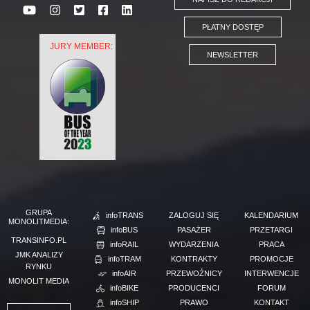
PŁATNY DOSTĘP
JURY MEMBER:
NEWSLETTER
GRUPA
infoTRANS
ZALOGUJ SIĘ
KALENDARIUM
MONOLITMEDIA:
infoBUS
PASAŻER
PRZETARGI
TRANSINFO.PL
infoRAIL
WYDARZENIA
PRACA
JMK ANALIZY
infoTRAM
KONTRAKTY
PROMOCJE
RYNKU
infoAIR
PRZEWOŹNICY
INTERWENCJE
MONOLIT MEDIA
infoBIKE
PRODUCENCI
FORUM
infoSHIP
PRAWO
KONTAKT