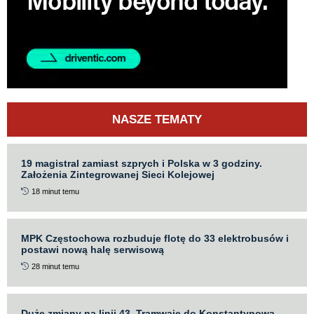
NASZE TEMATY
19 magistral zamiast szprych i Polska w 3 godziny.
Założenia Zintegrowanej Sieci Kolejowej
18 minut temu
MPK Częstochowa rozbuduje flotę do 33 elektrobusów i
postawi nową halę serwisową
28 minut temu
Duże zmiany na linii 43. Tramwaje do Konstantynowa