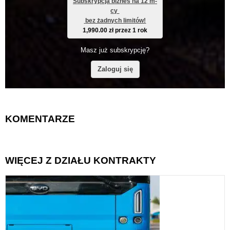
Subskrypcja biznes na 12 m-
cy 
 bez żadnych limitów!
1,990.00
zł
przez 1 rok
Masz już subskrypcję?
Zaloguj się
KOMENTARZE
WIĘCEJ Z DZIAŁU KONTRAKTY