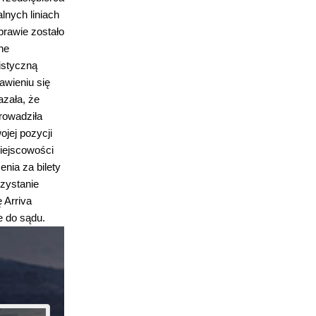
lnych liniach
prawie zostało
ne
istyczną
awieniu się
azała, że
rowadziła
ojej pozycji
iejscowości
nia za bilety
rzystanie
 Arriva
e do sądu.