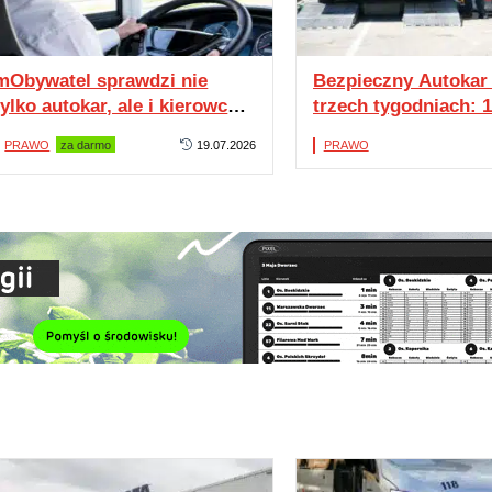
mObywatel sprawdzi nie
Bezpieczny Autokar
tylko autokar, ale i kierowcę.
trzech tygodniach: 
Blisko 340 tys. weryfikacji w
kontrole i 11 zakazó
PRAWO
za darmo
19.07.2026
PRAWO
rok