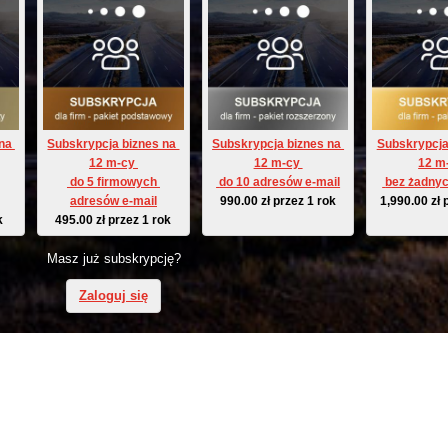
na 
Subskrypcja biznes na 
Subskrypcja biznes na 
Subskrypcja
12 m-cy 
12 m-cy 
12 m
 do 5 firmowych 
 do 10 adresów e-mail
 bez żadnyc
adresów e-mail
990.00
zł
przez 1 rok
1,990.00
zł
k
495.00
zł
przez 1 rok
Masz już subskrypcję?
Zaloguj się