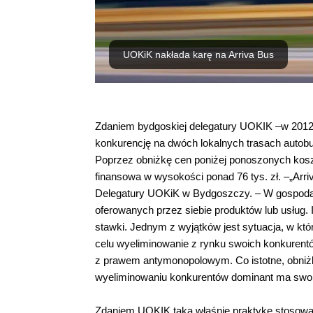
UOKiK nakłada karę na Arriva Bus
Zdaniem bydgoskiej delegatury UOKIK –w 2012 r.
konkurencję na dwóch lokalnych trasach aut
Poprzez obniżkę cen poniżej ponoszonych kosz
finansowa w wysokości ponad 76 tys. zł. –„Arr
Delegatury UOKiK w Bydgoszczy. – W gospodar
oferowanych przez siebie produktów lub usług.
stawki. Jednym z wyjątków jest sytuacja, w któ
celu wyeliminowanie z rynku swoich konkurentó
z prawem antymonopolowym. Co istotne, obniżk
wyeliminowaniu konkurentów dominant ma swob
Zdaniem UOKIK taką właśnie praktykę stosowała