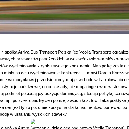
 spółka Arriva Bus Transport Polska (ex Veolia Transport) ogranicz
obusowych przewozów pasażerskich w województwie warmińsko-maz
tów wyeliminowała z rynku swojego konkurenta. Na spółkę została 
iva miała na celu wyeliminowanie konkurencji – mówi Dorota Karczew
ce wolnorynkowej przedsiębiorcy mają swobodę w kalkulowaniu ce
 Instytucje państwowe, co do zasady, nie mogą ingerować w stosowa
rej podmiot posiadający pozycję dominującą, stosuje politykę cenow
w, np. poprzez obniżkę cen poniżej swoich kosztów. Taka praktyka j
a cen jest tylko pozornie korzystna dla konsumentów, ponieważ po
odę w ustalaniu wysokich stawek.”
 spółka Arriva (wcześniej działająca pod nazwą Veolia Transport). 