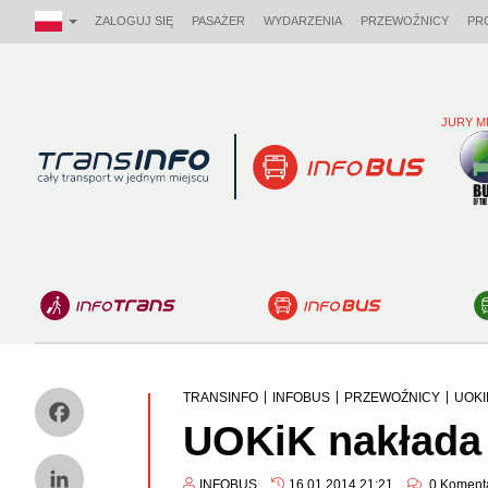
ZALOGUJ SIĘ
PASAŻER
WYDARZENIA
PRZEWOŹNICY
PR
JURY M
Logo
|
|
|
TRANSINFO
INFOBUS
PRZEWOŹNICY
UOKI
UOKiK nakłada 
Facebook
INFOBUS
16.01.2014 21:21
0
Koment