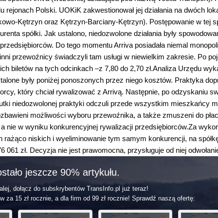
 rejonach Polski. UOKiK zakwestionował jej działania na dwóch loka
owo-Kętrzyn oraz Kętrzyn-Barciany-Kętrzyn). Postępowanie w tej s
urenta spółki. Jak ustalono, niedozwolone działania były spowodowa
przedsiębiorców. Do tego momentu Arriva posiadała niemal monopol
nni przewoźnicy świadczyli tam usługi w niewielkim zakresie. Po poj
ch biletów na tych odcinkach –z 7,80 do 2,70 zł.Analiza Urzędu wyk
talone były poniżej ponoszonych przez niego kosztów. Praktyka dop
orcy, który chciał rywalizować z Arrivą. Następnie, po odzyskaniu sw
utki niedozwolonej praktyki odczuli przede wszystkim mieszkańcy m
pozbawieni możliwości wyboru przewoźnika, a także zmuszeni do płace
 a nie w wyniku konkurencyjnej rywalizacji przedsiębiorców.Za wyko
n rażąco niskich i wyeliminowanie tym samym konkurencji, na spółkę
 061 zł. Decyzja nie jest prawomocna, przysługuje od niej odwołani
stało jeszcze 90% artykułu.
lej, dołącz do subskrybentów TransInfo.pl już teraz!
w za 15 zł rocznie, a dla firm od 99 zł rocznie! Sprawdź naszą ofertę: