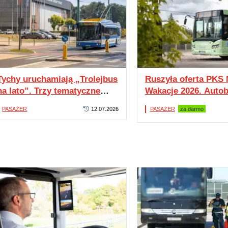
Tychy uruchamiają „Trolejbus
Ruszyła oferta PKS 
na lato”. Trzy tematyczne
Wakacje 2026. Auto
przejazdy po mieście
20 zł dziennie. Hop 
PASAŻER
12.07.2026
PASAŻER
za darmo
off