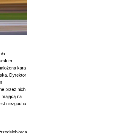
ała
urskim.
nałożona kara
ska, Dyrektor
n
ne przez nich
ą mającą na
est niezgodna
Przedsiębiorca