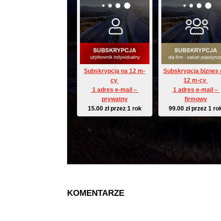
Subskrypcja na 12 m-
Subskrypcja biznes 
cy 
12 m-cy 
 1 adres e-mail – 
 1 adres e-mail – 
prywatny
firmowy
15.00
zł
przez 1 rok
99.00
zł
przez 1 ro
KOMENTARZE