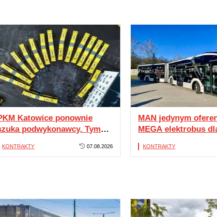
PKM Katowice ponownie
MAN jedynym ofere
szuka podwykonawcy. Tym
MEGA elektrobus dl
razem potrzeba 11
Starachowic
KONTRAKTY
07.08.2026
KONTRAKTY
autobusów