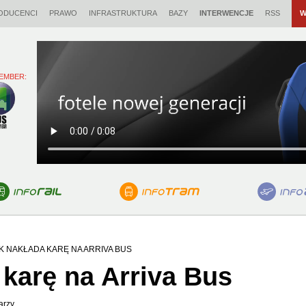
ODUCENCI
PRAWO
INFRASTRUKTURA
BAZY
INTERWENCJE
RSS
W
EMBER:
K NAKŁADA KARĘ NA ARRIVA BUS
karę na Arriva Bus
arzy