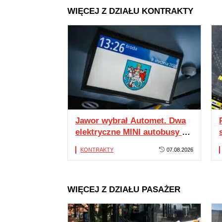
WIĘCEJ Z DZIAŁU KONTRAKTY
Jawor wybrał Automet. Dwa
elektryczne MINI autobusy z
dostawą do lutego 2027
KONTRAKTY
07.08.2026
WIĘCEJ Z DZIAŁU PASAŻER