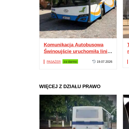
Komunikacja Autobusowa
Świnoujście uruchomiła linię
13. Z promu na promenadę
PASAŻER
za darmo
19.07.2026
WIĘCEJ Z DZIAŁU PRAWO