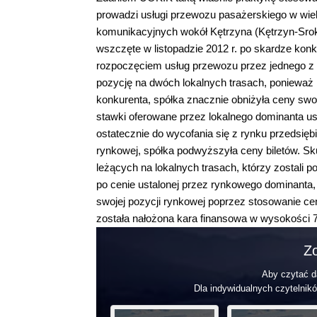
prowadzi usługi przewozu pasażerskiego w wielu
komunikacyjnych wokół Kętrzyna (Kętrzyn-Srok
wszczęte w listopadzie 2012 r. po skardze konk
rozpoczęciem usług przewozu przez jednego z 
pozycję na dwóch lokalnych trasach, ponieważ i
konkurenta, spółka znacznie obniżyła ceny swoi
stawki oferowane przez lokalnego dominanta us
ostatecznie do wycofania się z rynku przedsiębi
rynkowej, spółka podwyższyła ceny biletów. Sk
leżących na lokalnych trasach, którzy zostali 
po cenie ustalonej przez rynkowego dominanta,
swojej pozycji rynkowej poprzez stosowanie ce
została nałożona kara finansowa w wysokości 76
Zo
Aby czytać da
Dla indywidualnych czytelnikó