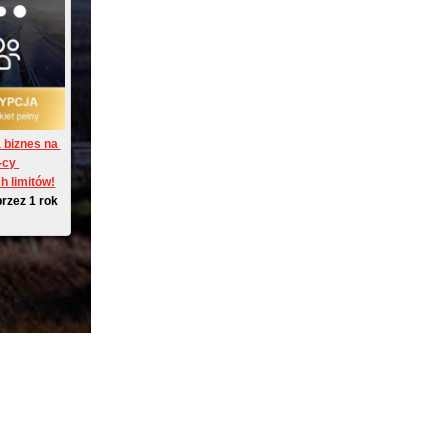
 biznes na 
-cy 
h limitów!
przez 1 rok