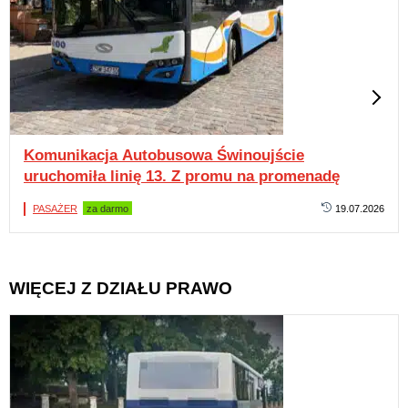
Komunikacja Autobusowa Świnoujście
uruchomiła linię 13. Z promu na promenadę
PASAŻER
za darmo
19.07.2026
WIĘCEJ Z DZIAŁU PRAWO