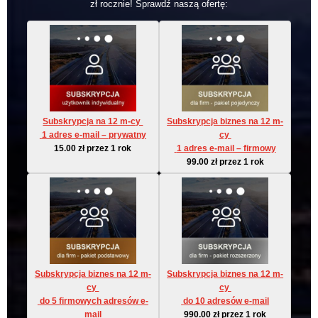
zł rocznie! Sprawdź naszą ofertę:
Subskrypcja na 12 m-cy 
Subskrypcja biznes na 12 m-
 1 adres e-mail – prywatny
cy 
15.00
zł
przez 1 rok
 1 adres e-mail – firmowy
99.00
zł
przez 1 rok
Subskrypcja biznes na 12 m-
Subskrypcja biznes na 12 m-
cy 
cy 
 do 5 firmowych adresów e-
 do 10 adresów e-mail
mail
990.00
zł
przez 1 rok