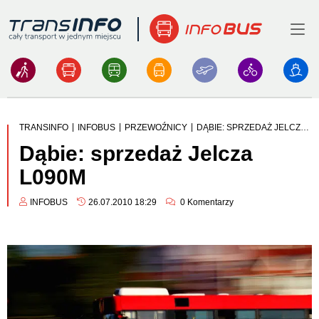
Menu
Logo
|
|
|
TRANSINFO
INFOBUS
PRZEWOŹNICY
DĄBIE: SPRZEDAŻ JELCZA L090M
Dąbie: sprzedaż Jelcza
L090M
INFOBUS
26.07.2010 18:29
0
Komentarzy