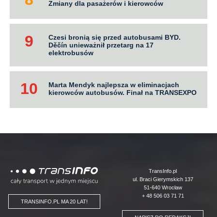
Zmiany dla pasażerów i kierowców
Czesi bronią się przed autobusami BYD.
Děčín unieważnił przetarg na 17
elektrobusów
Marta Mendyk najlepsza w eliminacjach
kierowców autobusów. Finał na TRANSEXPO
Logo
TransInfo.pl
ul. Braci Gierymskich 137
51-640 Wrocław
+ 48 506 03 71 71
TRANSINFO.PL MA 20 LAT!