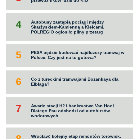
przewoźników idzie do KIO
Autobusy zastąpią pociągi między
Skarżyskiem-Kamienną a Kielcami.
POLREGIO ogłosiło pilny przetarg
PESA będzie budować najdłuższy tramwaj w
Polsce. Czy jest na to gotowa?
Co z tureckimi tramwajami Bozankaya dla
Elbląga?
Awarie stacji H2 i bankructwo Van Hool.
Dlatego Pau odchodzi od autobusów
wodorowych
Wrocław: kolejny etap remontów torowisk.