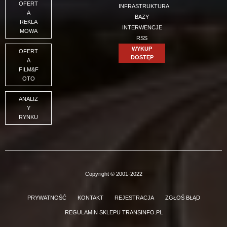
OFERT
INFRASTRUKTURA
A
BAZY
REKLA
INTERWENCJE
MOWA
RSS
WYKUP
OFERT
DOSTĘP
A
FILM&F
OTO
ANALIZ
Y
RYNKU
Copyright © 2001-2022
PRYWATNOŚĆ
KONTAKT
REJESTRACJA
ZGŁOŚ BŁĄD
REGULAMIN SKLEPU TRANSINFO.PL