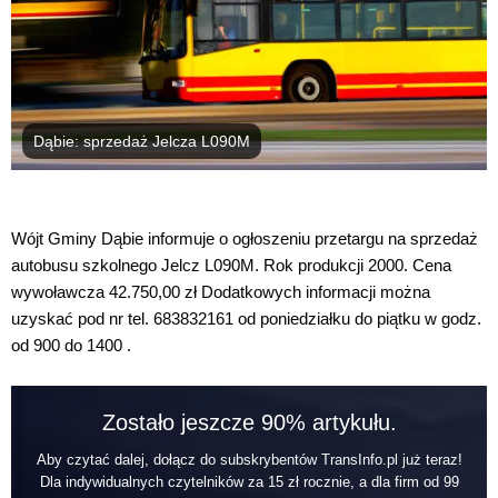
Dąbie: sprzedaż Jelcza L090M
Wójt Gminy Dąbie informuje o ogłoszeniu przetargu na sprzedaż
autobusu szkolnego Jelcz L090M. Rok produkcji 2000. Cena
wywoławcza 42.750,00 zł Dodatkowych informacji można
uzyskać pod nr tel. 683832161 od poniedziałku do piątku w godz.
od 900 do 1400 .
Zostało jeszcze 90% artykułu.
Aby czytać dalej, dołącz do subskrybentów TransInfo.pl już teraz!
Dla indywidualnych czytelników za 15 zł rocznie, a dla firm od 99