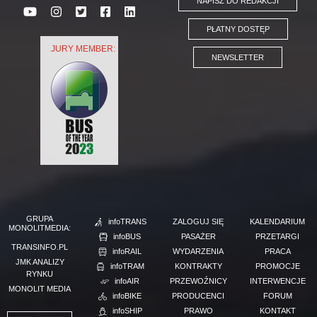
NAPISZ DO REDAKCJI
PŁATNY DOSTĘP
JURY MEMBER:
NEWSLETTER
GRUPA
infoTRANS
ZALOGUJ SIĘ
KALENDARIUM
MONOLITMEDIA:
infoBUS
PASAŻER
PRZETARGI
TRANSINFO.PL
infoRAIL
WYDARZENIA
PRACA
JMK ANALIZY
infoTRAM
KONTRAKTY
PROMOCJE
RYNKU
infoAIR
PRZEWOŹNICY
INTERWENCJE
MONOLIT MEDIA
infoBIKE
PRODUCENCI
FORUM
infoSHIP
PRAWO
KONTAKT