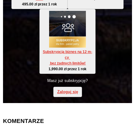
495.00
zł
przez 1 rok
Subskrypcja biznes na 12 m-
cy 
 bez żadnych limitów!
1,990.00
zł
przez 1 rok
Masz już subskrypcję?
Zaloguj się
KOMENTARZE