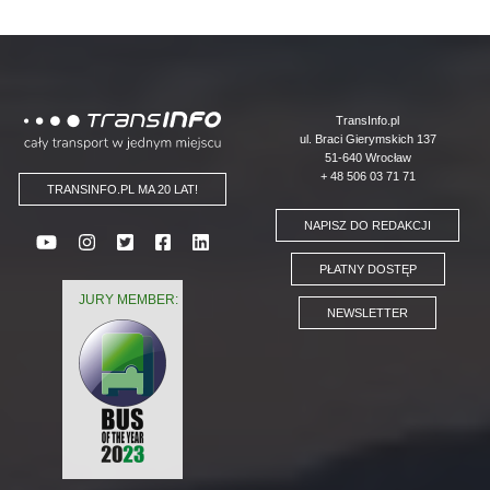
Logo
TransInfo.pl
ul. Braci Gierymskich 137
51-640 Wrocław
+ 48 506 03 71 71
TRANSINFO.PL MA 20 LAT!
NAPISZ DO REDAKCJI
PŁATNY DOSTĘP
JURY MEMBER:
NEWSLETTER