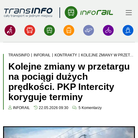
Menu
Logo
|
|
|
TRANSINFO
INFORAIL
KONTRAKTY
KOLEJNE ZMIANY W PRZETARGU NA POCIĄGI DUŻYCH PRĘDKOŚCI. PKP INTERCITY KORYGUJE TERMINY
Kolejne zmiany w przetargu
na pociągi dużych
prędkości. PKP Intercity
koryguje terminy
INFORAIL
22.05.2026 09:30
5
Komentarzy