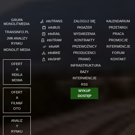
GRUPA
infoTRANS
ZALOGUJ SIĘ
KALENDARIUM
MONOLITMEDIA:
infoBUS
PASAŻER
PRZETARGI
TRANSINFO.PL
infoRAIL
WYDARZENIA
PRACA
JMK ANALIZY
infoTRAM
KONTRAKTY
PROMOCJE
RYNKU
infoAIR
PRZEWOŹNICY
INTERWENCJE
MONOLIT MEDIA
infoBIKE
PRODUCENCI
FORUM
infoSHIP
PRAWO
KONTAKT
OFERT
INFRASTRUKTURA
A
BAZY
REKLA
INTERWENCJE
MOWA
RSS
WYKUP
OFERT
DOSTĘP
A
FILM&F
OTO
ANALIZ
Y
RYNKU