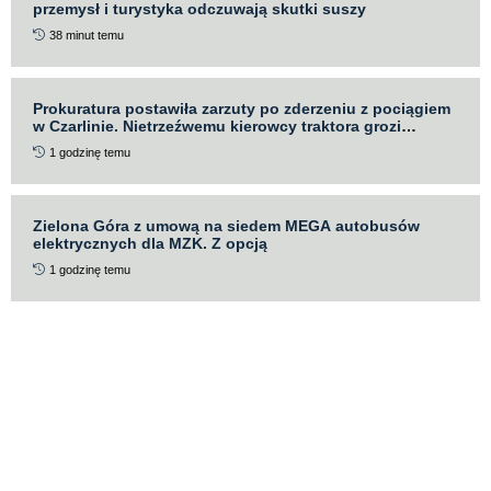
przemysł i turystyka odczuwają skutki suszy
38 minut temu
Prokuratura postawiła zarzuty po zderzeniu z pociągiem
w Czarlinie. Nietrzeźwemu kierowcy traktora grozi
więzienie
1 godzinę temu
Zielona Góra z umową na siedem MEGA autobusów
elektrycznych dla MZK. Z opcją
1 godzinę temu