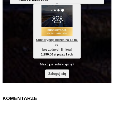
Subskrypcja biznes na 12 m-
cy 
 bez żadnych limitów!
1,990.00
zł
przez 1 rok
Masz już subskrypcję?
Zaloguj się
KOMENTARZE