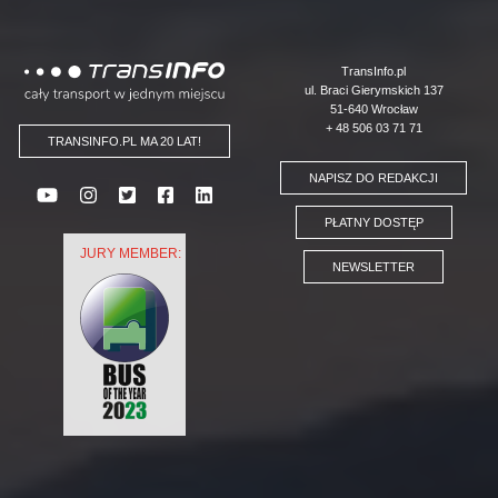
Logo
TransInfo.pl
ul. Braci Gierymskich 137
51-640 Wrocław
+ 48 506 03 71 71
TRANSINFO.PL MA 20 LAT!
NAPISZ DO REDAKCJI
PŁATNY DOSTĘP
JURY MEMBER:
NEWSLETTER