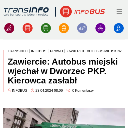
Menu
Logo
|
|
|
TRANSINFO
INFOBUS
PRAWO
ZAWIERCIE: AUTOBUS MIEJSKI WJECHAŁ W DWORZEC PKP. KIEROWCA ZASŁABŁ
Zawiercie: Autobus miejski
wjechał w Dworzec PKP.
Kierowca zasłabł
INFOBUS
23.04.2024 08:06
0
Komentarzy