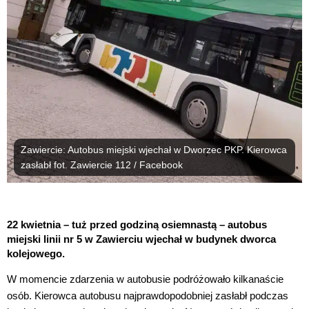
Zawiercie: Autobus miejski wjechał w Dworzec PKP. Kierowca
zasłabł fot. Zawiercie 112 / Facebook
22 kwietnia – tuż przed godziną osiemnastą – autobus
miejski linii nr 5 w Zawierciu wjechał w budynek dworca
kolejowego.
W momencie zdarzenia w autobusie podróżowało kilkanaście
osób. Kierowca autobusu najprawdopodobniej zasłabł podczas