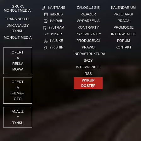
GRUPA
infoTRANS
ZALOGUJ SIĘ
KALENDARIUM
MONOLITMEDIA:
infoBUS
PASAŻER
PRZETARGI
TRANSINFO.PL
infoRAIL
WYDARZENIA
PRACA
JMK ANALIZY
infoTRAM
KONTRAKTY
PROMOCJE
RYNKU
infoAIR
PRZEWOŹNICY
INTERWENCJE
MONOLIT MEDIA
infoBIKE
PRODUCENCI
FORUM
infoSHIP
PRAWO
KONTAKT
OFERT
INFRASTRUKTURA
A
BAZY
REKLA
INTERWENCJE
MOWA
RSS
WYKUP
OFERT
DOSTĘP
A
FILM&F
OTO
ANALIZ
Y
RYNKU