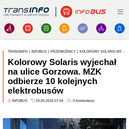
Menu
Logo
|
|
|
TRANSINFO
INFOBUS
PRZEWOŹNICY
KOLOROWY SOLARIS WYJECHAŁ NA ULICE GORZOWA. MZK ODBIERZE 10 KOLEJNYCH ELEKTROBUSÓW
Kolorowy Solaris wyjechał
na ulice Gorzowa. MZK
odbierze 10 kolejnych
elektrobusów
INFOBUS
29.05.2026 07:04
0
Komentarzy