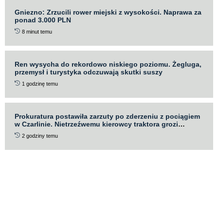
Gniezno: Zrzucili rower miejski z wysokości. Naprawa za
ponad 3.000 PLN
8 minut temu
Ren wysycha do rekordowo niskiego poziomu. Żegluga,
przemysł i turystyka odczuwają skutki suszy
1 godzinę temu
Prokuratura postawiła zarzuty po zderzeniu z pociągiem
w Czarlinie. Nietrzeźwemu kierowcy traktora grozi
więzienie
2 godziny temu