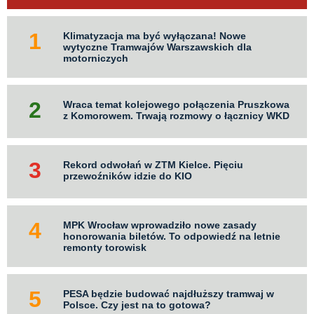
Klimatyzacja ma być wyłączana! Nowe
wytyczne Tramwajów Warszawskich dla
motorniczych
Wraca temat kolejowego połączenia Pruszkowa
z Komorowem. Trwają rozmowy o łącznicy WKD
Rekord odwołań w ZTM Kielce. Pięciu
przewoźników idzie do KIO
MPK Wrocław wprowadziło nowe zasady
honorowania biletów. To odpowiedź na letnie
remonty torowisk
PESA będzie budować najdłuższy tramwaj w
Polsce. Czy jest na to gotowa?