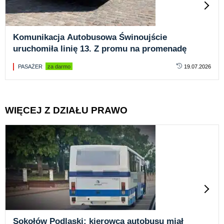
Komunikacja Autobusowa Świnoujście
uruchomiła linię 13. Z promu na promenadę
PASAŻER
za darmo
19.07.2026
WIĘCEJ Z DZIAŁU PRAWO
Sokołów Podlaski: kierowca autobusu miał