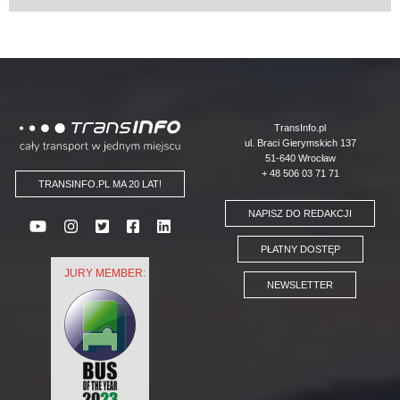
Logo
TransInfo.pl
ul. Braci Gierymskich 137
51-640 Wrocław
+ 48 506 03 71 71
TRANSINFO.PL MA 20 LAT!
NAPISZ DO REDAKCJI
PŁATNY DOSTĘP
JURY MEMBER:
NEWSLETTER