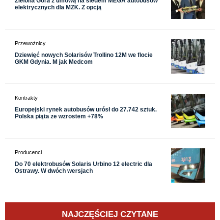
Zielona Góra z umową na siedem MEGA autobusów
elektrycznych dla MZK. Z opcją
Przewoźnicy
Dziewięć nowych Solarisów Trollino 12M we flocie
GKM Gdynia. M jak Medcom
Kontrakty
Europejski rynek autobusów urósł do 27.742 sztuk.
Polska piąta ze wzrostem +78%
Producenci
Do 70 elektrobusów Solaris Urbino 12 electric dla
Ostrawy. W dwóch wersjach
NAJCZĘŚCIEJ CZYTANE