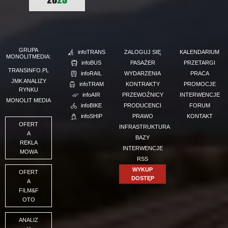
GRUPA
infoTRANS
ZALOGUJ SIĘ
KALENDARIUM
MONOLITMEDIA:
infoBUS
PASAŻER
PRZETARGI
TRANSINFO.PL
infoRAIL
WYDARZENIA
PRACA
JMK ANALIZY
infoTRAM
KONTRAKTY
PROMOCJE
RYNKU
infoAIR
PRZEWOŹNICY
INTERWENCJE
MONOLIT MEDIA
infoBIKE
PRODUCENCI
FORUM
infoSHIP
PRAWO
KONTAKT
OFERT
INFRASTRUKTURA
A
BAZY
REKLA
INTERWENCJE
MOWA
RSS
WYKUP
OFERT
DOSTĘP
A
FILM&F
OTO
ANALIZ