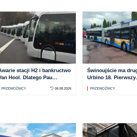
Awarie stacji H2 i bankructwo
Świnoujście ma drug
Van Hool. Dlatego Pau
Urbino 18. Pierwszy
odchodzi od autobusów
przegubowiec w mie
PRZEWOŹNICY
06.08.2026
PRZEWOŹNICY
wodorowych
barwach