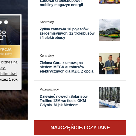
Ładowarki teleskopowe i
mobilny magazyn energii
Kontrakty
Żylina zamawia 16 pojazdów
zeroemisyjnych. 12 trolejbusów
i 4 elektrobusy
Kontrakty
 biznes na 
Zielona Góra z umową na
siedem MEGA autobusów
-cy 
elektrycznych dla MZK. Z opcją
h limitów!
przez 1 rok
Przewoźnicy
Dziewięć nowych Solarisów
Trollino 12M we flocie GKM
Gdynia. M jak Medcom
NAJCZĘŚCIEJ CZYTANE