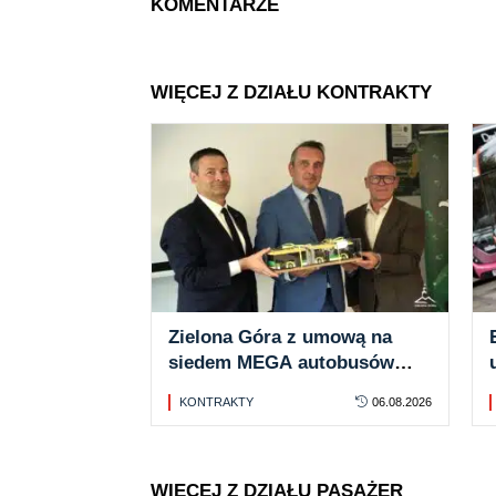
KOMENTARZE
WIĘCEJ Z DZIAŁU KONTRAKTY
Zielona Góra z umową na
siedem MEGA autobusów
elektrycznych dla MZK. Z
KONTRAKTY
06.08.2026
opcją
WIĘCEJ Z DZIAŁU PASAŻER