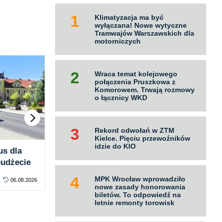
Klimatyzacja ma być
wyłączana! Nowe wytyczne
Tramwajów Warszawskich dla
motorniczych
Wraca temat kolejowego
połączenia Pruszkowa z
Komorowem. Trwają rozmowy
o łącznicy WKD
Rekord odwołań w ZTM
Kielce. Pięciu przewoźników
idzie do KIO
us dla
MZA Warszawa ma firmę,
Now
udżecie
która wdroży e-TOLL
ele
Czę
MPK Wrocław wprowadziło
06.08.2026
KONTRAKTY
06.08.2026
KO
ofe
nowe zasady honorowania
biletów. To odpowiedź na
letnie remonty torowisk