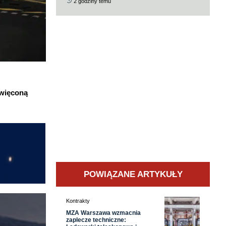
2 godziny temu
święconą
POWIĄZANE ARTYKUŁY
Kontrakty
MZA Warszawa wzmacnia
zaplecze techniczne: