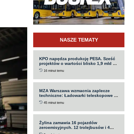
NASZE TEMATY
KPO napędza produkcję PESA. Sześć
projektów o wartości blisko 1,9 mld zł
realizowanych w Bydgoszczy
16 minut temu
MZA Warszawa wzmacnia zaplecze
techniczne: Ładowarki teleskopowe i
mobilny magazyn energii
45 minut temu
Żylina zamawia 16 pojazdów
zeroemisyjnych. 12 trolejbusów i 4
elektrobusy