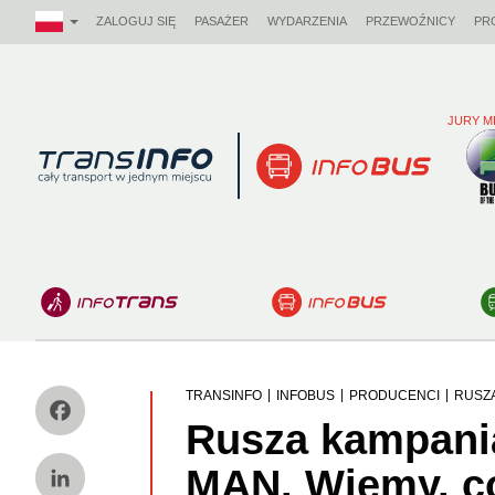
ZALOGUJ SIĘ
PASAŻER
WYDARZENIA
PRZEWOŹNICY
PR
JURY M
Logo
|
|
|
TRANSINFO
INFOBUS
PRODUCENCI
RUSZA
Rusza kampani
Facebook
MAN. Wiemy, c