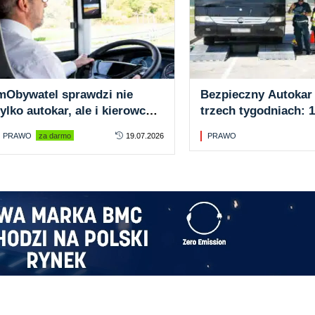
mObywatel sprawdzi nie
Bezpieczny Autokar
tylko autokar, ale i kierowcę.
trzech tygodniach: 
Blisko 340 tys. weryfikacji w
kontrole i 11 zakazó
PRAWO
za darmo
19.07.2026
PRAWO
rok