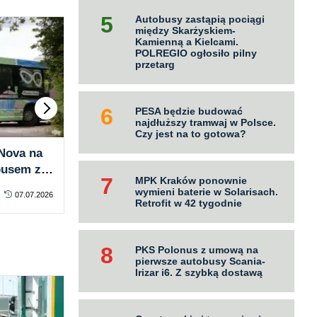
Autobusy zastąpią pociągi
między Skarżyskiem-
Kamienną a Kielcami.
POLREGIO ogłosiło pilny
przetarg
PESA będzie budować
najdłuższy tramwaj w Polsce.
Czy jest na to gotowa?
Nova na
PKS Słupsk uruchomił
Kie
busem za
sezonowe linie nad morze.
rat
MPK Kraków ponownie
on – hop
Autobusem na plażę nawet co
głoś
wymieni baterie w Solarisach.
07.07.2026
PASAŻER
za darmo
29.06.2026
PA
pół godziny
Retrofit w 42 tygodnie
PKS Polonus z umową na
pierwsze autobusy Scania-
Irizar i6. Z szybką dostawą