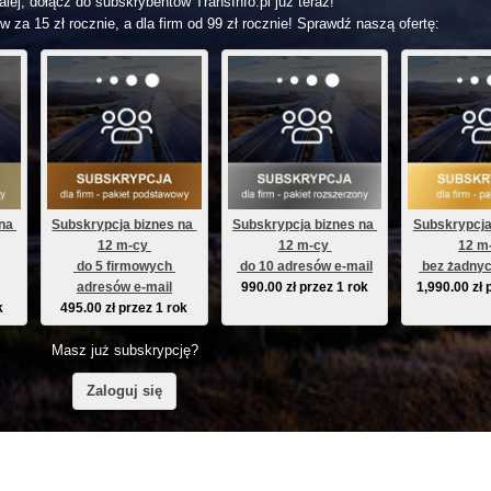
lej, dołącz do subskrybentów TransInfo.pl już teraz!
w za 15 zł rocznie, a dla firm od 99 zł rocznie! Sprawdź naszą ofertę:
na 
Subskrypcja biznes na 
Subskrypcja biznes na 
Subskrypcja
12 m-cy 
12 m-cy 
12 m
 do 5 firmowych 
 do 10 adresów e-mail
 bez żadnyc
adresów e-mail
990.00
zł
przez 1 rok
1,990.00
zł
k
495.00
zł
przez 1 rok
Masz już subskrypcję?
Zaloguj się