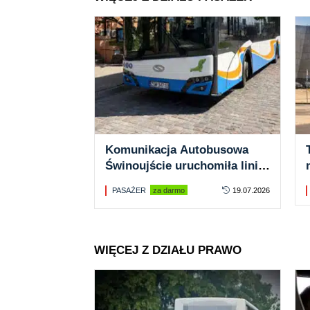
Komunikacja Autobusowa
Świnoujście uruchomiła linię
13. Z promu na promenadę
PASAŻER
za darmo
19.07.2026
WIĘCEJ Z DZIAŁU PRAWO