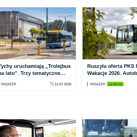
Tychy uruchamiają „Trolejbus
Ruszyła oferta PKS 
na lato”. Trzy tematyczne
Wakacje 2026. Auto
przejazdy po mieście
20 zł dziennie. Hop 
PASAŻER
12.07.2026
PASAŻER
za darmo
off