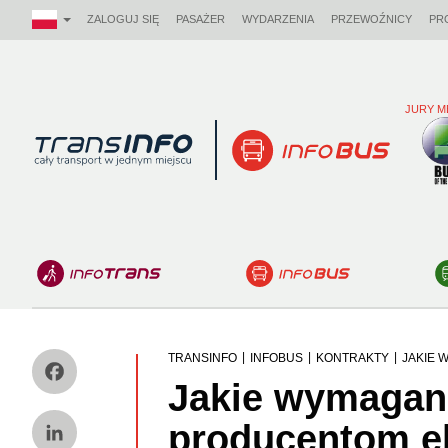
ZALOGUJ SIĘ
PASAŻER
WYDARZENIA
PRZEWOŹNICY
PR
JURY M
Logo
|
|
|
TRANSINFO
INFOBUS
KONTRAKTY
JAKIE 
Jakie wymagan
Facebook
producentom e