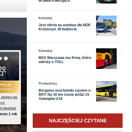
W dwóch wersjach
Kontrakty
Jest oferta na autobus dla MZK
Krotoszyn. W budżecie
Kontrakty
MZA Warszawa ma firmę, która
wdroży e-TOLL
Przewoźnicy
Bergamo uruchomiło system e-
BRT. Na 30 km trasie jeździ 15
 biznes na 
Yutongów U18
-cy 
h limitów!
przez 1 rok
NAJCZĘŚCIEJ CZYTANE