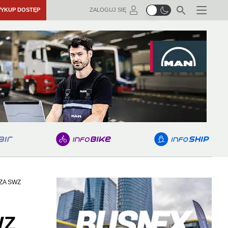
YKUP DOSTĘP
ZALOGUJ SIĘ
Menu
ZA SWZ
WZ