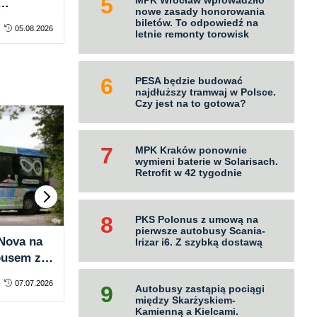
autobusów BMC na HVO.
20 
nowe zasady honorowania
isa. Dla
Największy kontrakt Autobagi
biletów. To odpowiedź na
05.08.2026
KONTRAKTY
05.08.2026
KO
letnie remonty torowisk
w Polsce
PESA będzie budować
najdłuższy tramwaj w Polsce.
Czy jest na to gotowa?
MPK Kraków ponownie
wymieni baterie w Solarisach.
Retrofit w 42 tygodnie
PKS Polonus z umową na
pierwsze autobusy Scania-
Nova na
PKS Słupsk uruchomił
Kie
Irizar i6. Z szybką dostawą
busem za
sezonowe linie nad morze.
rat
on – hop
Autobusem na plażę nawet co
głoś
07.07.2026
PASAŻER
za darmo
29.06.2026
PA
Autobusy zastąpią pociągi
pół godziny
między Skarżyskiem-
Kamienną a Kielcami.