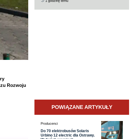
1 godzinę temu
ry
uszu Rozwoju
POWIĄZANE ARTYKUŁY
Producenci
Do 70 elektrobusów Solaris
Urbino 12 electric dla Ostrawy.