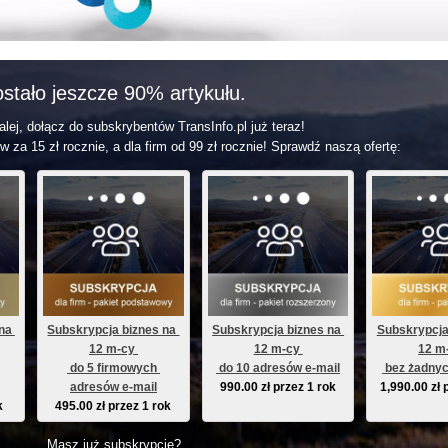
stało jeszcze 90% artykułu.
lej, dołącz do subskrybentów TransInfo.pl już teraz!
w za 15 zł rocznie, a dla firm od 99 zł rocznie! Sprawdź naszą ofertę:
na 
Subskrypcja biznes na 
Subskrypcja biznes na 
Subskrypcja
12 m-cy 
12 m-cy 
12 m
 do 5 firmowych 
 do 10 adresów e-mail
 bez żadnyc
adresów e-mail
990.00
zł
przez 1 rok
1,990.00
zł
k
495.00
zł
przez 1 rok
Masz już subskrypcję?