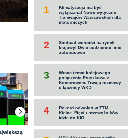
Klimatyzacja ma być
wyłączana! Nowe wytyczne
Tramwajów Warszawskich dla
motorniczych
Sindbad wchodzi na rynek
krajowy! Dwie codzienne linie
autobusowe
Wraca temat kolejowego
połączenia Pruszkowa z
Komorowem. Trwają rozmowy
o łącznicy WKD
Rekord odwołań w ZTM
Kielce. Pięciu przewoźników
idzie do KIO
ajwiększą
Wadowice kupują 10
Tyl
MPK Wrocław wprowadziło