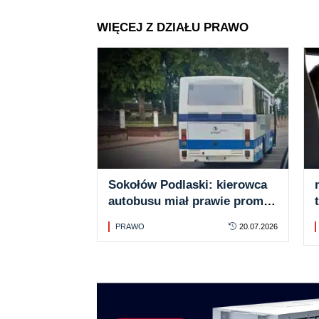
WIĘCEJ Z DZIAŁU PRAWO
Sokołów Podlaski: kierowca
autobusu miał prawie promil
alkoholu
PRAWO
20.07.2026