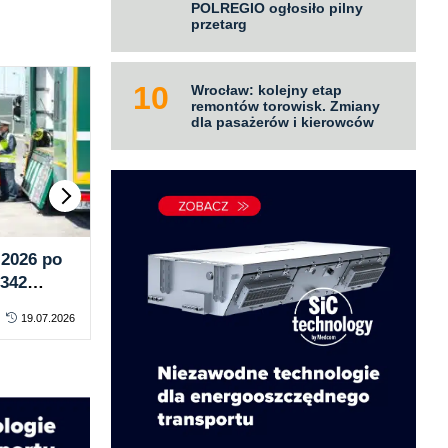
POLREGIO ogłosiło pilny
przetarg
Wrocław: kolejny etap
remontów torowisk. Zmiany
dla pasażerów i kierowców
 2026 po
Kolejne zderzenie dwóch
Byd
1342
autobusów w Czechach: Tym
mie
w jazdy
razem na trasie Brno-Znojmo
bez
19.07.2026
PRAWO
18.07.2026
PR
pas