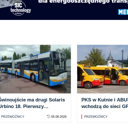
Świnoujście ma drugi Solaris
PKS w Kutnie i ABU
Urbino 18. Pierwszy
wchodzą do sieci GP
przegubowiec w miejskich
Sprinterów od 1 sier
PRZEWOŹNICY
05.08.2026
PRZEWOŹNICY
barwach