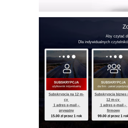
Zo
Aby czytać da
Dla indywidualnych czytelnikó
Subskrypcja na 12 m-
Subskrypcja biznes 
cy 
12 m-cy 
 1 adres e-mail – 
 1 adres e-mail – 
prywatny
firmowy
15.00
zł
przez 1 rok
99.00
zł
przez 1 ro