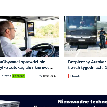
mObywatel sprawdzi nie
Bezpieczny Autokar
tylko autokar, ale i kierowcę.
trzech tygodniach: 
Blisko 340 tys. weryfikacji w
kontrole i 11 zakazó
PRAWO
za darmo
19.07.2026
PRAWO
rok