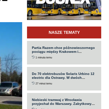
NASZE TEMATY
Partia Razem chce późnowieczornego
pociągu między Krakowem i
Katowicami. Powstała petycja do
1 minuta temu
władz obu województw
Do 70 elektrobusów Solaris Urbino 12
electric dla Ostrawy. W dwóch
wersjach
27 minut temu
Niebieski tramwaj z Wrocławia
przyjechał do Warszawy. Zabytkowy
105Na wyjedzie na linię 36