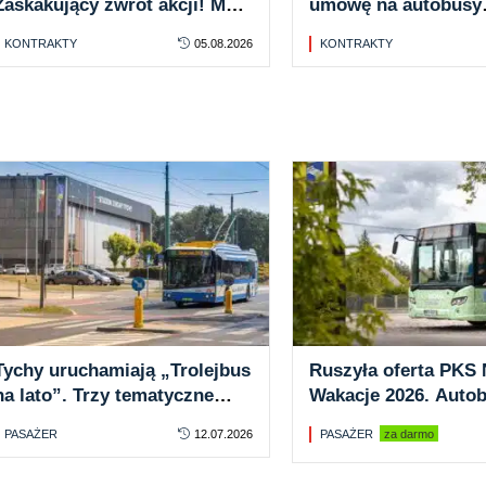
Zaskakujący zwrot akcji! MAN
umowę na autobusy
wygrywa w KIO
elektryczne od Solar
KONTRAKTY
05.08.2026
KONTRAKTY
SPAK
Tychy uruchamiają „Trolejbus
Ruszyła oferta PKS 
na lato”. Trzy tematyczne
Wakacje 2026. Auto
przejazdy po mieście
20 zł dziennie. Hop 
PASAŻER
12.07.2026
PASAŻER
za darmo
off