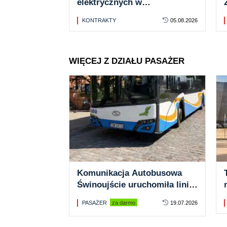
elektrycznych w
Częstochowie: Tylko jedna
KONTRAKTY
05.08.2026
oferta
WIĘCEJ Z DZIAŁU PASAŻER
Komunikacja Autobusowa
Świnoujście uruchomiła linię
13. Z promu na promenadę
PASAŻER
za darmo
19.07.2026