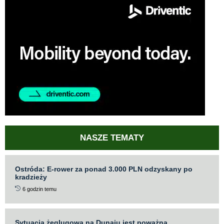
NASZE TEMATY
Ostróda: E-rower za ponad 3.000 PLN odzyskany po
kradzieży
6 godzin temu
Sytuacja żeglugowa na Dunaju jest poważna