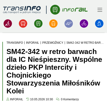
Menu
Logo
|
|
|
TRANSINFO
INFORAIL
PRZEWOŹNICY
SM42-342 W RETRO BARWACH DLA IC NIEŚPIESZNY. WSPÓLNE DZIEŁO PKP INTERCITY I CHOJNICKIEGO STOWARZYSZENIA MIŁOŚNIKÓW KOLEI
SM42-342 w retro barwach
dla IC Nieśpieszny. Wspólne
dzieło PKP Intercity i
Chojnickiego
Stowarzyszenia Miłośników
Kolei
INFORAIL
10.05.2026 10:30
0
Komentarzy