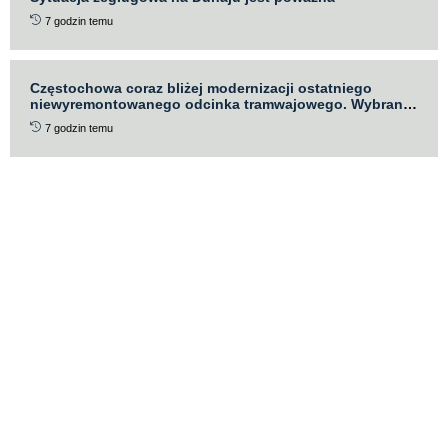
7 godzin temu
Częstochowa coraz bliżej modernizacji ostatniego
niewyremontowanego odcinka tramwajowego. Wybrano
wykonawcę
7 godzin temu