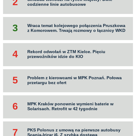
codzienne linie autobusowe
Wraca temat kolejowego połączenia Pruszkowa
z Komorowem. Trwają rozmowy o łącznicy WKD
Rekord odwołań w ZTM Kielce. Pięciu
przewoźników idzie do KIO
Problem z kierowcami w MPK Poznań. Połowa
przetargu bez ofert
MPK Kraków ponownie wymieni baterie w
Solarisach. Retrofit w 42 tygodnie
PKS Polonus z umową na pierwsze autobusy
Scania-Irizar i6. Z szybką dostawą