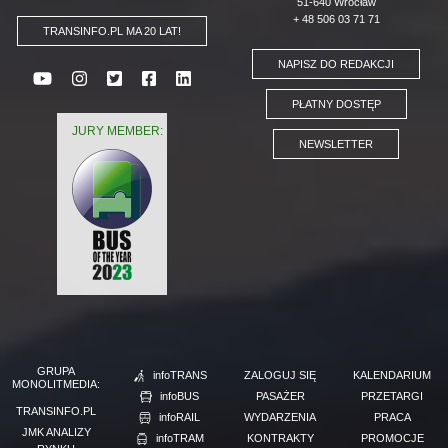
51-640 Wrocław
+ 48 506 03 71 71
TRANSINFO.PL MA 20 LAT!
NAPISZ DO REDAKCJI
PŁATNY DOSTĘP
JURY MEMBER:
NEWSLETTER
GRUPA
infoTRANS
ZALOGUJ SIĘ
KALENDARIUM
MONOLITMEDIA:
infoBUS
PASAŻER
PRZETARGI
TRANSINFO.PL
infoRAIL
WYDARZENIA
PRACA
JMK ANALIZY
infoTRAM
KONTRAKTY
PROMOCJE