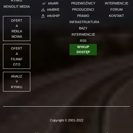
RYNKU
infoAIR
PRZEWOŹNICY
INTERWENCJE
MONOLIT MEDIA
infoBIKE
PRODUCENCI
FORUM
infoSHIP
PRAWO
KONTAKT
OFERT
INFRASTRUKTURA
A
BAZY
REKLA
INTERWENCJE
MOWA
RSS
WYKUP
OFERT
DOSTĘP
A
FILM&F
OTO
ANALIZ
Y
RYNKU
Copyright © 2001-2022