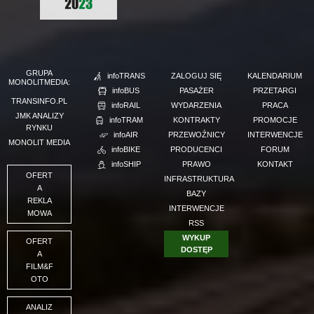
GRUPA
infoTRANS
ZALOGUJ SIĘ
KALENDARIUM
MONOLITMEDIA:
infoBUS
PASAŻER
PRZETARGI
TRANSINFO.PL
infoRAIL
WYDARZENIA
PRACA
JMK ANALIZY
infoTRAM
KONTRAKTY
PROMOCJE
RYNKU
infoAIR
PRZEWOŹNICY
INTERWENCJE
MONOLIT MEDIA
infoBIKE
PRODUCENCI
FORUM
infoSHIP
PRAWO
KONTAKT
OFERT
INFRASTRUKTURA
A
BAZY
REKLA
INTERWENCJE
MOWA
RSS
WYKUP
OFERT
DOSTĘP
A
FILM&F
OTO
ANALIZ