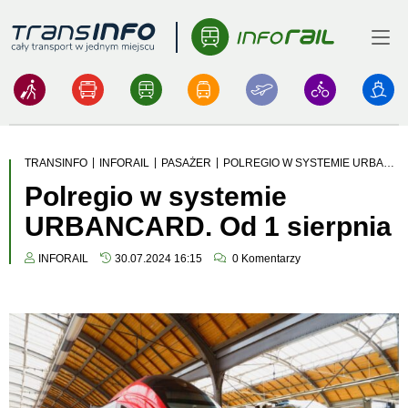
Menu
Logo
|
|
|
TRANSINFO
INFORAIL
PASAŻER
POLREGIO W SYSTEMIE URBANCARD. OD 1 SIERPNIA
Polregio w systemie
URBANCARD. Od 1 sierpnia
INFORAIL
30.07.2024 16:15
0
Komentarzy