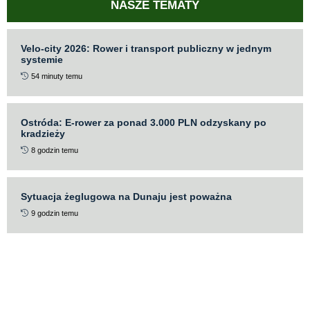
NASZE TEMATY
Velo-city 2026: Rower i transport publiczny w jednym
systemie
54 minuty temu
Ostróda: E-rower za ponad 3.000 PLN odzyskany po
kradzieży
8 godzin temu
Sytuacja żeglugowa na Dunaju jest poważna
9 godzin temu