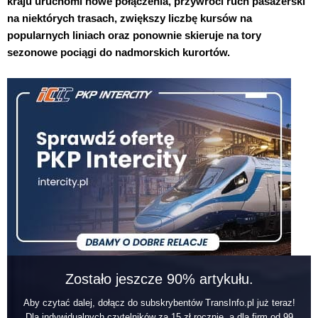
kraju uruchomi nowe połączenia, przywróci ruch pasażerski
na niektórych trasach, zwiększy liczbę kursów na
popularnych liniach oraz ponownie skieruje na tory
sezonowe pociągi do nadmorskich kurortów.
Zostało jeszcze 90% artykułu.
Aby czytać dalej, dołącz do subskrybentów TransInfo.pl już teraz!
Dla indywidualnych czytelników za 15 zł rocznie, a dla firm od 99