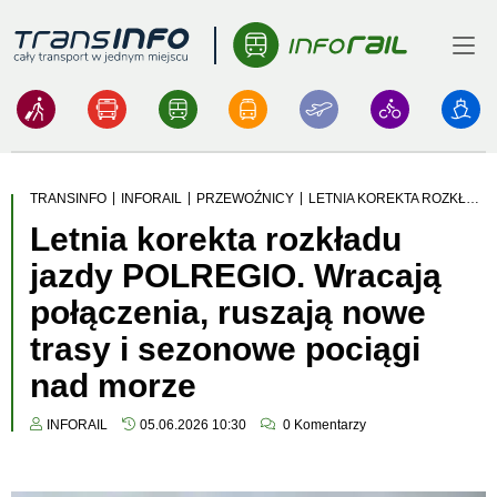
Menu
Logo
|
|
|
TRANSINFO
INFORAIL
PRZEWOŹNICY
LETNIA KOREKTA ROZKŁADU JAZDY POLREGIO. WRACAJĄ POŁĄCZENIA, RUSZAJĄ NOWE TRASY I SEZONOWE POCIĄGI NAD MORZE
Letnia korekta rozkładu
jazdy POLREGIO. Wracają
połączenia, ruszają nowe
trasy i sezonowe pociągi
nad morze
INFORAIL
05.06.2026 10:30
0
Komentarzy