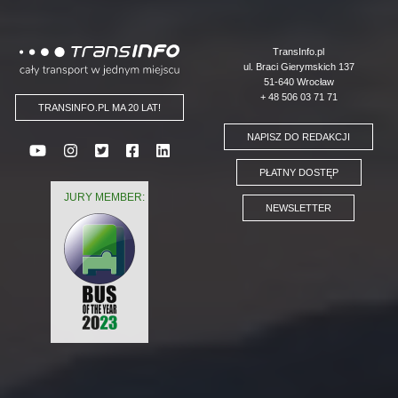
Logo
TransInfo.pl
ul. Braci Gierymskich 137
51-640 Wrocław
+ 48 506 03 71 71
TRANSINFO.PL MA 20 LAT!
NAPISZ DO REDAKCJI
PŁATNY DOSTĘP
JURY MEMBER:
NEWSLETTER