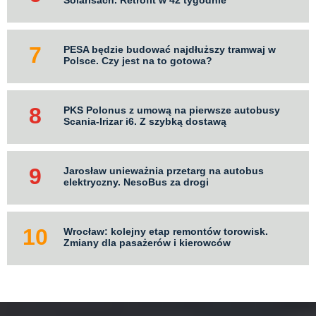
Solarisach. Retrofit w 42 tygodnie
PESA będzie budować najdłuższy tramwaj w
Polsce. Czy jest na to gotowa?
PKS Polonus z umową na pierwsze autobusy
Scania-Irizar i6. Z szybką dostawą
Jarosław unieważnia przetarg na autobus
elektryczny. NesoBus za drogi
Wrocław: kolejny etap remontów torowisk.
Zmiany dla pasażerów i kierowców