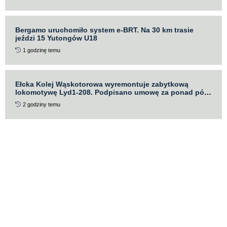
Bergamo uruchomiło system e-BRT. Na 30 km trasie
jeździ 15 Yutongów U18
1 godzinę temu
Ełcka Kolej Wąskotorowa wyremontuje zabytkową
lokomotywę Lyd1-208. Podpisano umowę za ponad pół
miliona złotych
2 godziny temu