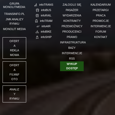
GRUPA
infoTRANS
ZALOGUJ SIĘ
KALENDARIUM
MONOLITMEDIA:
infoBUS
PASAŻER
PRZETARGI
TRANSINFO.PL
infoRAIL
WYDARZENIA
PRACA
JMK ANALIZY
infoTRAM
KONTRAKTY
PROMOCJE
RYNKU
infoAIR
PRZEWOŹNICY
INTERWENCJE
MONOLIT MEDIA
infoBIKE
PRODUCENCI
FORUM
infoSHIP
PRAWO
KONTAKT
OFERT
INFRASTRUKTURA
A
BAZY
REKLA
INTERWENCJE
MOWA
RSS
WYKUP
OFERT
DOSTĘP
A
FILM&F
OTO
ANALIZ
Y
RYNKU