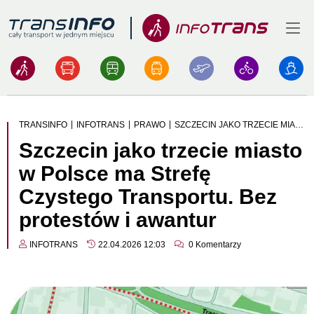
Menu
Logo
|
|
|
TRANSINFO
INFOTRANS
PRAWO
SZCZECIN JAKO TRZECIE MIASTO W POLSCE MA STREFĘ CZYSTEGO TRANSPORTU. BEZ PROTESTÓW I AWANTUR
Szczecin jako trzecie miasto
w Polsce ma Strefę
Czystego Transportu. Bez
protestów i awantur
INFOTRANS
22.04.2026 12:03
0
Komentarzy