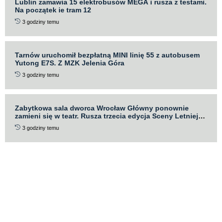
Lublin zamawia 15 elektrobusów MEGA i rusza z testami.
Na początek ie tram 12
3 godziny temu
Tarnów uruchomił bezpłatną MINI linię 55 z autobusem
Yutong E7S. Z MZK Jelenia Góra
3 godziny temu
Zabytkowa sala dworca Wrocław Główny ponownie
zamieni się w teatr. Rusza trzecia edycja Sceny Letniej
Teatru „Po Kolei”
3 godziny temu