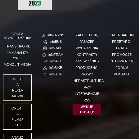
GRUPA
infoTRANS
ZALOGUJ SIĘ
KALENDARIUM
MONOLITMEDIA:
infoBUS
PASAŻER
PRZETARGI
TRANSINFO.PL
infoRAIL
WYDARZENIA
PRACA
JMK ANALIZY
infoTRAM
KONTRAKTY
PROMOCJE
RYNKU
infoAIR
PRZEWOŹNICY
INTERWENCJE
MONOLIT MEDIA
infoBIKE
PRODUCENCI
FORUM
infoSHIP
PRAWO
KONTAKT
OFERT
INFRASTRUKTURA
A
BAZY
REKLA
INTERWENCJE
MOWA
RSS
WYKUP
OFERT
DOSTĘP
A
FILM&F
OTO
ANALIZ