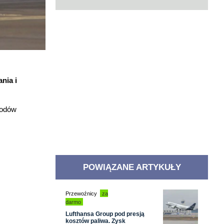
nia i
wodów
POWIĄZANE ARTYKUŁY
Przewoźnicy
za
darmo
Lufthansa Group pod presją
kosztów paliwa. Zysk