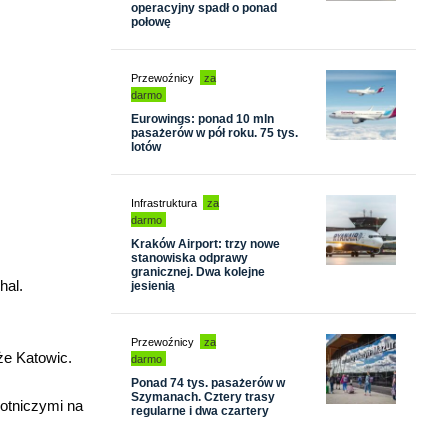
operacyjny spadł o ponad
połowę
Przewoźnicy
za
darmo
Eurowings: ponad 10 mln
pasażerów w pół roku. 75 tys.
lotów
Infrastruktura
za
darmo
Kraków Airport: trzy nowe
stanowiska odprawy
granicznej. Dwa kolejne
hal.
jesienią
Przewoźnicy
za
że Katowic.
darmo
Ponad 74 tys. pasażerów w
Szymanach. Cztery trasy
lotniczymi na
regularne i dwa czartery