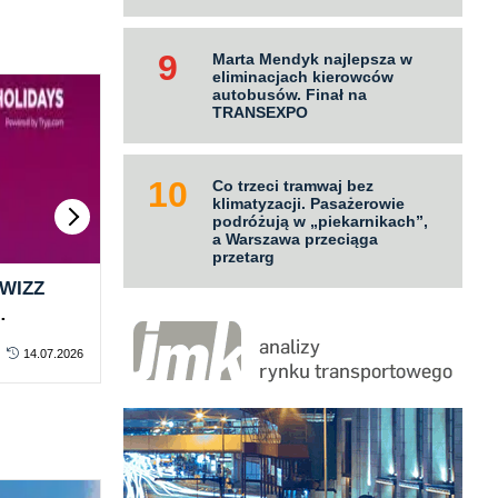
Marta Mendyk najlepsza w
eliminacjach kierowców
autobusów. Finał na
TRANSEXPO
Co trzeci tramwaj bez
klimatyzacji. Pasażerowie
podróżują w „piekarnikach”,
a Warszawa przeciąga
przetarg
 WIZZ
LOT zapłaci za paliwo
UE 
znacznie więcej. W 2026 roku
pas
loty,
koszt sięgnie 3,6 mld zł
pak
14.07.2026
KONTRAKTY
za darmo
13.07.2026
KO
pro