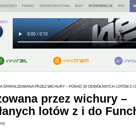
ODUCENCI
PRAWO
INFRASTRUKTURA
BAZY
INTERWENCJE
RSS
W
BER:
A SPARALIŻOWANA PRZEZ WICHURY – PONAD 30 ODWOŁANYCH LOTÓW Z I
żowana przez wichury –
anych lotów z i do Func
rzy