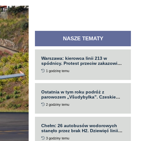
NASZE TEMATY
Warszawa: kierowca linii 213 w
spódnicy. Protest przeciw zakazowi
krótkich spodni
1 godzinę temu
Ostatnia w tym roku podróż z
parowozem „Všudybylka”. Czeskie
Koleje zapraszają na finał cyklu
2 godziny temu
„Jihočeské léto s párou”
Chełm: 26 autobusów wodorowych
stanęło przez brak H2. Dziewięć linii
zawieszonych
3 godziny temu