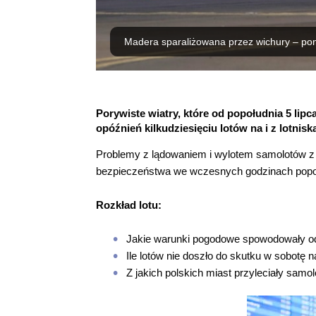
Madera sparaliżowana przez wichury – pon
Porywiste wiatry, które od popołudnia 5 lip
opóźnień kilkudziesięciu lotów na i z lotnisk
Problemy z lądowaniem i wylotem samolotów z p
bezpieczeństwa we wczesnych godzinach popołu
Rozkład lotu:
Jakie warunki pogodowe spowodowały od
Ile lotów nie doszło do skutku w sobotę 
Z jakich polskich miast przyleciały sa