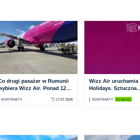
Co drugi pasażer w Rumunii
Wizz Air uruchamia
wybiera Wizz Air. Ponad 120
Holidays. Sztuczna
mln pasażerów i 41
inteligencja połączy 
KONTRAKTY
17.07.2026
KONTRAKTY
za darmo
samolotów
hotele i transfery