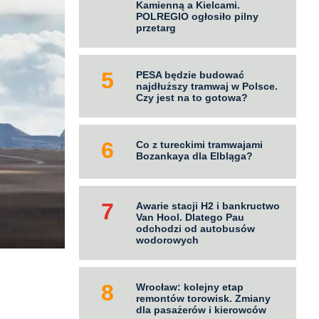
Kamienną a Kielcami.
POLREGIO ogłosiło pilny
przetarg
PESA będzie budować
najdłuższy tramwaj w Polsce.
Czy jest na to gotowa?
Co z tureckimi tramwajami
Bozankaya dla Elbląga?
Awarie stacji H2 i bankructwo
Van Hool. Dlatego Pau
odchodzi od autobusów
wodorowych
Wrocław: kolejny etap
remontów torowisk. Zmiany
dla pasażerów i kierowców