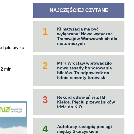
NAJCZĘŚCIEJ CZYTANE
Klimatyzacja ma być
wyłączana! Nowe wytyczne
Tramwajów Warszawskich dla
motorniczych
d pilotów za
MPK Wrocław wprowadziło
nowe zasady honorowania
 2 mln
biletów. To odpowiedź na
letnie remonty torowisk
Rekord odwołań w ZTM
Kielce. Pięciu przewoźników
idzie do KIO
Autobusy zastąpią pociągi
między Skarżyskiem-