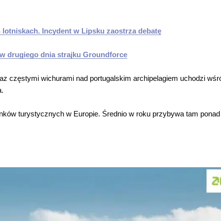
lotniskach. Incydent w Lipsku zaostrza debatę
ów drugiego dnia strajku Groundforce
raz częstymi wichurami nad portugalskim archipelagiem uchodzi wśró
a.
runków turystycznych w Europie. Średnio w roku przybywa tam ponad