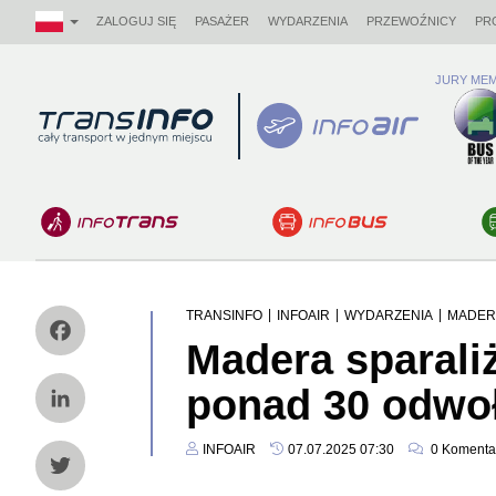
ZALOGUJ SIĘ
PASAŻER
WYDARZENIA
PRZEWOŹNICY
PR
JURY MEM
Logo
|
|
|
TRANSINFO
INFOAIR
WYDARZENIA
MADER
Madera sparali
Facebook
ponad 30 odwoł
LinkedIn
INFOAIR
07.07.2025 07:30
0
Komenta