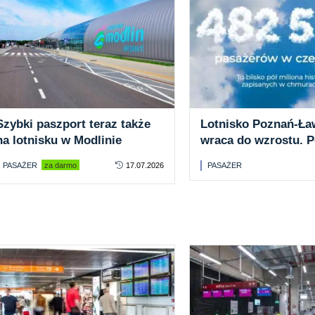
Szybki paszport teraz także
Lotnisko Poznań-Ła
na lotnisku w Modlinie
wraca do wzrostu. 
tys. pasażerów w c
PASAŻER
za darmo
17.07.2026
PASAŻER