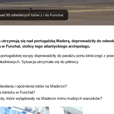
ad 30 odwołanych lotów z i do Funchal
ca utrzymują się nad portugalską Maderą, doprowadziły do odwoła
a w Funchal, stolicy tego atlantyckiego archipelagu.
ortugalskiej wyspy doprowadziły do paraliżu portu lotniczego z po
dniowych. Sytuacja utrzymała się do północy.
wołania i opóźnienia lotów na Maderze?
na lotnisku w Funchal?
moloty, które wylądowały na Maderze mimo trudnych warunków?