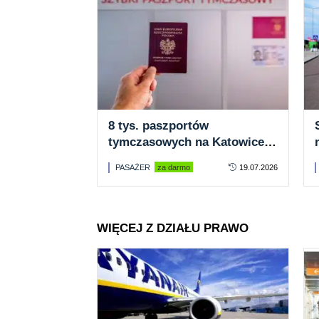
8 tys. paszportów
tymczasowych na Katowice
Airport. Punkt działa od
PASAŻER
za darmo
19.07.2026
dwóch lat
WIĘCEJ Z DZIAŁU PRAWO