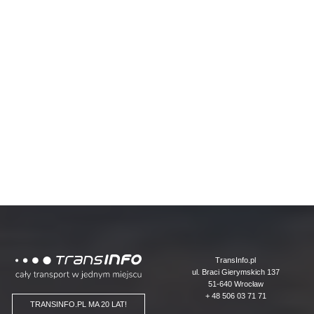
Logo
TransInfo.pl
ul. Braci Gierymskich 137
51-640 Wrocław
+ 48 506 03 71 71
TRANSINFO.PL MA 20 LAT!