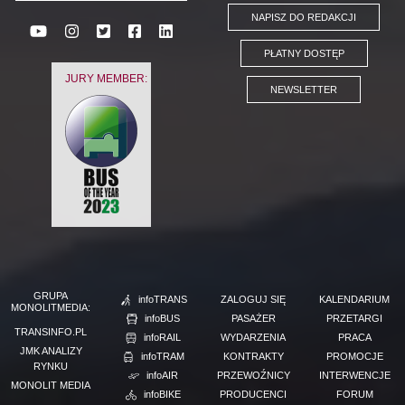
NAPISZ DO REDAKCJI
PŁATNY DOSTĘP
JURY MEMBER:
NEWSLETTER
GRUPA
infoTRANS
ZALOGUJ SIĘ
KALENDARIUM
MONOLITMEDIA:
infoBUS
PASAŻER
PRZETARGI
TRANSINFO.PL
infoRAIL
WYDARZENIA
PRACA
JMK ANALIZY
infoTRAM
KONTRAKTY
PROMOCJE
RYNKU
infoAIR
PRZEWOŹNICY
INTERWENCJE
MONOLIT MEDIA
infoBIKE
PRODUCENCI
FORUM