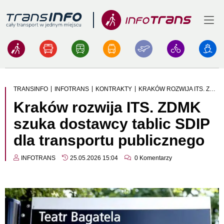
Menu
Logo
|
|
|
TRANSINFO
INFOTRANS
KONTRAKTY
KRAKÓW ROZWIJA ITS. ZDMK SZUKA DOSTAWCY TABLIC SDIP DLA TRANSPORTU PUBLICZNEGO
Kraków rozwija ITS. ZDMK
szuka dostawcy tablic SDIP
dla transportu publicznego
INFOTRANS
25.05.2026 15:04
0
Komentarzy