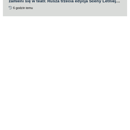
zamieni się w teatr. Rusza trzecia edycja Sceny Letniej
Teatru „Po Kolei”
6 godzin temu