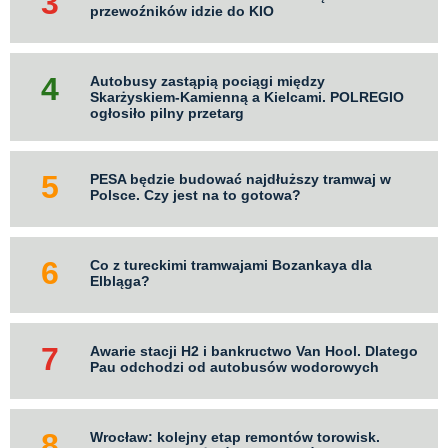
przewoźników idzie do KIO
Autobusy zastąpią pociągi między
Skarżyskiem-Kamienną a Kielcami. POLREGIO
ogłosiło pilny przetarg
PESA będzie budować najdłuższy tramwaj w
Polsce. Czy jest na to gotowa?
Co z tureckimi tramwajami Bozankaya dla
Elbląga?
Awarie stacji H2 i bankructwo Van Hool. Dlatego
Pau odchodzi od autobusów wodorowych
Wrocław: kolejny etap remontów torowisk.