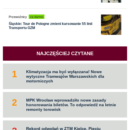
Przewoźnicy
za darmo
Śląskie: Tour de Pologne zmieni kursowanie 55 linii
Transportu GZM
NAJCZĘŚCIEJ CZYTANE
Klimatyzacja ma być wyłączana! Nowe
wytyczne Tramwajów Warszawskich dla
motorniczych
MPK Wrocław wprowadziło nowe zasady
honorowania biletów. To odpowiedź na letnie
remonty torowisk
Rekord odwołań w ZTM Kielce. Pięciu