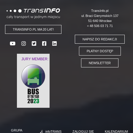
Logo
TransInfo.pl
ul. Braci Gierymskich 137
51-640 Wrocław
+ 48 506 03 71 71
TRANSINFO.PL MA 20 LAT!
NAPISZ DO REDAKCJI
PŁATNY DOSTĘP
JURY MEMBER:
NEWSLETTER
GRUPA
infoTRANS
ZALOGUJ SIĘ
KALENDARIUM