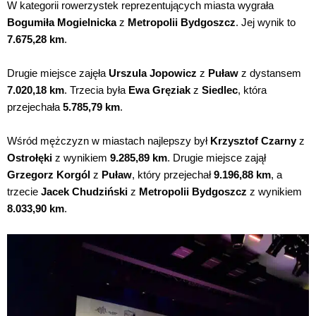
W kategorii rowerzystek reprezentujących miasta wygrała
Bogumiła Mogielnicka
z
Metropolii Bydgoszcz
. Jej wynik to
7.675,28 km
.
Drugie miejsce zajęła
Urszula Jopowicz
z
Puław
z dystansem
7.020,18 km
. Trzecia była
Ewa Gręziak
z
Siedlec
, która
przejechała
5.785,79 km
.
Wśród mężczyzn w miastach najlepszy był
Krzysztof Czarny
z
Ostrołęki
z wynikiem
9.285,89 km
. Drugie miejsce zajął
Grzegorz Korgól
z
Puław
, który przejechał
9.196,88 km
, a
trzecie
Jacek Chudziński
z
Metropolii Bydgoszcz
z wynikiem
8.033,90 km
.