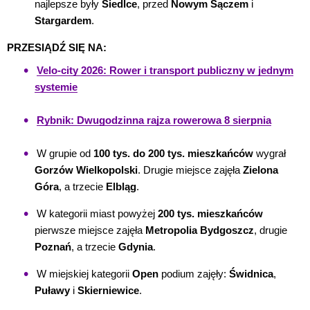
najlepsze były
Siedlce
, przed
Nowym Sączem
i
Stargardem
.
PRZESIĄDŹ SIĘ NA:
Velo-city 2026: Rower i transport publiczny w jednym
systemie
Rybnik: Dwugodzinna rajza rowerowa 8 sierpnia
W grupie od
100 tys. do 200 tys. mieszkańców
wygrał
Gorzów Wielkopolski
. Drugie miejsce zajęła
Zielona
Góra
, a trzecie
Elbląg
.
W kategorii miast powyżej
200 tys. mieszkańców
pierwsze miejsce zajęła
Metropolia Bydgoszcz
, drugie
Poznań
, a trzecie
Gdynia
.
W miejskiej kategorii
Open
podium zajęły:
Świdnica
,
Puławy
i
Skierniewice
.