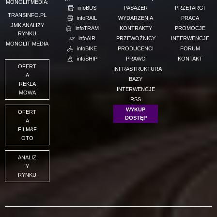
MONOLITMEDIA:
infoBUS
PASAŻER
PRZETARGI
TRANSINFO.PL
infoRAIL
WYDARZENIA
PRACA
JMK ANALIZY
infoTRAM
KONTRAKTY
PROMOCJE
RYNKU
infoAIR
PRZEWOŹNICY
INTERWENCJE
MONOLIT MEDIA
infoBIKE
PRODUCENCI
FORUM
infoSHIP
PRAWO
KONTAKT
OFERT
INFRASTRUKTURA
A
BAZY
REKLA
INTERWENCJE
MOWA
RSS
WYKUP
OFERT
DOSTĘP
A
FILM&F
OTO
ANALIZ
Y
RYNKU