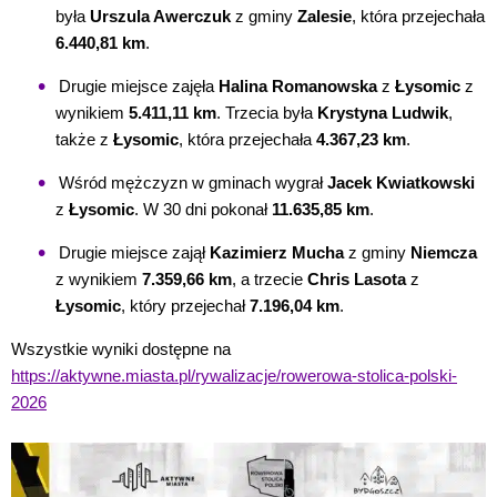
była
Urszula Awerczuk
z gminy
Zalesie
, która przejechała
6.440,81 km
.
Drugie miejsce zajęła
Halina Romanowska
z
Łysomic
z
wynikiem
5.411,11 km
. Trzecia była
Krystyna Ludwik
,
także z
Łysomic
, która przejechała
4.367,23 km
.
Wśród mężczyzn w gminach wygrał
Jacek Kwiatkowski
z
Łysomic
. W 30 dni pokonał
11.635,85 km
.
Drugie miejsce zajął
Kazimierz Mucha
z gminy
Niemcza
z wynikiem
7.359,66 km
, a trzecie
Chris Lasota
z
Łysomic
, który przejechał
7.196,04 km
.
Wszystkie wyniki dostępne na
https://aktywne.miasta.pl/rywalizacje/rowerowa-stolica-polski-
2026