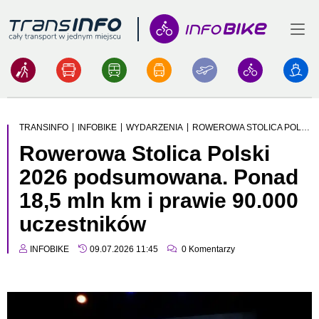
Menu
Logo
|
|
|
TRANSINFO
INFOBIKE
WYDARZENIA
ROWEROWA STOLICA POLSKI 2026 PODSUMOWANA. PONAD 18,5 MLN KM I PRAWIE 90.000 UCZESTNIKÓW
Rowerowa Stolica Polski
2026 podsumowana. Ponad
18,5 mln km i prawie 90.000
uczestników
INFOBIKE
09.07.2026 11:45
0
Komentarzy