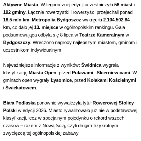
Aktywne Miasta
. W tegorocznej edycji uczestniczyło
58 miast
i
192 gminy
. Łącznie rowerzystki i rowerzyści przejechali ponad
18,5 mln km
.
Metropolia Bydgoszcz
wykręciła
2.104.502,84
km
, co dało jej
13. miejsce
w ogólnopolskim rankingu. Gala
podsumowująca odbyła się 8 lipca w
Teatrze Kameralnym
w
Bydgoszczy
. Wręczono nagrody najlepszym miastom, gminom i
uczestnikom indywidualnym.
Najważniejsze informacje z wyników:
Świdnica
wygrała
klasyfikację
Miasta Open
, przed
Puławami
i
Skierniewicami
. W
gminach open wygrały
Łysomice
, przed
Kołakami Kościelnymi
i
Świekatowem
.
Biała Podlaska
ponownie wywalczyła tytuł
Rowerowej Stolicy
Polski
w edycji 2026. Miasto rywalizowało już nie w podstawowej
klasyfikacji, lecz w specjalnym pojedynku o rekord wszech
czasów – razem z Nową Solą, czyli drugim trzykrotnym
zwycięzcą tej ogólnopolskiej zabawy.