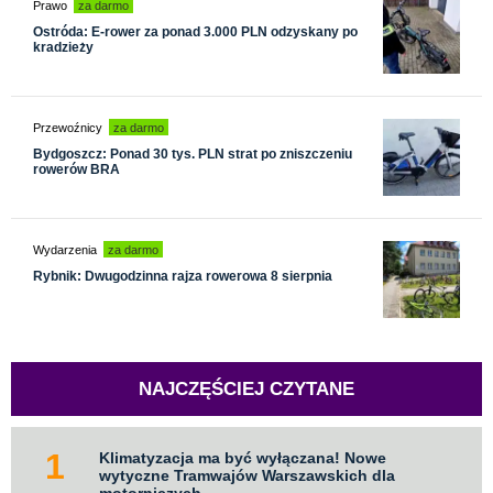
Prawo
za darmo
Ostróda: E-rower za ponad 3.000 PLN odzyskany po
kradzieży
Przewoźnicy
za darmo
Bydgoszcz: Ponad 30 tys. PLN strat po zniszczeniu
rowerów BRA
Wydarzenia
za darmo
Rybnik: Dwugodzinna rajza rowerowa 8 sierpnia
NAJCZĘŚCIEJ CZYTANE
Klimatyzacja ma być wyłączana! Nowe
wytyczne Tramwajów Warszawskich dla
motorniczych