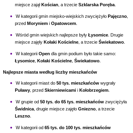
miejsce zajął
Kościan
, a trzecie
Szklarska Poręba
.
W kategorii gmin miejsko-wiejskich zwyciężyło
Pajęczno
,
przed
Moryniem
i
Opatowcem
.
Wśród gmin wiejskich najlepsze były
Łysomice
. Drugie
miejsce zajęły
Kołaki Kościelne
, a trzecie
Świekatowo
.
W kategorii
Open
dla gmin podium było takie samo:
Łysomice
,
Kołaki Kościelne
,
Świekatowo
.
Najlepsze miasta według liczby mieszkańców
W kategorii miast do
50 tys. mieszkańców
wygrały
Puławy
, przed
Skierniewicami
i
Kołobrzegiem
.
W grupie od
50 tys. do 65 tys. mieszkańców
zwyciężyła
Świdnica
, drugie miejsce zajęło
Gniezno
, a trzecie
Leszno
.
W kategorii od
65 tys. do 100 tys. mieszkańców