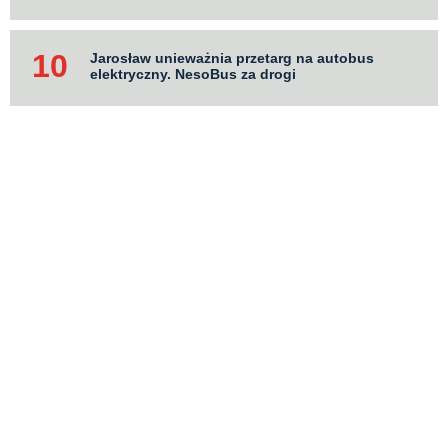
Jarosław unieważnia przetarg na autobus
elektryczny. NesoBus za drogi