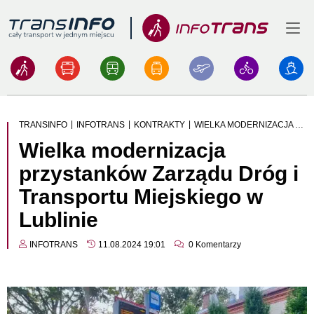
Menu
Logo
|
|
|
TRANSINFO
INFOTRANS
KONTRAKTY
WIELKA MODERNIZACJA PRZYSTANKÓW ZARZĄDU DRÓG I TRANSPORTU MIEJSKIEGO W LUBLINIE
Wielka modernizacja
przystanków Zarządu Dróg i
Transportu Miejskiego w
Lublinie
INFOTRANS
11.08.2024 19:01
0
Komentarzy