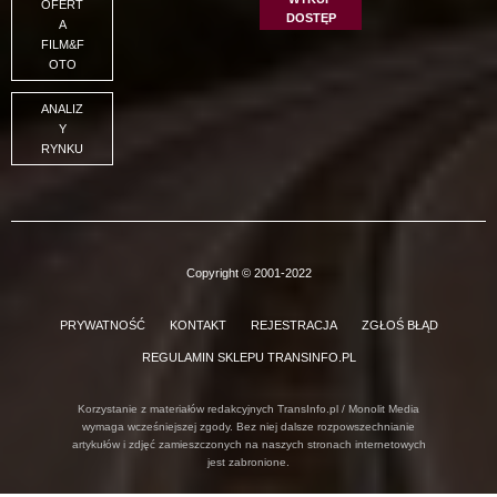
OFERT
DOSTĘP
A
FILM&F
OTO
ANALIZ
Y
RYNKU
Copyright © 2001-2022
PRYWATNOŚĆ
KONTAKT
REJESTRACJA
ZGŁOŚ BŁĄD
REGULAMIN SKLEPU TRANSINFO.PL
Korzystanie z materiałów redakcyjnych TransInfo.pl / Monolit Media
wymaga wcześniejszej zgody. Bez niej dalsze rozpowszechnianie
artykułów i zdjęć zamieszczonych na naszych stronach internetowych
jest zabronione.