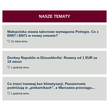
NASZE TEMATY
Małopolska stawia taborowe wymagania Polregio. Co z
EN57 i EN71 w nowej umowie?
21 minut temu
Donkey Republic w Düsseldorfie: Rowery od 1 EUR za
15 minut
1 godzinę temu
Co trzeci tramwaj bez klimatyzacji. Pasażerowie
podróżują w „piekarnikach”, a Warszawa przeciąga
przetarg
1 godzinę temu