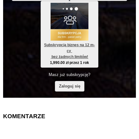
Subskrypcja biznes na 12 m-
cy 
 bez żadnych limitów!
1,990.00
zł
przez 1 rok
Masz już subskrypcję?
Zaloguj się
KOMENTARZE