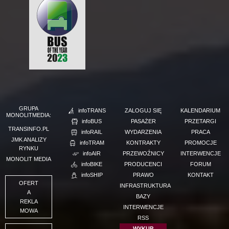
GRUPA
infoTRANS
ZALOGUJ SIĘ
KALENDARIUM
MONOLITMEDIA:
infoBUS
PASAŻER
PRZETARGI
TRANSINFO.PL
infoRAIL
WYDARZENIA
PRACA
JMK ANALIZY
infoTRAM
KONTRAKTY
PROMOCJE
RYNKU
infoAIR
PRZEWOŹNICY
INTERWENCJE
MONOLIT MEDIA
infoBIKE
PRODUCENCI
FORUM
infoSHIP
PRAWO
KONTAKT
OFERT
INFRASTRUKTURA
A
BAZY
REKLA
INTERWENCJE
MOWA
RSS
WYKUP