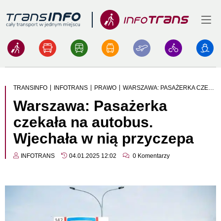
Menu
Logo
|
|
|
TRANSINFO
INFOTRANS
PRAWO
WARSZAWA: PASAŻERKA CZEKAŁA NA AUTOBUS. WJECHAŁA W NIĄ PRZYCZEPA
Warszawa: Pasażerka
czekała na autobus.
Wjechała w nią przyczepa
INFOTRANS
04.01.2025 12:02
0
Komentarzy