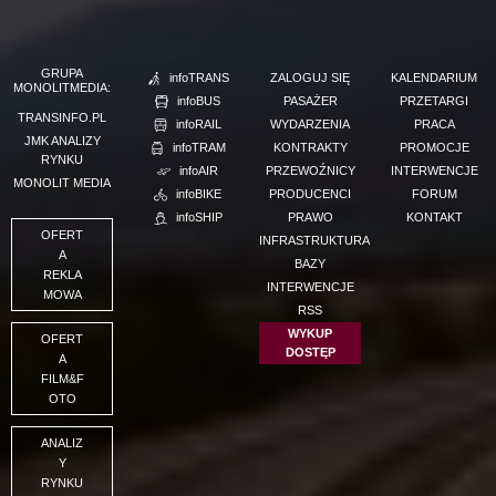
GRUPA
infoTRANS
ZALOGUJ SIĘ
KALENDARIUM
MONOLITMEDIA:
infoBUS
PASAŻER
PRZETARGI
TRANSINFO.PL
infoRAIL
WYDARZENIA
PRACA
JMK ANALIZY
infoTRAM
KONTRAKTY
PROMOCJE
RYNKU
infoAIR
PRZEWOŹNICY
INTERWENCJE
MONOLIT MEDIA
infoBIKE
PRODUCENCI
FORUM
infoSHIP
PRAWO
KONTAKT
OFERT
INFRASTRUKTURA
A
BAZY
REKLA
INTERWENCJE
MOWA
RSS
WYKUP
OFERT
DOSTĘP
A
FILM&F
OTO
ANALIZ
Y
RYNKU