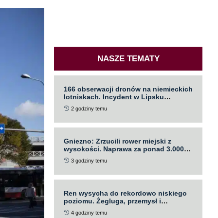
NASZE TEMATY
166 obserwacji dronów na niemieckich
lotniskach. Incydent w Lipsku
zaostrza debatę
2 godziny temu
Gniezno: Zrzucili rower miejski z
wysokości. Naprawa za ponad 3.000
PLN
3 godziny temu
Ren wysycha do rekordowo niskiego
poziomu. Żegluga, przemysł i
turystyka odczuwają skutki suszy
4 godziny temu