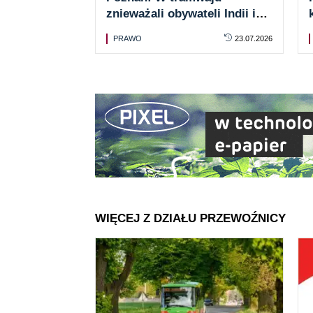
znieważali obywateli Indii i
pobili pasażera, który stanął
PRAWO
23.07.2026
w ich obronie
WIĘCEJ Z DZIAŁU PRZEWOŹNICY