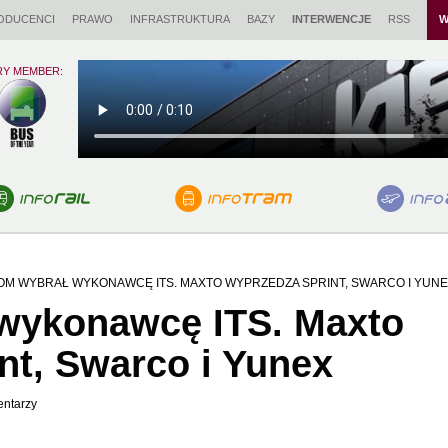
ODUCENCI
PRAWO
INFRASTRUKTURA
BAZY
INTERWENCJE
RSS
W
RY MEMBER:
M WYBRAŁ WYKONAWCĘ ITS. MAXTO WYPRZEDZA SPRINT, SWARCO I YUN
wykonawcę ITS. Maxto
nt, Swarco i Yunex
ntarzy