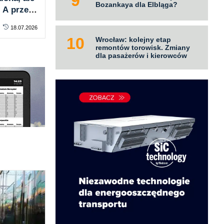
Bozankaya dla Elbląga?
. A przed
wykluczeniu
MPK
transportowemu, czyli
uwa
18.07.2026
PRAWO
17.07.2026
PR
nowelę ustawy o PTZ
Wrocław: kolejny etap
remontów torowisk. Zmiany
dla pasażerów i kierowców