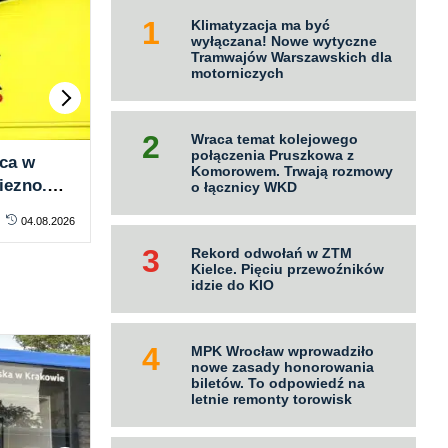
Klimatyzacja ma być
wyłączana! Nowe wytyczne
Tramwajów Warszawskich dla
motorniczych
Wraca temat kolejowego
połączenia Pruszkowa z
ca w
MPK Nowy Sącz podpisało
Rze
Komorowem. Trwają rozmowy
iezno.
umowę z R&G Plus na ITS.
umo
o łącznicy WKD
ierpnia
Powstanie za 14 miesięcy
za 6
04.08.2026
KONTRAKTY
04.08.2026
KO
Rekord odwołań w ZTM
Kielce. Pięciu przewoźników
idzie do KIO
MPK Wrocław wprowadziło
nowe zasady honorowania
biletów. To odpowiedź na
letnie remonty torowisk