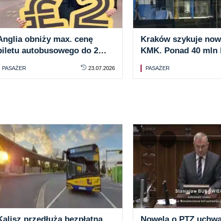
Anglia obniży max. cenę
Kraków szykuje now
biletu autobusowego do 2
KMK. Ponad 40 mln
GBP. Jest wyjątek
więcej rocznie
PASAŻER
23.07.2026
PASAŻER
Kalisz przedłuża bezpłatną
Nowela o PTZ uchwal