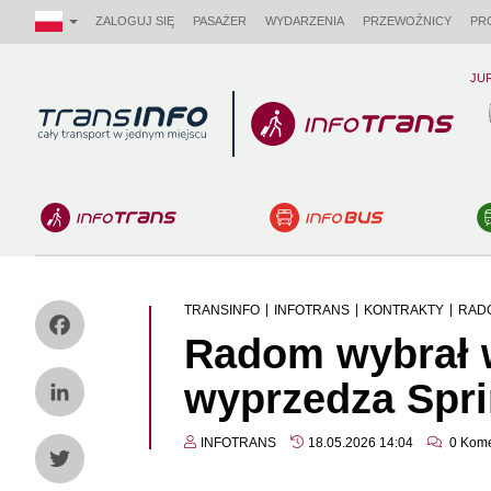
ZALOGUJ SIĘ
PASAŻER
WYDARZENIA
PRZEWOŹNICY
PR
JU
Logo
|
|
|
TRANSINFO
INFOTRANS
KONTRAKTY
RADO
Radom wybrał 
Facebook
wyprzedza Spri
LinkedIn
INFOTRANS
18.05.2026 14:04
0
Kome