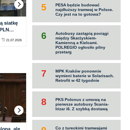
PESA będzie budować
najdłuższy tramwaj w Polsce.
Czy jest na to gotowa?
ą siatkę
ZTP Kraków zmienia rozkłady
Mir
 PLN
na wakacje. Porównujemy
tra
Autobusy zastąpią pociągi
ofertę KMK z 2025 rokiem
pla
między Skarżyskiem-
21.07.2026
PASAŻER
za darmo
20.07.2026
PA
Fle
Kamienną a Kielcami.
POLREGIO ogłosiło pilny
przetarg
MPK Kraków ponownie
wymieni baterie w Solarisach.
Retrofit w 42 tygodnie
PKS Polonus z umową na
pierwsze autobusy Scania-
Irizar i6. Z szybką dostawą
Co z tureckimi tramwajami
ona, ale
Sejm przyjął ustawę przeciw
Kol