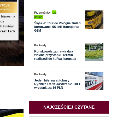
Przewoźnicy
za
 biznes na 
darmo
-cy 
Śląskie: Tour de Pologne zmieni
h limitów!
kursowanie 55 linii Transportu
GZM
przez 1 rok
Kontrakty
Końskowola zamawia dwa
zielone przystanki. Termin
realizacji do końca listopada
Kontrakty
Jeden bilet na autobusy
Rybnika i MZK Jastrzębie. Od 1
września za 16 PLN
NAJCZĘŚCIEJ CZYTANE