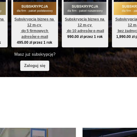
na 
Subskrypcja biznes na 
Subskrypcja biznes na 
Subskrypcja
12 m-cy 
12 m-cy 
12 m
 do 5 firmowych 
 do 10 adresów e-mail
 bez żadnyc
adresów e-mail
990.00
zł
przez 1 rok
1,990.00
zł
k
495.00
zł
przez 1 rok
Masz już subskrypcję?
Zaloguj się