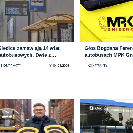
Siedlce zamawiają 14 wiat
Głos Bogdana Feren
autobusowych. Dwie z
autobusach MPK Gn
fotowoltaiką
System działa od 1 s
KONTRAKTY
04.08.2026
KONTRAKTY