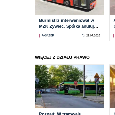
Burmistrz interweniował w
MZK Żywiec. Spółka anuluje
350 PLN opłaty za bilet
PASAŻER
29.07.2026
tańszy o 30 groszy
WIĘCEJ Z DZIAŁU PRAWO
Poznań: W tramwaju