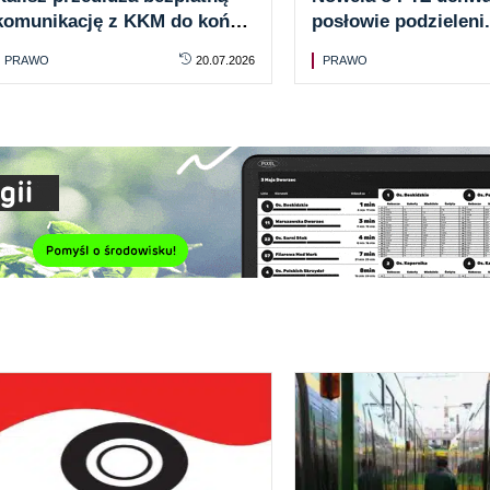
komunikację z KKM do końca
posłowie podzieleni
2028 roku
ustawą „wetomat”
PRAWO
20.07.2026
PRAWO