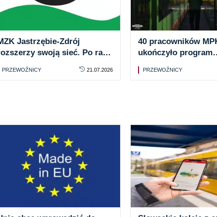
MZK Jastrzębie-Zdrój
40 pracowników MP
rozszerzy swoją sieć. Po raz
ukończyło program
pierwszy od 2007 roku
„Kierowcy Zdrowia”.
PRZEWOŹNICY
21.07.2026
PRZEWOŹNICY
etap