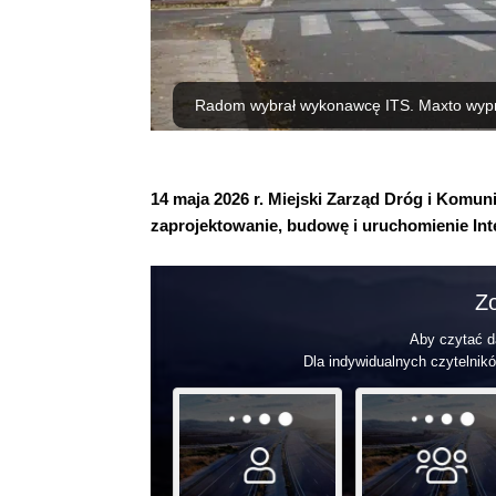
Radom wybrał wykonawcę ITS. Maxto wyprz
14 maja 2026 r. Miejski Zarząd Dróg i Komun
zaprojektowanie, budowę i uruchomienie In
Zo
Aby czytać da
Dla indywidualnych czytelnikó