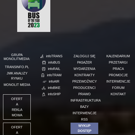
GRUPA
infoTRANS
ZALOGUJ SIĘ
KALENDARIUM
MONOLITMEDIA:
infoBUS
PASAŻER
PRZETARGI
TRANSINFO.PL
infoRAIL
WYDARZENIA
PRACA
JMK ANALIZY
infoTRAM
KONTRAKTY
PROMOCJE
RYNKU
infoAIR
PRZEWOŹNICY
INTERWENCJE
MONOLIT MEDIA
infoBIKE
PRODUCENCI
FORUM
infoSHIP
PRAWO
KONTAKT
OFERT
INFRASTRUKTURA
A
BAZY
REKLA
INTERWENCJE
MOWA
RSS
WYKUP
OFERT
DOSTĘP
A