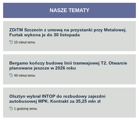
NASZE TEMATY
ZDiTM Szczecin z umową na przystanki przy Metalowej.
Furtak wykona je do 30 listopada
15 minut temu
Bergamo kończy budowę linii tramwajowej T2. Otwarcie
planowane jeszcze w 2026 roku
49 minut temu
Olsztyn wybrał INTOP do rozbudowy zajezdni
autobusowej MPK. Kontrakt za 35,25 mln zł
1 godzinę temu