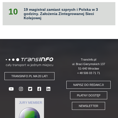
19 magistral zamiast szprych i Polska w 3
godziny. Założenia Zintegrowanej Sieci
Kolejowej
Logo
TransInfo.pl
ul. Braci Gierymskich 137
51-640 Wrocław
+ 48 506 03 71 71
TRANSINFO.PL MA 20 LAT!
NAPISZ DO REDAKCJI
PŁATNY DOSTĘP
JURY MEMBER:
NEWSLETTER