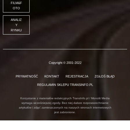
FILM&F
OTO
ANALIZ
Y
RYNKU
Copyright © 2001-2022
PRYWATNOŚĆ
KONTAKT
REJESTRACJA
ZGŁOŚ BŁĄD
REGULAMIN SKLEPU TRANSINFO.PL
Korzystanie z materiałów redakcyjnych TransInfo.pl / Monolit Media
wymaga wcześniejszej zgody. Bez niej dalsze rozpowszechnianie
artykułów i zdjęć zamieszczonych na naszych stronach internetowych
jest zabronione.