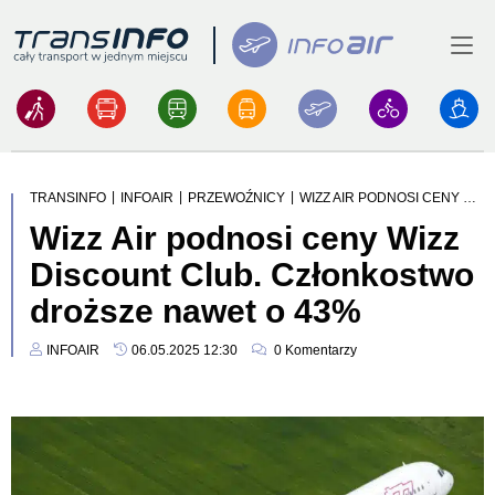
Menu
Logo
|
|
|
TRANSINFO
INFOAIR
PRZEWOŹNICY
WIZZ AIR PODNOSI CENY WIZZ DISCOUNT CLUB. CZŁONKOSTWO DROŻSZE NAWET O 43%
Wizz Air podnosi ceny Wizz
Discount Club. Członkostwo
droższe nawet o 43%
INFOAIR
06.05.2025 12:30
0
Komentarzy