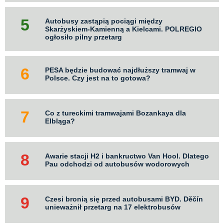
Autobusy zastąpią pociągi między
Skarżyskiem-Kamienną a Kielcami. POLREGIO
ogłosiło pilny przetarg
PESA będzie budować najdłuższy tramwaj w
Polsce. Czy jest na to gotowa?
Co z tureckimi tramwajami Bozankaya dla
Elbląga?
Awarie stacji H2 i bankructwo Van Hool. Dlatego
Pau odchodzi od autobusów wodorowych
Czesi bronią się przed autobusami BYD. Děčín
unieważnił przetarg na 17 elektrobusów