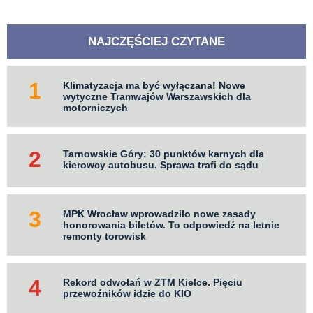
NAJCZĘŚCIEJ CZYTANE
Klimatyzacja ma być wyłączana! Nowe
wytyczne Tramwajów Warszawskich dla
motorniczych
Tarnowskie Góry: 30 punktów karnych dla
kierowcy autobusu. Sprawa trafi do sądu
MPK Wrocław wprowadziło nowe zasady
honorowania biletów. To odpowiedź na letnie
remonty torowisk
Rekord odwołań w ZTM Kielce. Pięciu
przewoźników idzie do KIO