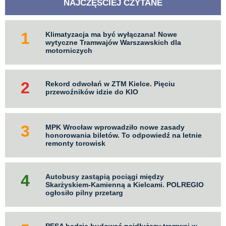
NAJCZĘŚCIEJ CZYTANE
Klimatyzacja ma być wyłączana! Nowe
wytyczne Tramwajów Warszawskich dla
motorniczych
Rekord odwołań w ZTM Kielce. Pięciu
przewoźników idzie do KIO
MPK Wrocław wprowadziło nowe zasady
honorowania biletów. To odpowiedź na letnie
remonty torowisk
Autobusy zastąpią pociągi między
Skarżyskiem-Kamienną a Kielcami. POLREGIO
ogłosiło pilny przetarg