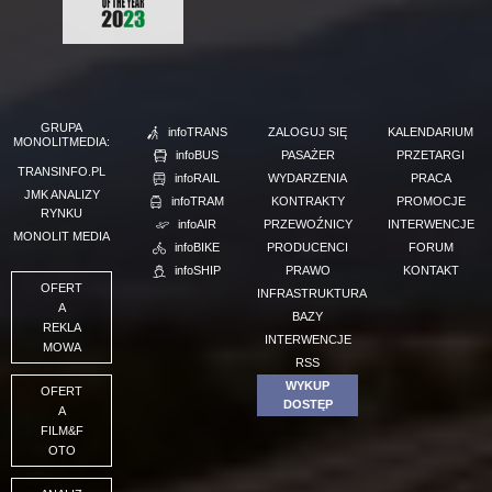
GRUPA
infoTRANS
ZALOGUJ SIĘ
KALENDARIUM
MONOLITMEDIA:
infoBUS
PASAŻER
PRZETARGI
TRANSINFO.PL
infoRAIL
WYDARZENIA
PRACA
JMK ANALIZY
infoTRAM
KONTRAKTY
PROMOCJE
RYNKU
infoAIR
PRZEWOŹNICY
INTERWENCJE
MONOLIT MEDIA
infoBIKE
PRODUCENCI
FORUM
infoSHIP
PRAWO
KONTAKT
OFERT
INFRASTRUKTURA
A
BAZY
REKLA
INTERWENCJE
MOWA
RSS
WYKUP
OFERT
DOSTĘP
A
FILM&F
OTO