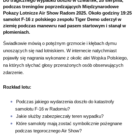
Do tragicznego wypadku doszło w czwartek, 28 sierpnia,
podczas treningów poprzedzających Międzynarodowe
Pokazy Lotnicze Air Show Radom 2025. Około godziny 19:25
samolot F-16 z polskiego zespołu Tiger Demo uderzył w
ziemię podczas manewru nad pasem startowym i stanął w
płomieniach.
Świadkowie mówią o potężnym grzmocie i kłębach dymu
unoszących się nad lotniskiem. W internecie natychmiast
pojawiły się nagrania wykonane z okolic alei Wojska Polskiego,
na których słychać głosy przerażonych osób obserwujących
zdarzenie.
Rozkład lotu:
Podczas jakiego wydarzenia doszło do katastrofy
samolotu F-16 w Radomiu?
Jakie służby zabezpieczały teren wypadku?
Które samoloty mają zostać symbolicznie pożegnane
podczas tegorocznego Air Show?