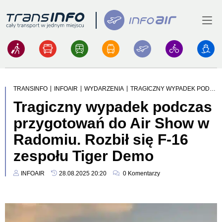
Menu
Logo
|
|
|
TRANSINFO
INFOAIR
WYDARZENIA
TRAGICZNY WYPADEK PODCZAS PRZYGOTOWAŃ DO AIR SHOW W RADOMIU. ROZBIŁ SIĘ F-16 ZESPOŁU TIGER DEMO
Tragiczny wypadek podczas
przygotowań do Air Show w
Radomiu. Rozbił się F-16
zespołu Tiger Demo
INFOAIR
28.08.2025 20:20
0
Komentarzy