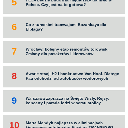
PESA będzie budować najdłuższy tramwaj w
Polsce. Czy jest na to gotowa?
Co z tureckimi tramwajami Bozankaya dla
Elbląga?
Wrocław: kolejny etap remontów torowisk.
Zmiany dla pasażerów i kierowców
Awarie stacji H2 i bankructwo Van Hool. Dlatego
Pau odchodzi od autobusów wodorowych
Warszawa zaprasza na Święto Wisły. Rejsy,
koncerty i parada łodzi w sercu stolicy
Marta Mendyk najlepsza w eliminacjach
kierowców autobusów. Finał na TRANSEXPO