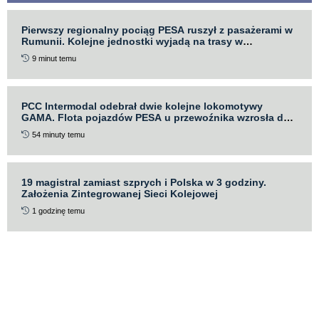
Pierwszy regionalny pociąg PESA ruszył z pasażerami w
Rumunii. Kolejne jednostki wyjadą na trasy w
najbliższych dniach
9 minut temu
PCC Intermodal odebrał dwie kolejne lokomotywy
GAMA. Flota pojazdów PESA u przewoźnika wzrosła do
pięciu sztuk
54 minuty temu
19 magistral zamiast szprych i Polska w 3 godziny.
Założenia Zintegrowanej Sieci Kolejowej
1 godzinę temu