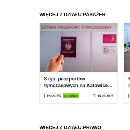
WIĘCEJ Z DZIAŁU PASAŻER
8 tys. paszportów
tymczasowych na Katowice
Airport. Punkt działa od
PASAŻER
za darmo
19.07.2026
dwóch lat
WIĘCEJ Z DZIAŁU PRAWO