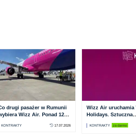
Co drugi pasażer w Rumunii
Wizz Air uruchamia
wybiera Wizz Air. Ponad 120
Holidays. Sztuczna
mln pasażerów i 41
inteligencja połączy 
KONTRAKTY
17.07.2026
KONTRAKTY
za darmo
samolotów
hotele i transfery