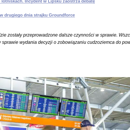
lotniskach. Incydent w Lipsku zaostrza debatę
ów drugiego dnia strajku Groundforce
dzie zostały przeprowadzone dalsze czynności w sprawie. Wszc
w sprawie wydania decyzji o zobowiązaniu cudzoziemca do pow