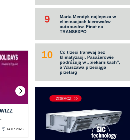
Marta Mendyk najlepsza w
eliminacjach kierowców
autobusów. Finał na
TRANSEXPO
Co trzeci tramwaj bez
klimatyzacji. Pasażerowie
podróżują w „piekarnikach”,
a Warszawa przeciąga
przetarg
 WIZZ
LOT zapłaci za paliwo
UE 
znacznie więcej. W 2026 roku
pas
loty,
koszt sięgnie 3,6 mld zł
pak
14.07.2026
KONTRAKTY
za darmo
13.07.2026
KO
pro