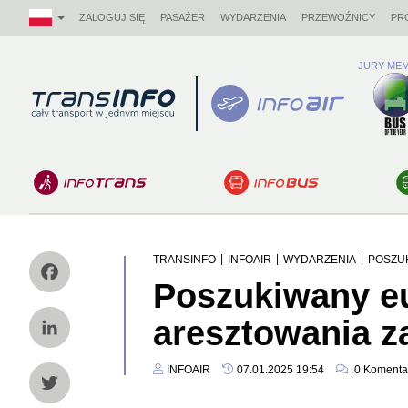
ZALOGUJ SIĘ
PASAŻER
WYDARZENIA
PRZEWOŹNICY
PR
JURY MEM
Logo
|
|
|
TRANSINFO
INFOAIR
WYDARZENIA
POSZU
Poszukiwany e
Facebook
aresztowania 
LinkedIn
INFOAIR
07.01.2025 19:54
0
Komenta