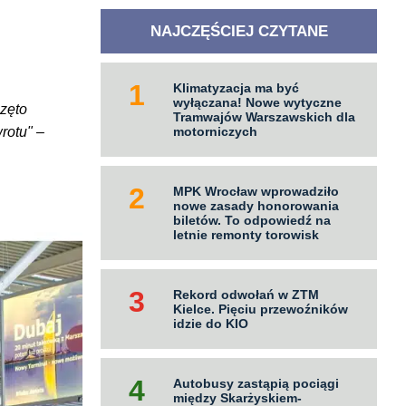
NAJCZĘŚCIEJ CZYTANE
Klimatyzacja ma być
wyłączana! Nowe wytyczne
zęto
Tramwajów Warszawskich dla
rotu" –
motorniczych
MPK Wrocław wprowadziło
nowe zasady honorowania
biletów. To odpowiedź na
letnie remonty torowisk
Rekord odwołań w ZTM
Kielce. Pięciu przewoźników
idzie do KIO
Autobusy zastąpią pociągi
między Skarżyskiem-