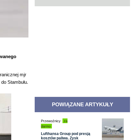
kiwanego
ranicznej mjr
 do Stambułu.
POWIĄZANE ARTYKUŁY
Przewoźnicy
za
darmo
Lufthansa Group pod presją
kosztów paliwa. Zysk