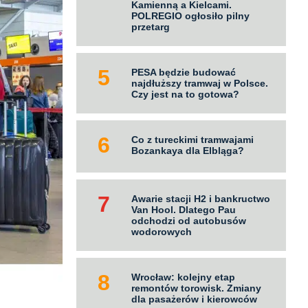
Kamienną a Kielcami.
POLREGIO ogłosiło pilny
przetarg
PESA będzie budować
najdłuższy tramwaj w Polsce.
Czy jest na to gotowa?
Co z tureckimi tramwajami
Bozankaya dla Elbląga?
Awarie stacji H2 i bankructwo
Van Hool. Dlatego Pau
odchodzi od autobusów
wodorowych
Wrocław: kolejny etap
remontów torowisk. Zmiany
dla pasażerów i kierowców