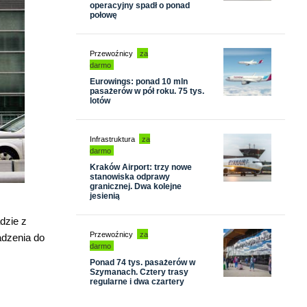
operacyjny spadł o ponad
połowę
Przewoźnicy
za
darmo
Eurowings: ponad 10 mln
pasażerów w pół roku. 75 tys.
lotów
Infrastruktura
za
darmo
Kraków Airport: trzy nowe
stanowiska odprawy
granicznej. Dwa kolejne
jesienią
dzie z
Przewoźnicy
za
adzenia do
darmo
Ponad 74 tys. pasażerów w
Szymanach. Cztery trasy
regularne i dwa czartery