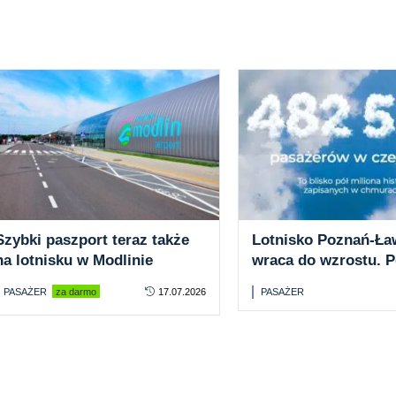
Szybki paszport teraz także
Lotnisko Poznań-Ła
na lotnisku w Modlinie
wraca do wzrostu. 
tys. pasażerów w c
PASAŻER
za darmo
17.07.2026
PASAŻER