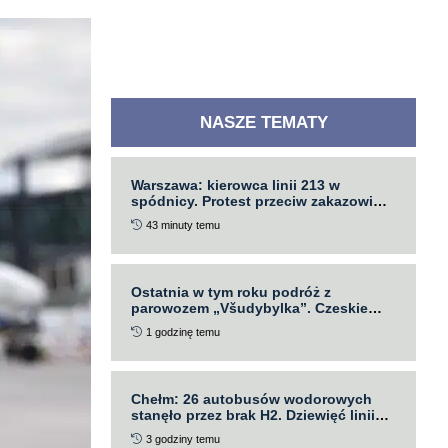
NASZE TEMATY
Warszawa: kierowca linii 213 w
spódnicy. Protest przeciw zakazowi
krótkich spodni
43 minuty temu
Ostatnia w tym roku podróż z
parowozem „Všudybylka”. Czeskie
Koleje zapraszają na finał cyklu
1 godzinę temu
„Jihočeské léto s párou”
Chełm: 26 autobusów wodorowych
stanęło przez brak H2. Dziewięć linii
zawieszonych
3 godziny temu