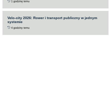
1 godzinę temu
Velo-city 2026: Rower i transport publiczny w jednym
systemie
4 godziny temu