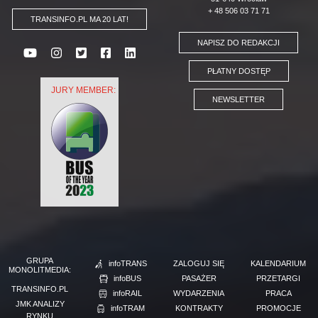
+ 48 506 03 71 71
TRANSINFO.PL MA 20 LAT!
NAPISZ DO REDAKCJI
PŁATNY DOSTĘP
JURY MEMBER:
NEWSLETTER
GRUPA
infoTRANS
ZALOGUJ SIĘ
KALENDARIUM
MONOLITMEDIA:
infoBUS
PASAŻER
PRZETARGI
TRANSINFO.PL
infoRAIL
WYDARZENIA
PRACA
JMK ANALIZY
infoTRAM
KONTRAKTY
PROMOCJE
RYNKU