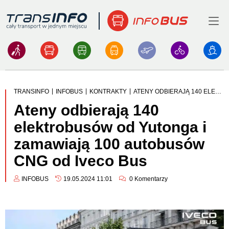
Menu
Logo
|
|
|
TRANSINFO
INFOBUS
KONTRAKTY
ATENY ODBIERAJĄ 140 ELEKTROBUSÓW OD YUTONGA I ZAMAWIAJĄ 100 AUTOBUSÓW CNG OD IVECO BUS
Ateny odbierają 140
elektrobusów od Yutonga i
zamawiają 100 autobusów
CNG od Iveco Bus
INFOBUS
19.05.2024 11:01
0
Komentarzy