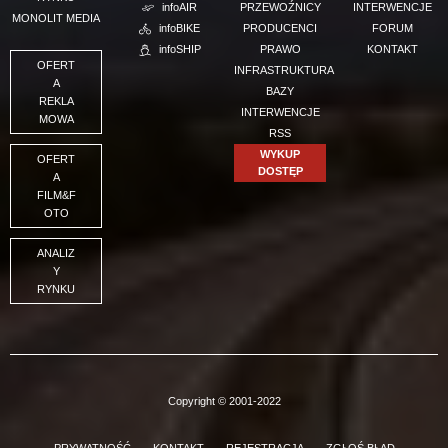
infoAIR
PRZEWOŹNICY
INTERWENCJE
MONOLIT MEDIA
infoBIKE
PRODUCENCI
FORUM
infoSHIP
PRAWO
KONTAKT
OFERT
INFRASTRUKTURA
A
BAZY
REKLA
INTERWENCJE
MOWA
RSS
WYKUP
OFERT
DOSTĘP
A
FILM&F
OTO
ANALIZ
Y
RYNKU
Copyright © 2001-2022