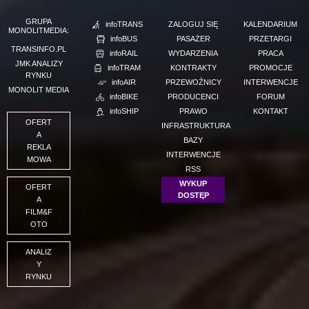
GRUPA
infoTRANS
ZALOGUJ SIĘ
KALENDARIUM
MONOLITMEDIA:
infoBUS
PASAŻER
PRZETARGI
TRANSINFO.PL
infoRAIL
WYDARZENIA
PRACA
JMK ANALIZY
infoTRAM
KONTRAKTY
PROMOCJE
RYNKU
infoAIR
PRZEWOŹNICY
INTERWENCJE
MONOLIT MEDIA
infoBIKE
PRODUCENCI
FORUM
infoSHIP
PRAWO
KONTAKT
OFERT
INFRASTRUKTURA
A
BAZY
REKLA
INTERWENCJE
MOWA
RSS
WYKUP
OFERT
DOSTĘP
A
FILM&F
OTO
ANALIZ
Y
RYNKU