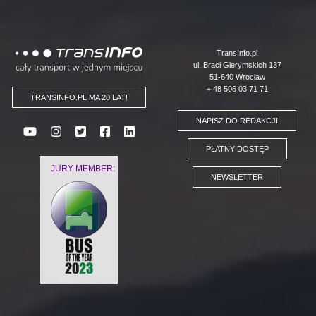
Logo
TransInfo.pl
ul. Braci Gierymskich 137
51-640 Wrocław
+ 48 506 03 71 71
TRANSINFO.PL MA 20 LAT!
NAPISZ DO REDAKCJI
PŁATNY DOSTĘP
JURY MEMBER:
NEWSLETTER