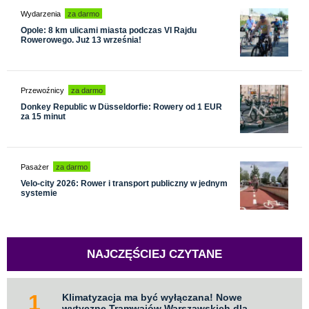
Wydarzenia
za darmo
Opole: 8 km ulicami miasta podczas VI Rajdu
Rowerowego. Już 13 września!
Przewoźnicy
za darmo
Donkey Republic w Düsseldorfie: Rowery od 1 EUR
za 15 minut
Pasażer
za darmo
Velo-city 2026: Rower i transport publiczny w jednym
systemie
NAJCZĘŚCIEJ CZYTANE
Klimatyzacja ma być wyłączana! Nowe
wytyczne Tramwajów Warszawskich dla