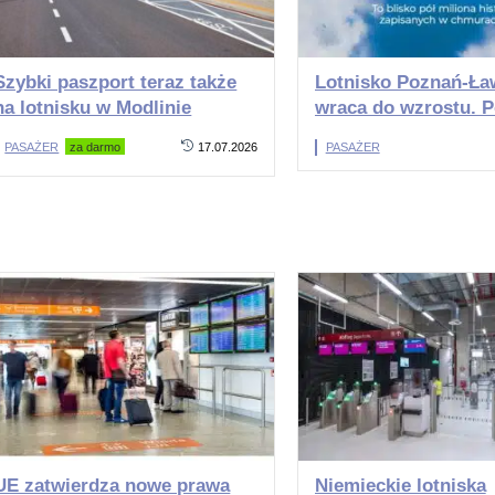
Szybki paszport teraz także
Lotnisko Poznań-Ła
na lotnisku w Modlinie
wraca do wzrostu. 
tys. pasażerów w c
PASAŻER
za darmo
17.07.2026
PASAŻER
UE zatwierdza nowe prawa
Niemieckie lotniska