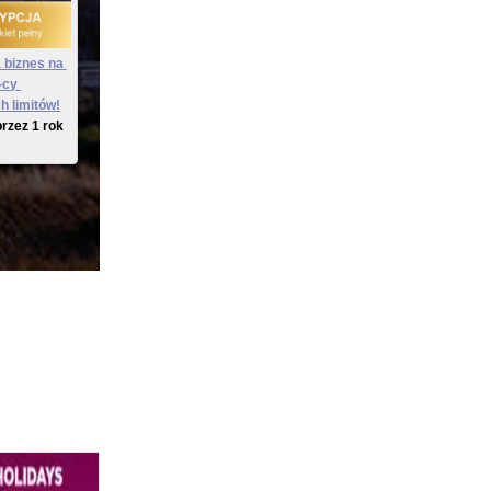
 biznes na 
-cy 
h limitów!
przez 1 rok