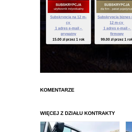
Subskrypcja na 12 m-
Subskrypcja biznes 
cy 
12 m-cy 
 1 adres e-mail – 
 1 adres e-mail – 
prywatny
firmowy
15.00
zł
przez 1 rok
99.00
zł
przez 1 ro
KOMENTARZE
WIĘCEJ Z DZIAŁU KONTRAKTY