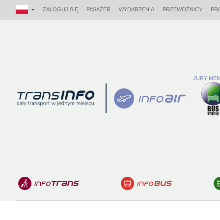
ZALOGUJ SIĘ
PASAŻER
WYDARZENIA
PRZEWOŹNICY
PR
JURY MEM
Logo