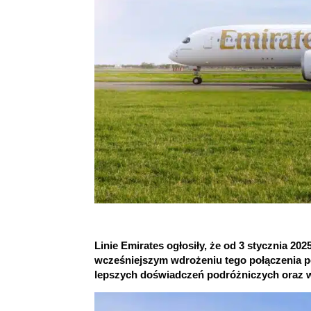
Emirates wprowadza trasę do Edynburga i k
Linie Emirates ogłosiły, że od 3 stycznia 2
wcześniejszym wdrożeniu tego połączenia p
lepszych doświadczeń podróżniczych oraz w