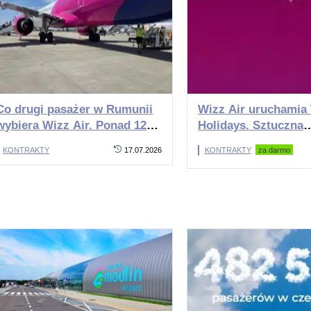
Co drugi pasażer w Rumunii
Wizz Air uruchamia
wybiera Wizz Air. Ponad 120
Holidays. Sztuczna
mln pasażerów i 41
inteligencja połączy 
KONTRAKTY
17.07.2026
KONTRAKTY
za darmo
samolotów
hotele i transfery