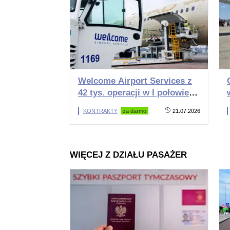
Welcome Airport Services z
42 tys. operacji w I połowie
2026 roku
KONTRAKTY
za darmo
21.07.2026
WIĘCEJ Z DZIAŁU PASAŻER