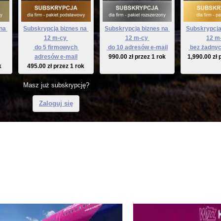
na 
Subskrypcja biznes na 
Subskrypcja biznes na 
Subskrypcja
12 m-cy 
12 m-cy 
12 m
 do 5 firmowych 
 do 10 adresów e-mail
 bez żadnyc
adresów e-mail
990.00
zł
przez 1 rok
1,990.00
zł
k
495.00
zł
przez 1 rok
Masz już subskrypcję?
Zaloguj się