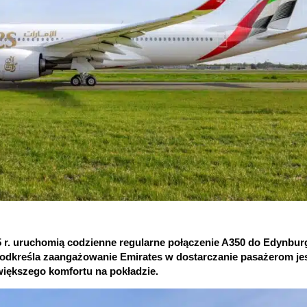
olejnych destynacji z A350 fot. Emirates
025 r. uruchomią codzienne regularne połączenie A350 do Edynbur
odkreśla zaangażowanie Emirates w dostarczanie pasażerom je
iększego komfortu na pokładzie.