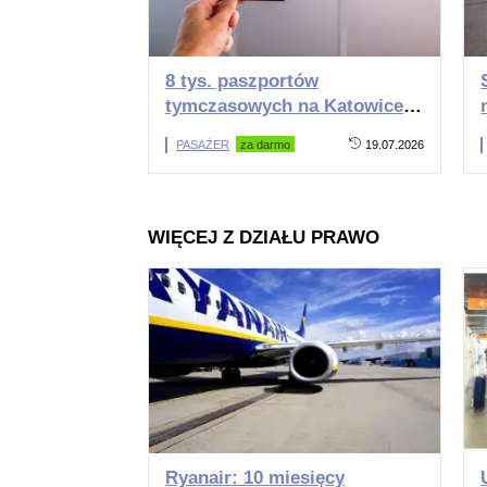
8 tys. paszportów
tymczasowych na Katowice
Airport. Punkt działa od
PASAŻER
za darmo
19.07.2026
dwóch lat
WIĘCEJ Z DZIAŁU PRAWO
Ryanair: 10 miesięcy