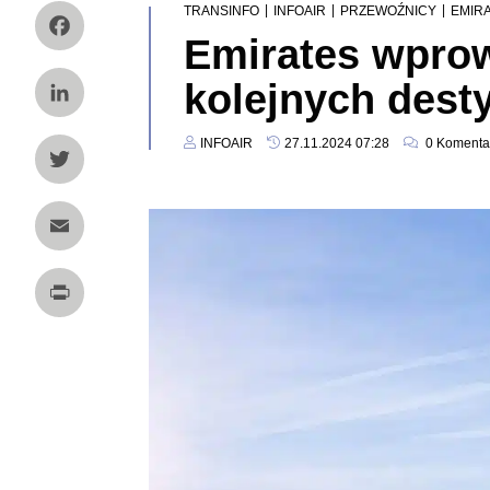
|
|
|
TRANSINFO
INFOAIR
PRZEWOŹNICY
EMIR
Emirates wprow
Facebook
kolejnych desty
LinkedIn
INFOAIR
27.11.2024 07:28
0
Komenta
Twitter
Email
Print