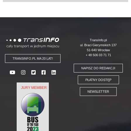
Logo
TransInfo.pl
ul. Braci Gierymskich 137
51-640 Wrocław
+ 48 506 03 71 71
TRANSINFO.PL MA 20 LAT!
NAPISZ DO REDAKCJI
PŁATNY DOSTĘP
JURY MEMBER:
NEWSLETTER