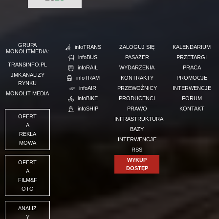
GRUPA
infoTRANS
ZALOGUJ SIĘ
KALENDARIUM
MONOLITMEDIA:
infoBUS
PASAŻER
PRZETARGI
TRANSINFO.PL
infoRAIL
WYDARZENIA
PRACA
JMK ANALIZY
infoTRAM
KONTRAKTY
PROMOCJE
RYNKU
infoAIR
PRZEWOŹNICY
INTERWENCJE
MONOLIT MEDIA
infoBIKE
PRODUCENCI
FORUM
infoSHIP
PRAWO
KONTAKT
OFERT
INFRASTRUKTURA
A
BAZY
REKLA
INTERWENCJE
MOWA
RSS
WYKUP
OFERT
DOSTĘP
A
FILM&F
OTO
ANALIZ
Y