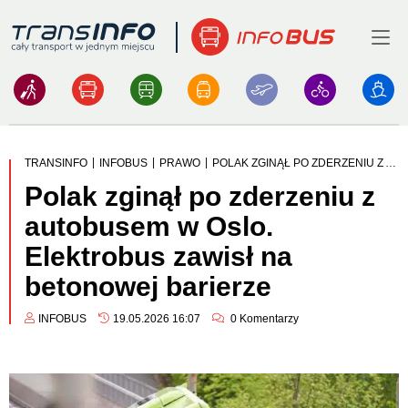
Menu
Logo
|
|
|
TRANSINFO
INFOBUS
PRAWO
POLAK ZGINĄŁ PO ZDERZENIU Z AUTOBUSEM W OSLO. ELEKTROBUS ZAWISŁ NA BETONOWEJ BARIERZE
Polak zginął po zderzeniu z
autobusem w Oslo.
Elektrobus zawisł na
betonowej barierze
INFOBUS
19.05.2026 16:07
0
Komentarzy