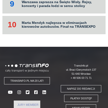
Warszawa zaprasza na Święto Wisły. Rejsy,
koncerty i parada łodzi w sercu stolicy
Marta Mendyk najlepsza w eliminacjach
kierowców autobusów. Finał na TRANSEXPO
Logo
TransInfo.pl
ul. Braci Gierymskich 137
51-640 Wrocław
+ 48 506 03 71 71
TRANSINFO.PL MA 20 LAT!
NAPISZ DO REDAKCJI
PŁATNY DOSTĘP
JURY MEMBER:
NEWSLETTER