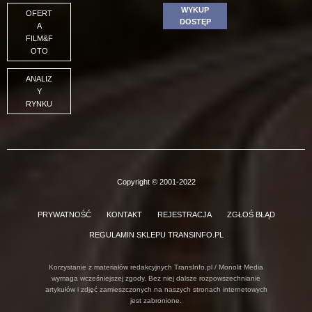
WYKUP
OFERT
DOSTĘP
A
FILM&F
OTO
ANALIZ
Y
RYNKU
Copyright © 2001-2022
PRYWATNOŚĆ
KONTAKT
REJESTRACJA
ZGŁOŚ BŁĄD
REGULAMIN SKLEPU TRANSINFO.PL
Korzystanie z materiałów redakcyjnych TransInfo.pl / Monolit Media
wymaga wcześniejszej zgody. Bez niej dalsze rozpowszechnianie
artykułów i zdjęć zamieszczonych na naszych stronach internetowych
jest zabronione.