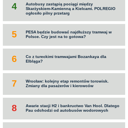
Autobusy zastąpią pociągi między
Skarżyskiem-Kamienną a Kielcami. POLREGIO
ogłosiło pilny przetarg
PESA będzie budować najdłuższy tramwaj w
Polsce. Czy jest na to gotowa?
Co z tureckimi tramwajami Bozankaya dla
Elbląga?
Wrocław: kolejny etap remontów torowisk.
Zmiany dla pasażerów i kierowców
Awarie stacji H2 i bankructwo Van Hool. Dlatego
Pau odchodzi od autobusów wodorowych