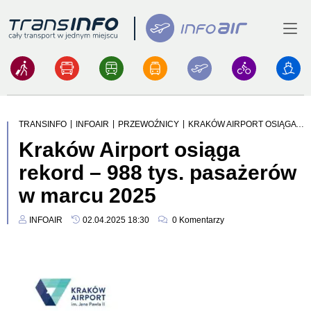
Menu
Logo
|
|
|
TRANSINFO
INFOAIR
PRZEWOŹNICY
KRAKÓW AIRPORT OSIĄGA REKORD – 988 TYS. PASAŻERÓW W MARCU 2025
Kraków Airport osiąga
rekord – 988 tys. pasażerów
w marcu 2025
INFOAIR
02.04.2025 18:30
0
Komentarzy