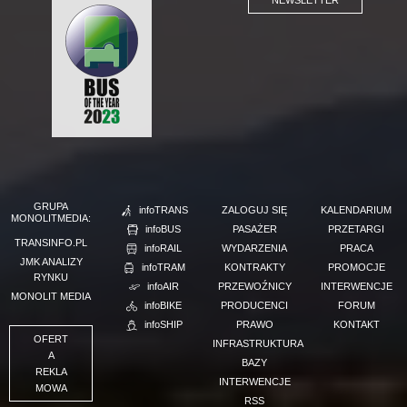
GRUPA
infoTRANS
ZALOGUJ SIĘ
KALENDARIUM
MONOLITMEDIA:
infoBUS
PASAŻER
PRZETARGI
TRANSINFO.PL
infoRAIL
WYDARZENIA
PRACA
JMK ANALIZY
infoTRAM
KONTRAKTY
PROMOCJE
RYNKU
infoAIR
PRZEWOŹNICY
INTERWENCJE
MONOLIT MEDIA
infoBIKE
PRODUCENCI
FORUM
infoSHIP
PRAWO
KONTAKT
OFERT
INFRASTRUKTURA
A
BAZY
REKLA
INTERWENCJE
MOWA
RSS