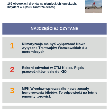
166 obserwacji dronów na niemieckich lotniskach.
Incydent w Lipsku zaostrza debatę
NAJCZĘŚCIEJ CZYTANE
Klimatyzacja ma być wyłączana! Nowe
wytyczne Tramwajów Warszawskich dla
motorniczych
Rekord odwołań w ZTM Kielce. Pięciu
przewoźników idzie do KIO
MPK Wrocław wprowadziło nowe zasady
honorowania biletów. To odpowiedź na letnie
remonty torowisk