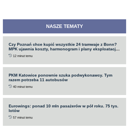
NASZE TEMATY
Czy Poznań chce kupić wszystkie 24 tramwaje z Bonn?
MPK ujawnia koszty, harmonogram i plany eksploatacji
NGT6
12 minut temu
PKM Katowice ponownie szuka podwykonawcy. Tym
razem potrzeba 11 autobusów
40 minut temu
Eurowings: ponad 10 mln pasażerów w pół roku. 75 tys.
lotów
57 minut temu