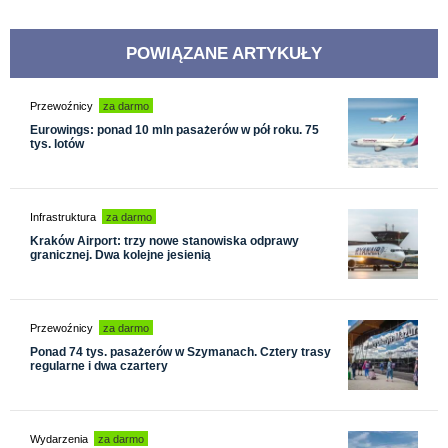
POWIĄZANE ARTYKUŁY
Przewoźnicy
za darmo
Eurowings: ponad 10 mln pasażerów w pół roku. 75
tys. lotów
Infrastruktura
za darmo
Kraków Airport: trzy nowe stanowiska odprawy
granicznej. Dwa kolejne jesienią
Przewoźnicy
za darmo
Ponad 74 tys. pasażerów w Szymanach. Cztery trasy
regularne i dwa czartery
Wydarzenia
za darmo