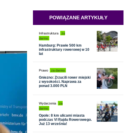
POWIĄZANE ARTYKUŁY
Infrastruktura
za
darmo
Hamburg: Prawie 500 km
infrastruktury rowerowej w 10
lat
Prawo
za darmo
Gniezno: Zrzucili rower miejski
z wysokości. Naprawa za
ponad 3.000 PLN
Wydarzenia
za
darmo
Opole: 8 km ulicami miasta
podczas VI Rajdu Rowerowego.
Już 13 września!