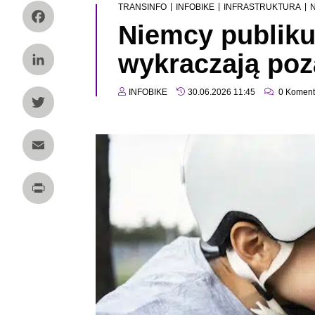
|
|
|
TRANSINFO
INFOBIKE
INFRASTRUKTURA
N
Niemcy publikuj
Facebook
wykraczają poz
LinkedIn
INFOBIKE
30.06.2026 11:45
0
Koment
Twitter
Email
Print