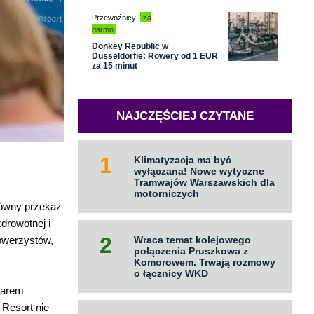
Przewoźnicy
za
darmo
Donkey Republic w
Düsseldorfie: Rowery od 1 EUR
za 15 minut
NAJCZĘŚCIEJ CZYTANE
Klimatyzacja ma być
wyłączana! Nowe wytyczne
Tramwajów Warszawskich dla
motorniczych
łówny przekaz
zdrowotnej i
rowerzystów,
Wraca temat kolejowego
połączenia Pruszkowa z
Komorowem. Trwają rozmowy
o łącznicy WKD
szarem
 Resort nie