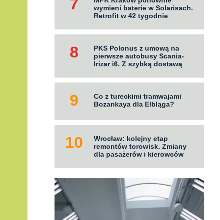
MPK Kraków ponownie
wymieni baterie w Solarisach.
Retrofit w 42 tygodnie
PKS Polonus z umową na
pierwsze autobusy Scania-
Irizar i6. Z szybką dostawą
Co z tureckimi tramwajami
Bozankaya dla Elbląga?
Wrocław: kolejny etap
remontów torowisk. Zmiany
dla pasażerów i kierowców