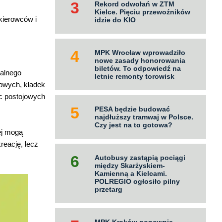
Rekord odwołań w ZTM
:
Kielce. Pięciu przewoźników
 kierowców i
idzie do KIO
MPK Wrocław wprowadziło
nowe zasady honorowania
biletów. To odpowiedź na
jalnego
letnie remonty torowisk
owych, kładek
sc postojowych
PESA będzie budować
najdłuższy tramwaj w Polsce.
Czy jest na to gotowa?
ej mogą
reację, lecz
Autobusy zastąpią pociągi
między Skarżyskiem-
Kamienną a Kielcami.
POLREGIO ogłosiło pilny
przetarg