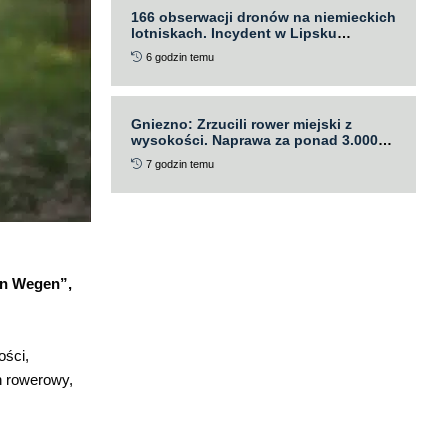
166 obserwacji dronów na niemieckich
lotniskach. Incydent w Lipsku
zaostrza debatę
6 godzin temu
Gniezno: Zrzucili rower miejski z
wysokości. Naprawa za ponad 3.000
PLN
7 godzin temu
en Wegen”,
ości,
h rowerowy,