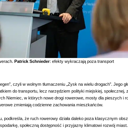
owerach.
Patrick Schnieder
: efekty wykraczają poza transport
 Wegen”, czyli w wolnym tłumaczeniu „Zysk na wielu drogach”. Jego g
atkiem do transportu, lecz narzędziem polityki miejskiej, społecznej, 
ych Niemiec, w których nowe drogi rowerowe, mosty dla pieszych i 
owerowe zmieniają codzienne zachowania mieszkańców.
ortu, podkreśla, że ruch rowerowy działa daleko poza klasycznym ob
spodarkę, społeczną dostępność i przyjazny klimatowi rozwój miast.