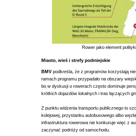
Rower jako element polity
Miasto, wieś i strefy podmiejskie
BMV
podkreśla, że z programów korzystają nie
ramach programu przypadało na obszary wiejski
bo w dyskusji o rowerach często dominuje pers
krótkich dojazdów lokalnych i tras łączących g
Z punktu widzenia transportu publicznego to sz
kolejowej, przystanku autobusowego albo węzł
infrastruktura rowerowa nie konkuruje więc z 
zaczynać podróży od samochodu.