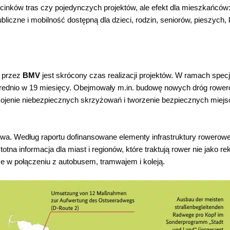
inków tras czy pojedynczych projektów, ale efekt dla mieszkańców
bliczne i mobilność dostępną dla dzieci, rodzin, seniorów, pieszych,
 przez
BMV
jest skrócony czas realizacji projektów. W ramach spec
średnio w 19 miesięcy. Obejmowały m.in. budowę nowych dróg rower
kojenie niebezpiecznych skrzyżowań i tworzenie bezpiecznych miej
twa. Według raportu dofinansowane elementy infrastruktury rowerow
na informacja dla miast i regionów, które traktują rower nie jako rek
że w połączeniu z autobusem, tramwajem i koleją.