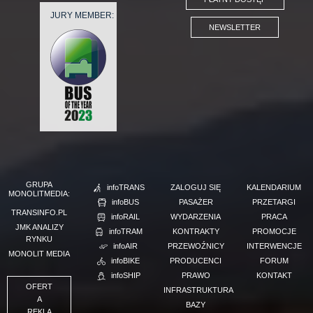
JURY MEMBER:
NEWSLETTER
GRUPA
infoTRANS
ZALOGUJ SIĘ
KALENDARIUM
MONOLITMEDIA:
infoBUS
PASAŻER
PRZETARGI
TRANSINFO.PL
infoRAIL
WYDARZENIA
PRACA
JMK ANALIZY
infoTRAM
KONTRAKTY
PROMOCJE
RYNKU
infoAIR
PRZEWOŹNICY
INTERWENCJE
MONOLIT MEDIA
infoBIKE
PRODUCENCI
FORUM
infoSHIP
PRAWO
KONTAKT
OFERT
INFRASTRUKTURA
A
BAZY
REKLA