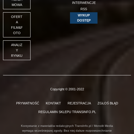
INTERWENCJE
MOWA
RSS
WYKUP
OFERT
DOSTĘP
A
FILM&F
OTO
ANALIZ
Y
RYNKU
Copyright © 2001-2022
PRYWATNOŚĆ
KONTAKT
REJESTRACJA
ZGŁOŚ BŁĄD
REGULAMIN SKLEPU TRANSINFO.PL
Korzystanie z materiałów redakcyjnych TransInfo.pl / Monolit Media
wymaga wcześniejszej zgody. Bez niej dalsze rozpowszechnianie