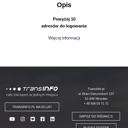
bez
Opis
żadnych
limitów!
Powyżej 10
adresów do logowania
Więcej informacji
Logo
TransInfo.pl
ul. Braci Gierymskich 137
51-640 Wrocław
+ 48 506 03 71 71
TRANSINFO.PL MA 20 LAT!
NAPISZ DO REDAKCJI
PŁATNY DOSTĘP