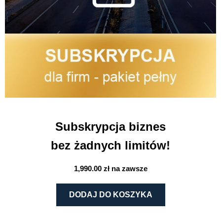
Subskrypcja biznes
bez żadnych limitów!
1,990.00
zł
na zawsze
ilość
DODAJ DO KOSZYKA
Subskrypcja
biznes