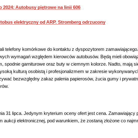
2024: Autobusy piętrowe na linii 606
utobus elektryczny od ARP. Stromberg odrzucony
li telefony komórkowe do kontaktu z dyspozytorem zamawiającego.
dowych wymagań względem kierowców autobusów. Będą mieli obowią
tem, spodnie garniturowe oraz buty w ciemnym kolorze. Nadto, mają s
wysoką kulturą osobistą i profesjonalizmem w zakresie wykonywanyc
ywać bezwzględny zakaz palenia papierosów, żucia gumy i prywa
erów.
ia 31 lipca. Jedynym kryterium oceny ofert jest cena. Zamawiający 
m aukcji elektronicznej, pod warunkiem, że zostaną złożone co najmni