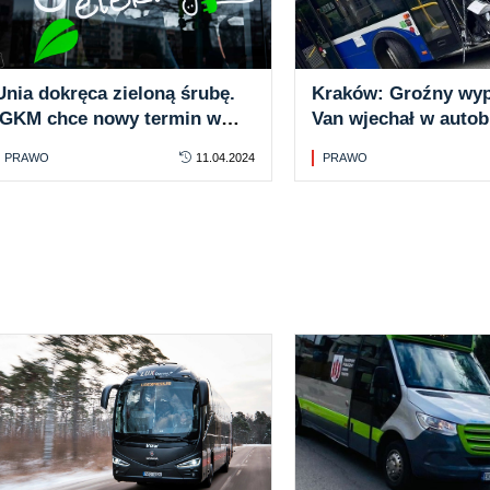
Unia dokręca zieloną śrubę.
Kraków: Groźny wyp
IGKM chce nowy termin w
Van wjechał w auto
KPO dla autobusów
miejski
PRAWO
11.04.2024
PRAWO
zeroemisyjnych