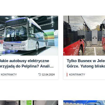
Jakie autobusy elektryczne
Tylko Busnex w Jele
przyjadą do Pelplina? Analiza
Górze. Yutong blisk
SWZ
autobusów elektryc
KONTRAKTY
12.04.2024
KONTRAKTY
flocie MZK