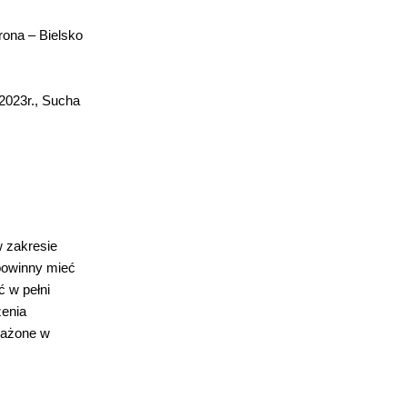
rona – Bielsko
2023r., Sucha
w zakresie
 powinny mieć
 w pełni
zenia
sażone w