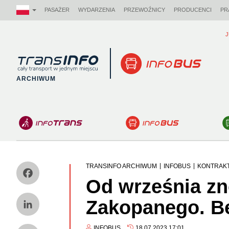
PASAŻER
WYDARZENIA
PRZEWOŹNICY
PRODUCENCI
PR
J
Logo
ARCHIWUM
|
|
TRANSINFO ARCHIWUM
INFOBUS
KONTRAK
Facebook
Od września z
Zakopanego. B
LinkedIn
INFOBUS
18.07.2023 17:01