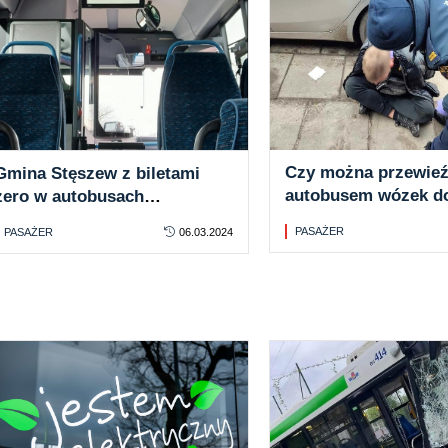
Czy można przewie
Gmina Stęszew z biletami
autobusem wózek do
zero w autobusach
Przykład z Warszaw
Wielkopolskiego Transportu
PASAŻER
PASAŻER
06.03.2024
Regionalnego