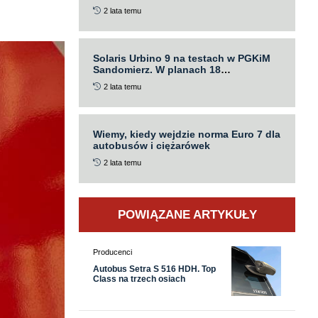
2 lata temu
Solaris Urbino 9 na testach w PGKiM
Sandomierz. W planach 18
elektrobusów
2 lata temu
Wiemy, kiedy wejdzie norma Euro 7 dla
autobusów i ciężarówek
2 lata temu
POWIĄZANE ARTYKUŁY
Producenci
Autobus Setra S 516 HDH. Top
Class na trzech osiach