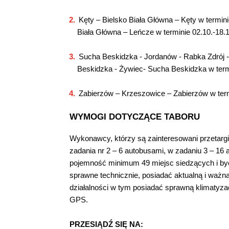
Kęty – Bielsko Biała Główna – Kęty w termin
Biała Główna – Leńcze w terminie 02.10.-18.1
Sucha Beskidzka - Jordanów - Rabka Zdrój -
Beskidzka - Żywiec- Sucha Beskidzka w termi
Zabierzów – Krzeszowice – Zabierzów w term
WYMOGI DOTYCZĄCE TABORU
Wykonawcy, którzy są zainteresowani przetarg
zadania nr 2 – 6 autobusami, w zadaniu 3 – 16
pojemność minimum 49 miejsc siedzących i być
sprawne technicznie, posiadać aktualną i waż
działalności w tym posiadać sprawną klimatyz
GPS.
PRZESIĄDŹ SIĘ NA: