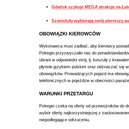
Gdańsk szykuje MEGA atrakcję na Lato 
Szamotuły wybierają swój pierwszy a
OBOWIĄZKI KIEROWCÓW
Wykonawca musi zadbać, aby kierowcy posiada
Polregio przyzwyczaiło nas do ponadstandar
ubrani w odpowiedni strój, tj. koszulę z krawa
płynnie językiem polskim oraz odznaczać się 
obowiązków. Prowadzących pojazd ma obowiąz
telefonicznych w pojeździe w obecności pasaż
WARUNKI PRZETARGU
Polregio czeka na oferty od przewoźników do dn
wybór oferty najkorzystniejszej z zastosowanie
niepodlegające odrzuceniu.