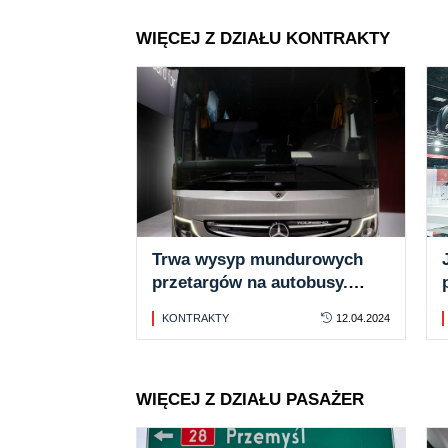
WIĘCEJ Z DZIAŁU KONTRAKTY
Trwa wysyp mundurowych
przetargów na autobusy.
Cztery autokary dla Policji w
KONTRAKTY
12.04.2024
Pile
WIĘCEJ Z DZIAŁU PASAŻER