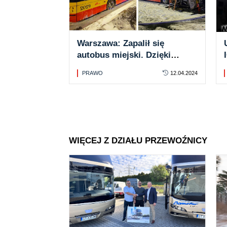
Warszawa: Zapalił się
autobus miejski. Dzięki
szybkiej reakcji kierowcy nikt
PRAWO
12.04.2024
nie został ranny
WIĘCEJ Z DZIAŁU PRZEWOŹNICY