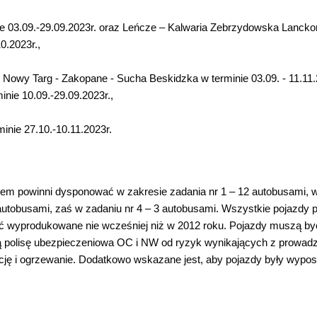
ie 03.09.-29.09.2023r. oraz Leńcze – Kalwaria Zebrzydowska Lancko
0.2023r.,
 Nowy Targ - Zakopane - Sucha Beskidzka w terminie 03.09. - 11.11.
nie 10.09.-29.09.2023r.,
inie 27.10.-10.11.2023r.
iem powinni dysponować w zakresie zadania nr 1 – 12 autobusami, 
 autobusami, zaś w zadaniu nr 4 – 3 autobusami. Wszystkie pojazdy
 wyprodukowane nie wcześniej niż w 2012 roku. Pojazdy muszą być
ną polisę ubezpieczeniowa OC i NW od ryzyk wynikających z prowad
ację i ogrzewanie. Dodatkowo wskazane jest, aby pojazdy były wypo