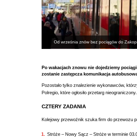
Od września znów bez pociągów do Zakop
Po wakacjach znowu nie dojedziemy pociąg
zostanie zastępcza komunikacja autobusowa
Pozostało tylko znalezienie wykonawców, którz
Polregio, które ogłosiło przetarg nieograniczony.
CZTERY ZADANIA
Kolejowy przewoźnik szuka firm do przewozu p
Stróże – Nowy Sącz – Stróże w terminie 03.0