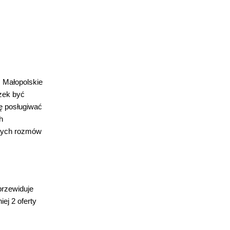
 Małopolskie
zek być
ię posługiwać
h
tnych rozmów
przewiduje
ej 2 oferty