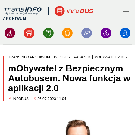
Logo
Menu
ARCHIWUM
|
|
|
TRANSINFO ARCHIWUM
INFOBUS
PASAŻER
MOBYWATEL Z BEZPIECZNYM AUTOBUSEM. NOWA FUNKCJA W APLIKACJI 2.0
mObywatel z Bezpiecznym
Autobusem. Nowa funkcja w
aplikacji 2.0
INFOBUS
26.07.2023 11:04