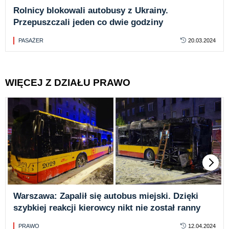
Rolnicy blokowali autobusy z Ukrainy.
Przepuszczali jeden co dwie godziny
PASAŻER
20.03.2024
WIĘCEJ Z DZIAŁU PRAWO
Warszawa: Zapalił się autobus miejski. Dzięki
szybkiej reakcji kierowcy nikt nie został ranny
PRAWO
12.04.2024