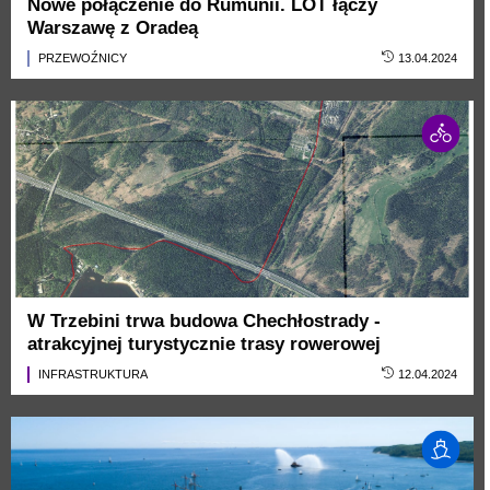
Nowe połączenie do Rumunii. LOT łączy
Warszawę z Oradeą
PRZEWOŹNICY
13.04.2024
W Trzebini trwa budowa Chechłostrady -
atrakcyjnej turystycznie trasy rowerowej
INFRASTRUKTURA
12.04.2024