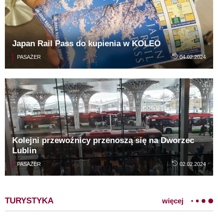
Japan Rail Pass do kupienia w KOLEO
PASAŻER
04.02.2024
Kolejni przewoźnicy przenoszą się na Dworzec
Lublin
PASAŻER
02.02.2024
TURYSTYKA
więcej