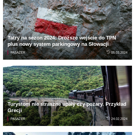
Tatry na sezon 2024: Droższe wejście do TPN
plus nowy system parkingowy na Słowacji
PASAŻER
05.03.2024
Turystom nie straszne upały czy pożary. Przykład
Grecji
PASAŻER
24.02.2024