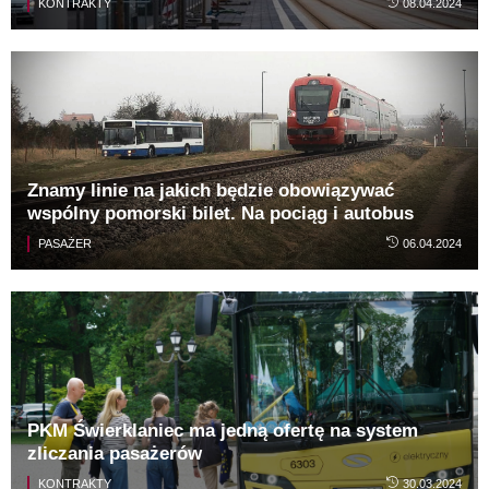
KONTRAKTY
08.04.2024
Znamy linie na jakich będzie obowiązywać
wspólny pomorski bilet. Na pociąg i autobus
PASAŻER
06.04.2024
PKM Świerklaniec ma jedną ofertę na system
zliczania pasażerów
KONTRAKTY
30.03.2024