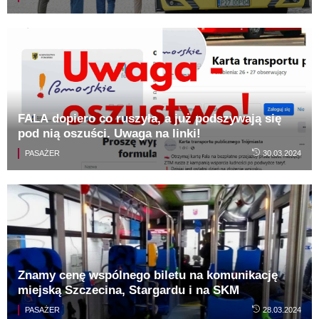
FALA dopiero co ruszyła, a już podszywają się
pod nią oszuści. Uwaga na linki!
PASAŻER
30.03.2024
Znamy cenę wspólnego biletu na komunikację
miejską Szczecina, Stargardu i na SKM
PASAŻER
28.03.2024