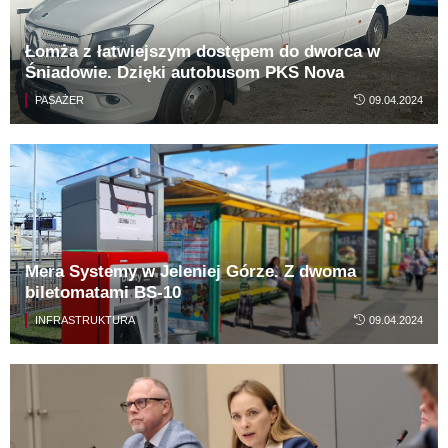
Łomża z łatwiejszym dostępem do dworca w
Śniadowie. Dzięki autobusom PKS Nova
PASAŻER
09.04.2024
Mera Systemy w Jeleniej Górze. Z dwoma
biletomatami BS-10
INFRASTRUKTURA
09.04.2024