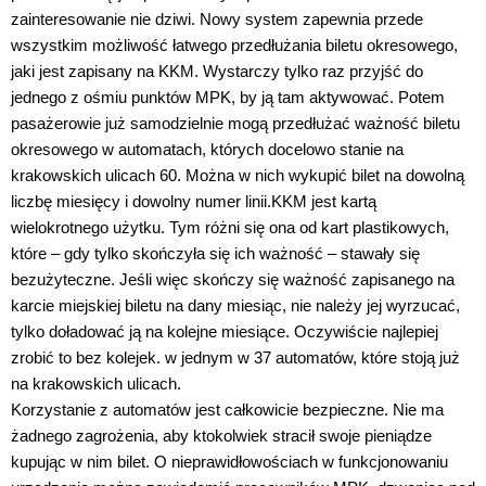
zainteresowanie nie dziwi. Nowy system zapewnia przede
wszystkim możliwość łatwego przedłużania biletu okresowego,
jaki jest zapisany na KKM. Wystarczy tylko raz przyjść do
jednego z ośmiu punktów MPK, by ją tam aktywować. Potem
pasażerowie już samodzielnie mogą przedłużać ważność biletu
okresowego w automatach, których docelowo stanie na
krakowskich ulicach 60. Można w nich wykupić bilet na dowolną
liczbę miesięcy i dowolny numer linii.KKM jest kartą
wielokrotnego użytku. Tym różni się ona od kart plastikowych,
które – gdy tylko skończyła się ich ważność – stawały się
bezużyteczne. Jeśli więc skończy się ważność zapisanego na
karcie miejskiej biletu na dany miesiąc, nie należy jej wyrzucać,
tylko doładować ją na kolejne miesiące. Oczywiście najlepiej
zrobić to bez kolejek. w jednym w 37 automatów, które stoją już
na krakowskich ulicach.
Korzystanie z automatów jest całkowicie bezpieczne. Nie ma
żadnego zagrożenia, aby ktokolwiek stracił swoje pieniądze
kupując w nim bilet. O nieprawidłowościach w funkcjonowaniu