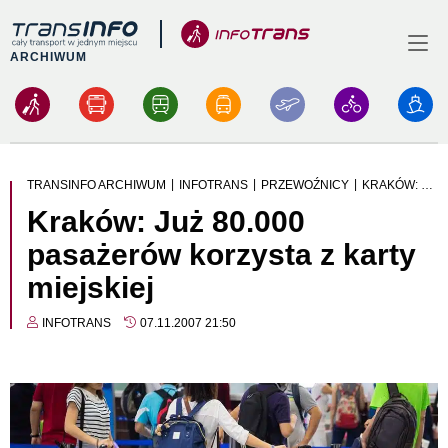
Logo
Menu
ARCHIWUM
|
|
|
TRANSINFO ARCHIWUM
INFOTRANS
PRZEWOŹNICY
KRAKÓW: JUŻ 80.000 PASAŻERÓW KORZYSTA Z KARTY MIEJSKIEJ
Kraków: Już 80.000
pasażerów korzysta z karty
miejskiej
INFOTRANS
07.11.2007 21:50