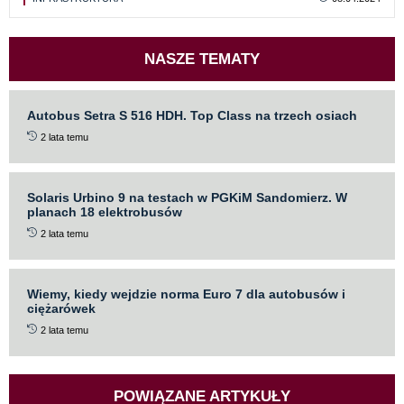
NASZE TEMATY
Autobus Setra S 516 HDH. Top Class na trzech osiach
2 lata temu
Solaris Urbino 9 na testach w PGKiM Sandomierz. W
planach 18 elektrobusów
2 lata temu
Wiemy, kiedy wejdzie norma Euro 7 dla autobusów i
ciężarówek
2 lata temu
POWIĄZANE ARTYKUŁY