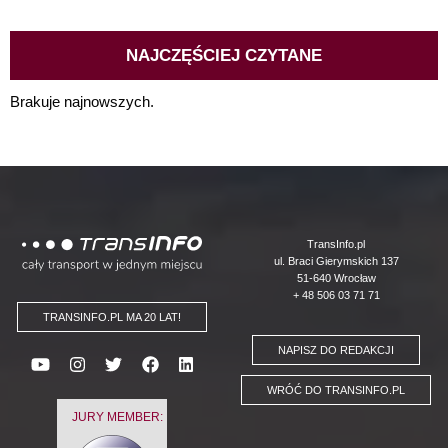
NAJCZĘŚCIEJ CZYTANE
Brakuje najnowszych.
Logo
TransInfo.pl
ul. Braci Gierymskich 137
51-640 Wrocław
+ 48 506 03 71 71
TRANSINFO.PL MA 20 LAT!
NAPISZ DO REDAKCJI
WRÓĆ DO TRANSINFO.PL
JURY MEMBER: