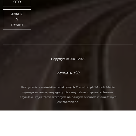
OTO
ANALIZ
Y
RYNKU
Copyright © 2001-2022
PRYWATNOŚĆ
Korzystanie z materiałów redakcyjnych TransInfo.pl / Monolit Media
wymaga wcześniejszej zgody. Bez niej dalsze rozpowszechnianie
artykułów i zdjęć zamieszczonych na naszych stronach internetowych
jest zabronione.