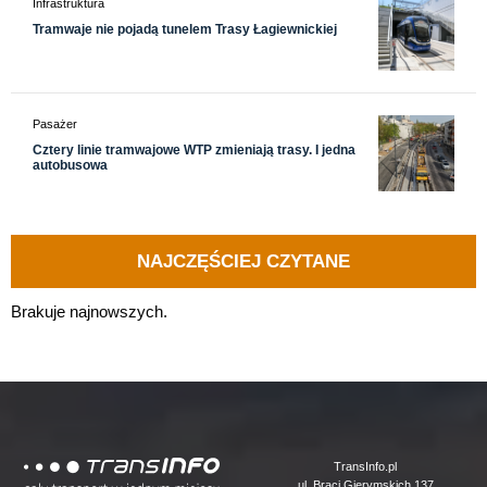
Infrastruktura
Tramwaje nie pojadą tunelem Trasy Łagiewnickiej
Pasażer
Cztery linie tramwajowe WTP zmieniają trasy. I jedna
autobusowa
NAJCZĘŚCIEJ CZYTANE
Brakuje najnowszych.
Logo
TransInfo.pl
ul. Braci Gierymskich 137