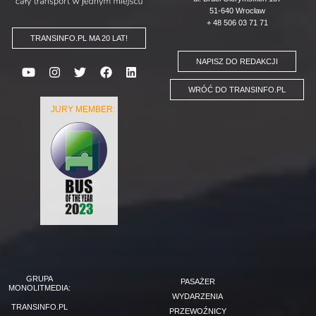
51-640 Wrocław
+ 48 506 03 71 71
TRANSINFO.PL MA 20 LAT!
NAPISZ DO REDAKCJI
WRÓĆ DO TRANSINFO.PL
JURY MEMBER:
GRUPA
PASAŻER
MONOLITMEDIA:
WYDARZENIA
TRANSINFO.PL
PRZEWOŹNICY