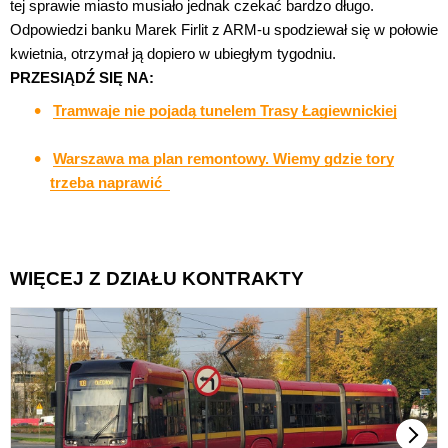
tej sprawie miasto musiało jednak czekać bardzo długo.
Odpowiedzi banku Marek Firlit z ARM-u spodziewał się w połowie
kwietnia, otrzymał ją dopiero w ubiegłym tygodniu.
PRZESIĄDŹ SIĘ NA:
Tramwaje nie pojadą tunelem Trasy Łagiewnickiej
Warszawa ma plan remontowy. Wiemy gdzie tory
trzeba naprawić
WIĘCEJ Z DZIAŁU KONTRAKTY