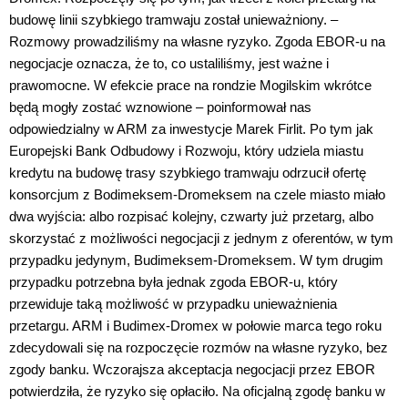
budowę linii szybkiego tramwaju został unieważniony. –
Rozmowy prowadziliśmy na własne ryzyko. Zgoda EBOR-u na
negocjacje oznacza, że to, co ustaliliśmy, jest ważne i
prawomocne. W efekcie prace na rondzie Mogilskim wkrótce
będą mogły zostać wznowione – poinformował nas
odpowiedzialny w ARM za inwestycje Marek Firlit. Po tym jak
Europejski Bank Odbudowy i Rozwoju, który udziela miastu
kredytu na budowę trasy szybkiego tramwaju odrzucił ofertę
konsorcjum z Bodimeksem-Dromeksem na czele miasto miało
dwa wyjścia: albo rozpisać kolejny, czwarty już przetarg, albo
skorzystać z możliwości negocjacji z jednym z oferentów, w tym
przypadku jedynym, Budimeksem-Dromeksem. W tym drugim
przypadku potrzebna była jednak zgoda EBOR-u, który
przewiduje taką możliwość w przypadku unieważnienia
przetargu. ARM i Budimex-Dromex w połowie marca tego roku
zdecydowali się na rozpoczęcie rozmów na własne ryzyko, bez
zgody banku. Wczorajsza akceptacja negocjacji przez EBOR
potwierdziła, że ryzyko się opłaciło. Na oficjalną zgodę banku w