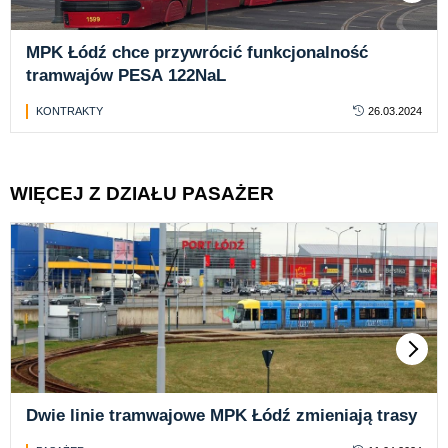
MPK Łódź chce przywrócić funkcjonalność
tramwajów PESA 122NaL
KONTRAKTY
26.03.2024
WIĘCEJ Z DZIAŁU PASAŻER
Dwie linie tramwajowe MPK Łódź zmieniają trasy