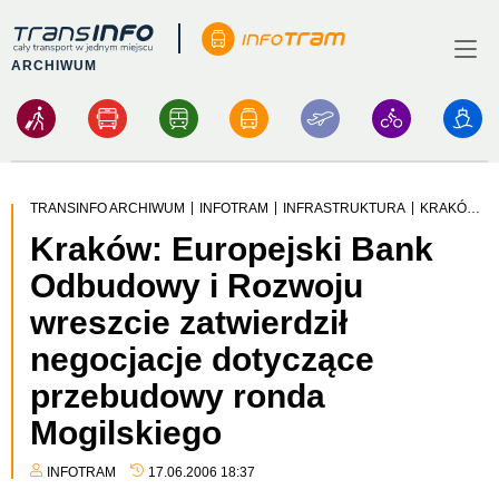
Logo
Menu
ARCHIWUM
|
|
|
TRANSINFO ARCHIWUM
INFOTRAM
INFRASTRUKTURA
KRAKÓW: EUROPEJSKI BANK ODBUDOWY I ROZWOJU WRESZCIE ZATWIERDZIŁ NEGOCJACJE DOTYCZĄCE PRZEBUDOWY RONDA MOGILSKIEGO
Kraków: Europejski Bank
Odbudowy i Rozwoju
wreszcie zatwierdził
negocjacje dotyczące
przebudowy ronda
Mogilskiego
INFOTRAM
17.06.2006 18:37