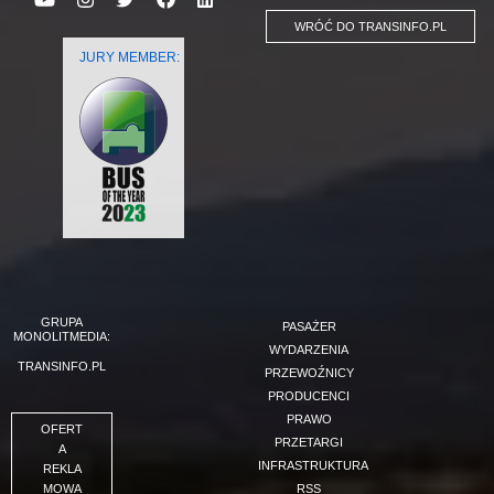
WRÓĆ DO TRANSINFO.PL
JURY MEMBER:
GRUPA
PASAŻER
MONOLITMEDIA:
WYDARZENIA
TRANSINFO.PL
PRZEWOŹNICY
PRODUCENCI
PRAWO
OFERT
PRZETARGI
A
INFRASTRUKTURA
REKLA
MOWA
RSS