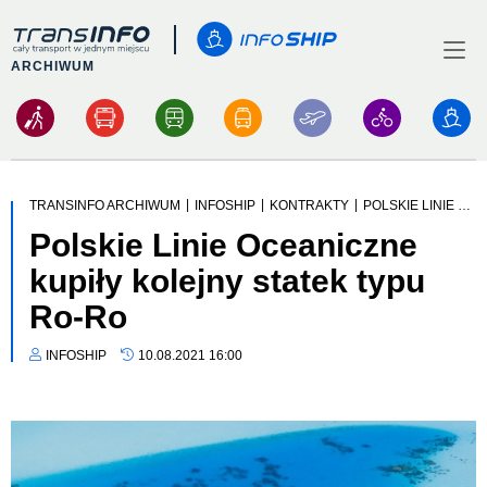
Logo
Menu
ARCHIWUM
|
|
|
TRANSINFO ARCHIWUM
INFOSHIP
KONTRAKTY
POLSKIE LINIE OCEANICZNE KUPIŁY KOLEJNY STATEK TYPU RO-RO
Polskie Linie Oceaniczne
kupiły kolejny statek typu
Ro-Ro
INFOSHIP
10.08.2021 16:00