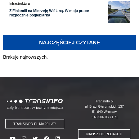
Infrastruktura
Z Finlandii na Mierzeję Wiślaną. W maju prace
rozpocznie pogłębiarka
NAJCZĘŚCIEJ CZYTANE
Brakuje najnowszych.
Logo
TransInfo.pl
ul. Braci Gierymskich 137
51-640 Wrocław
+ 48 506 03 71 71
TRANSINFO.PL MA 20 LAT!
NAPISZ DO REDAKCJI