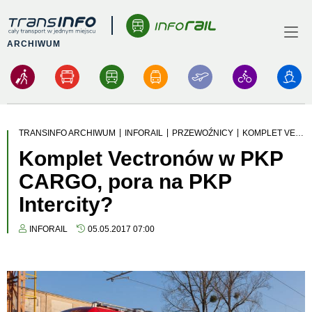
Logo
Menu
ARCHIWUM
|
|
|
TRANSINFO ARCHIWUM
INFORAIL
PRZEWOŹNICY
KOMPLET VECTRONÓW W PKP CARGO, PORA NA PKP INTERCITY?
Komplet Vectronów w PKP
CARGO, pora na PKP
Intercity?
INFORAIL
05.05.2017 07:00