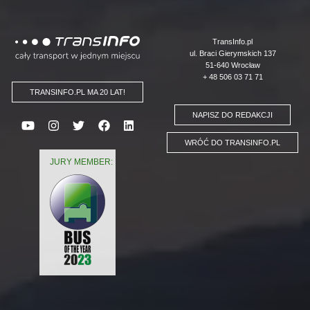
Logo
TransInfo.pl
ul. Braci Gierymskich 137
51-640 Wrocław
+ 48 506 03 71 71
TRANSINFO.PL MA 20 LAT!
NAPISZ DO REDAKCJI
WRÓĆ DO TRANSINFO.PL
JURY MEMBER: