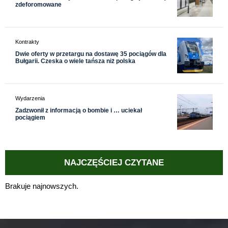
zdeforomowane
Kontrakty
Dwie oferty w przetargu na dostawę 35 pociągów dla
Bułgarii. Czeska o wiele tańsza niż polska
Wydarzenia
Zadzwonił z informacją o bombie i … uciekał
pociągiem
NAJCZĘŚCIEJ CZYTANE
Brakuje najnowszych.