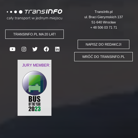
Logo
TransInfo.pl
ul. Braci Gierymskich 137
51-640 Wrocław
+ 48 506 03 71 71
TRANSINFO.PL MA 20 LAT!
NAPISZ DO REDAKCJI
WRÓĆ DO TRANSINFO.PL
JURY MEMBER: