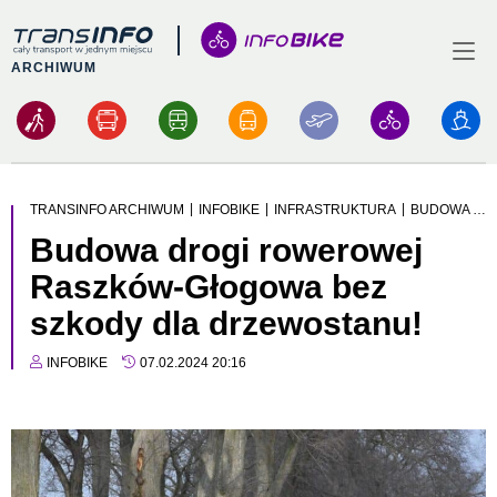
Logo
Menu
ARCHIWUM
|
|
|
TRANSINFO ARCHIWUM
INFOBIKE
INFRASTRUKTURA
BUDOWA DROGI ROWEROWEJ RASZKÓW-GŁOGOWA BEZ SZKODY DLA DRZEWOSTANU!
Budowa drogi rowerowej
Raszków-Głogowa bez
szkody dla drzewostanu!
INFOBIKE
07.02.2024 20:16