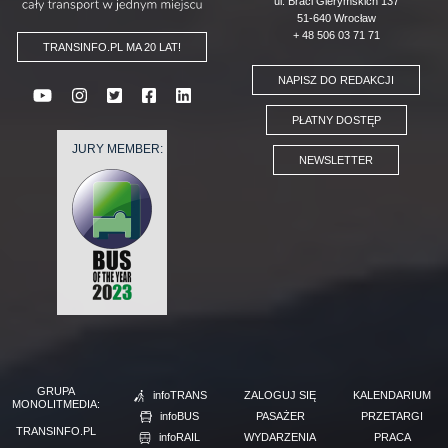
ul. Braci Gierymskich 137
51-640 Wrocław
+ 48 506 03 71 71
TRANSINFO.PL MA 20 LAT!
NAPISZ DO REDAKCJI
PŁATNY DOSTĘP
JURY MEMBER:
NEWSLETTER
GRUPA
infoTRANS
ZALOGUJ SIĘ
KALENDARIUM
MONOLITMEDIA:
infoBUS
PASAŻER
PRZETARGI
TRANSINFO.PL
infoRAIL
WYDARZENIA
PRACA