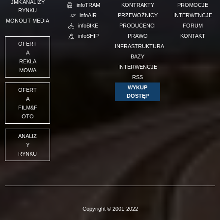
JMK ANALIZY
infoTRAM
KONTRAKTY
PROMOCJE
RYNKU
infoAIR
PRZEWOŹNICY
INTERWENCJE
MONOLIT MEDIA
infoBIKE
PRODUCENCI
FORUM
infoSHIP
PRAWO
KONTAKT
OFERT
INFRASTRUKTURA
A
BAZY
REKLA
INTERWENCJE
MOWA
RSS
WYKUP
OFERT
DOSTĘP
A
FILM&F
OTO
ANALIZ
Y
RYNKU
Copyright © 2001-2022