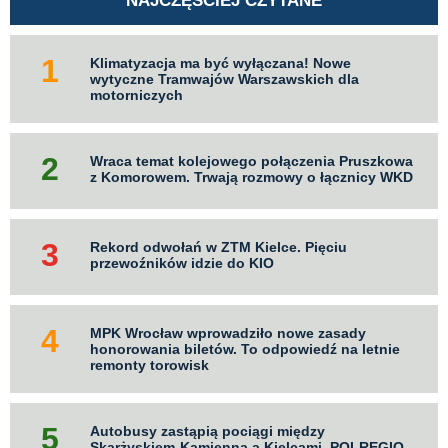
NAJCZĘŚCIEJ CZYTANE
Klimatyzacja ma być wyłączana! Nowe
wytyczne Tramwajów Warszawskich dla
motorniczych
Wraca temat kolejowego połączenia Pruszkowa
z Komorowem. Trwają rozmowy o łącznicy WKD
Rekord odwołań w ZTM Kielce. Pięciu
przewoźników idzie do KIO
MPK Wrocław wprowadziło nowe zasady
honorowania biletów. To odpowiedź na letnie
remonty torowisk
Autobusy zastąpią pociągi między
Skarżyskiem-Kamienną a Kielcami. POLREGIO