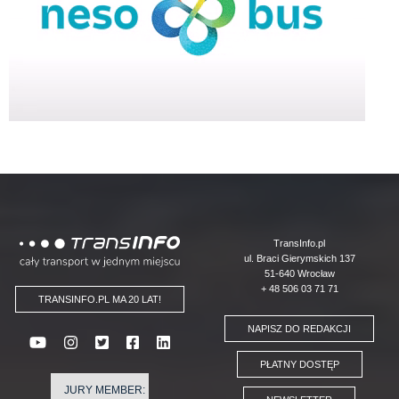
Logo
TransInfo.pl
ul. Braci Gierymskich 137
51-640 Wrocław
+ 48 506 03 71 71
TRANSINFO.PL MA 20 LAT!
NAPISZ DO REDAKCJI
PŁATNY DOSTĘP
JURY MEMBER: