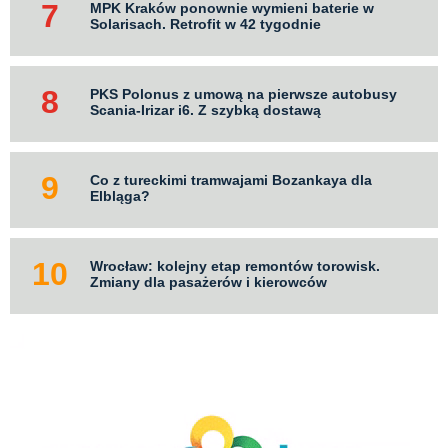
MPK Kraków ponownie wymieni baterie w
Solarisach. Retrofit w 42 tygodnie
PKS Polonus z umową na pierwsze autobusy
Scania-Irizar i6. Z szybką dostawą
Co z tureckimi tramwajami Bozankaya dla
Elbląga?
Wrocław: kolejny etap remontów torowisk.
Zmiany dla pasażerów i kierowców