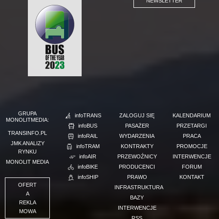
NEWSLETTER
GRUPA
infoTRANS
ZALOGUJ SIĘ
KALENDARIUM
MONOLITMEDIA:
infoBUS
PASAŻER
PRZETARGI
TRANSINFO.PL
infoRAIL
WYDARZENIA
PRACA
JMK ANALIZY
infoTRAM
KONTRAKTY
PROMOCJE
RYNKU
infoAIR
PRZEWOŹNICY
INTERWENCJE
MONOLIT MEDIA
infoBIKE
PRODUCENCI
FORUM
infoSHIP
PRAWO
KONTAKT
OFERT
INFRASTRUKTURA
A
BAZY
REKLA
INTERWENCJE
MOWA
RSS