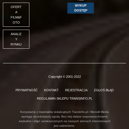
WYKUP
OFERT
DOSTĘP
A
FILM&F
OTO
ANALIZ
Y
RYNKU
Copyright © 2001-2022
PRYWATNOŚĆ
KONTAKT
REJESTRACJA
ZGŁOŚ BŁĄD
REGULAMIN SKLEPU TRANSINFO.PL
Korzystanie z materiałów redakcyjnych TransInfo.pl / Monolit Media
wymaga wcześniejszej zgody. Bez niej dalsze rozpowszechnianie
artykułów i zdjęć zamieszczonych na naszych stronach internetowych
jest zabronione.