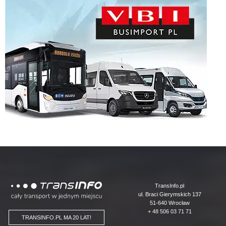
Logo
TransInfo.pl
ul. Braci Gierymskich 137
51-640 Wrocław
+ 48 506 03 71 71
TRANSINFO.PL MA 20 LAT!