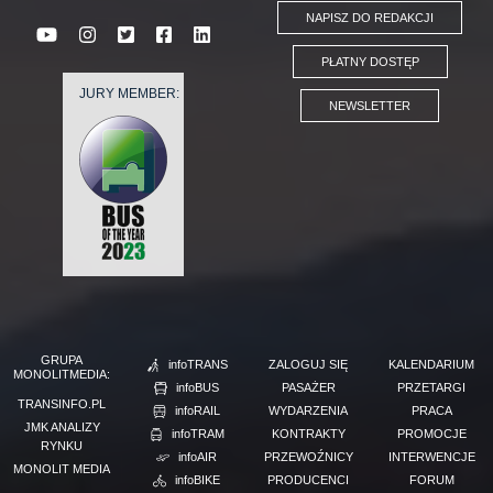
NAPISZ DO REDAKCJI
PŁATNY DOSTĘP
JURY MEMBER:
NEWSLETTER
GRUPA
infoTRANS
ZALOGUJ SIĘ
KALENDARIUM
MONOLITMEDIA:
infoBUS
PASAŻER
PRZETARGI
TRANSINFO.PL
infoRAIL
WYDARZENIA
PRACA
JMK ANALIZY
infoTRAM
KONTRAKTY
PROMOCJE
RYNKU
infoAIR
PRZEWOŹNICY
INTERWENCJE
MONOLIT MEDIA
infoBIKE
PRODUCENCI
FORUM