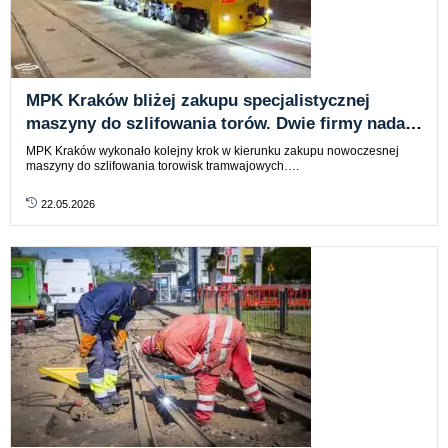
MPK Kraków bliżej zakupu specjalistycznej
maszyny do szlifowania torów. Dwie firmy nadal
„w grze”
MPK Kraków wykonało kolejny krok w kierunku zakupu nowoczesnej
maszyny do szlifowania torowisk tramwajowych….
22.05.2026