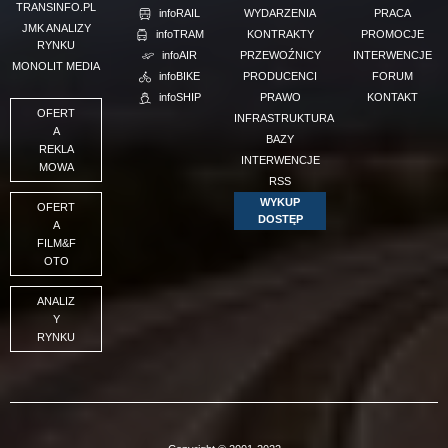
TRANSINFO.PL
infoRAIL
WYDARZENIA
PRACA
JMK ANALIZY
infoTRAM
KONTRAKTY
PROMOCJE
RYNKU
infoAIR
PRZEWOŹNICY
INTERWENCJE
MONOLIT MEDIA
infoBIKE
PRODUCENCI
FORUM
infoSHIP
PRAWO
KONTAKT
OFERT
INFRASTRUKTURA
A
BAZY
REKLA
INTERWENCJE
MOWA
RSS
WYKUP
OFERT
DOSTĘP
A
FILM&F
OTO
ANALIZ
Y
RYNKU