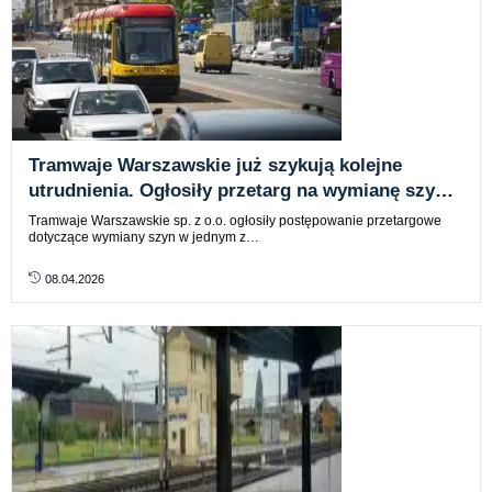
Tramwaje Warszawskie już szykują kolejne
utrudnienia. Ogłosiły przetarg na wymianę szyn
w Alejach Jerozolimskich
Tramwaje Warszawskie sp. z o.o. ogłosiły postępowanie przetargowe
dotyczące wymiany szyn w jednym z…
08.04.2026