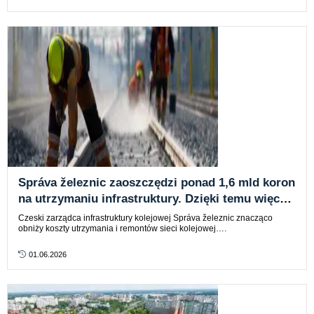
Správa železnic zaoszczędzi ponad 1,6 mld koron
na utrzymaniu infrastruktury. Dzięki temu więcej
linii zostanie wyremontowanych
Czeski zarządca infrastruktury kolejowej Správa železnic znacząco
obniży koszty utrzymania i remontów sieci kolejowej….
01.06.2026