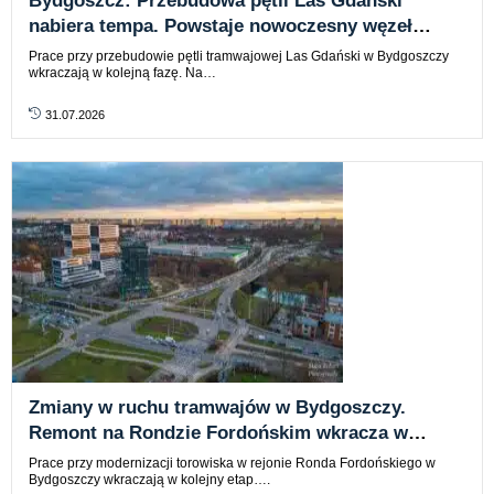
Bydgoszcz: Przebudowa pętli Las Gdański
nabiera tempa. Powstaje nowoczesny węzeł
tramwajowy
Prace przy przebudowie pętli tramwajowej Las Gdański w Bydgoszczy
wkraczają w kolejną fazę. Na…
31.07.2026
Zmiany w ruchu tramwajów w Bydgoszczy.
Remont na Rondzie Fordońskim wkracza w
kolejny etap
Prace przy modernizacji torowiska w rejonie Ronda Fordońskiego w
Bydgoszczy wkraczają w kolejny etap….