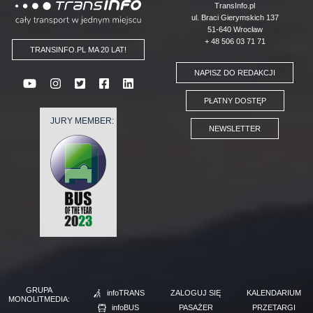
Logo
TransInfo.pl
ul. Braci Gierymskich 137
51-640 Wrocław
+ 48 506 03 71 71
TRANSINFO.PL MA 20 LAT!
NAPISZ DO REDAKCJI
PŁATNY DOSTĘP
JURY MEMBER:
NEWSLETTER
GRUPA
infoTRANS
ZALOGUJ SIĘ
KALENDARIUM
MONOLITMEDIA:
infoBUS
PASAŻER
PRZETARGI