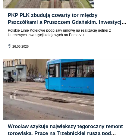
PKP PLK zbudują czwarty tor między
Pszczółkami a Pruszczem Gdańskim. Inwestycja
za blisko 483 mln zł
Polskie Linie Kolejowe podpisały umowę na realizację jednej z
kluczowych inwestycji kolejowych na Pomorzu….
26.06.2026
Wrocław szykuje największy tegoroczny remont
torowiska. Prace na Trzebnickiej ruszą pod