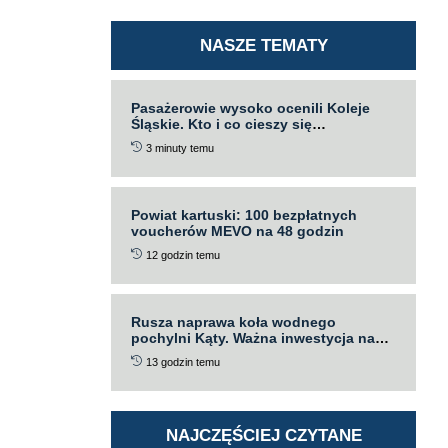
NASZE TEMATY
Pasażerowie wysoko ocenili Koleje
Śląskie. Kto i co cieszy się
największym uznaniem?
3 minuty temu
Powiat kartuski: 100 bezpłatnych
voucherów MEVO na 48 godzin
12 godzin temu
Rusza naprawa koła wodnego
pochylni Kąty. Ważna inwestycja na
Kanale Elbląskim
13 godzin temu
NAJCZĘŚCIEJ CZYTANE