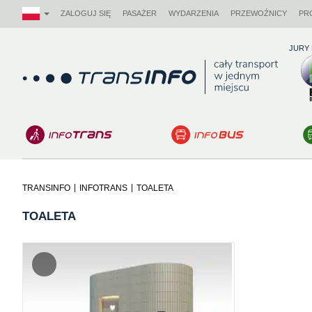
ZALOGUJ SIĘ
PASAŻER
WYDARZENIA
PRZEWOŹNICY
PR
JURY
Logo
|
|
TRANSINFO
INFOTRANS
TOALETA
TOALETA