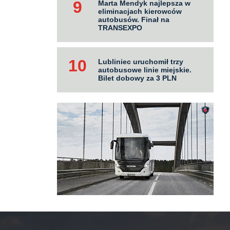
Marta Mendyk najlepsza w
eliminacjach kierowców
autobusów. Finał na
TRANSEXPO
Lubliniec uruchomił trzy
autobusowe linie miejskie.
Bilet dobowy za 3 PLN