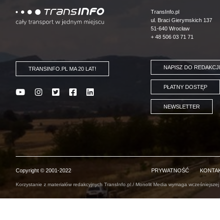
Logo
TransInfo.pl
ul. Braci Gierymskich 137
51-640 Wrocław
+ 48 506 03 71 71
NAPISZ DO REDAKCJ
TRANSINFO.PL MA 20 LAT!
PŁATNY DOSTĘP
NEWSLETTER
Copyright © 2001-2022
PRYWATNOŚĆ
KONTA
Korzystanie z materiałów redakcyjnych TransInfo.pl / Monolit Media wymaga wcześniejszej