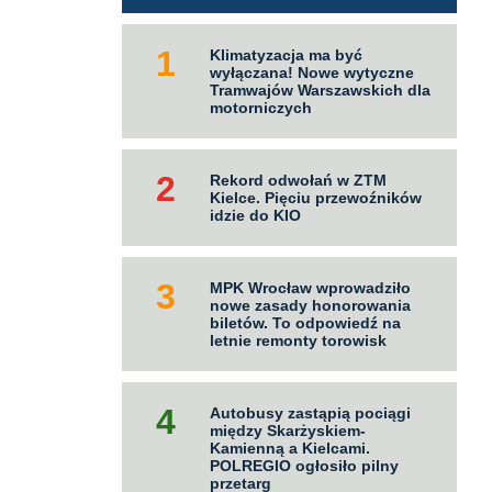
Klimatyzacja ma być
wyłączana! Nowe wytyczne
Tramwajów Warszawskich dla
motorniczych
Rekord odwołań w ZTM
Kielce. Pięciu przewoźników
idzie do KIO
MPK Wrocław wprowadziło
nowe zasady honorowania
biletów. To odpowiedź na
letnie remonty torowisk
Autobusy zastąpią pociągi
między Skarżyskiem-
Kamienną a Kielcami.
POLREGIO ogłosiło pilny
przetarg