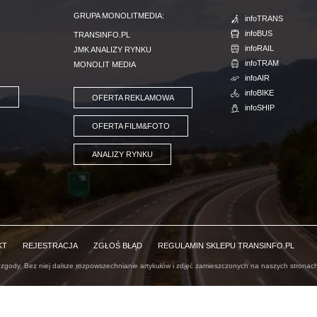
GRUPA MONOLITMEDIA:
infoTRANS
infoBUS
TRANSINFO.PL
infoRAIL
JMK ANALIZY RYNKU
infoTRAM
MONOLIT MEDIA
infoAIR
infoBIKE
I
OFERTA REKLAMOWA
infoSHIP
OFERTA FILM&FOTO
ANALIZY RYNKU
KT
REJESTRACJA
ZGŁOŚ BŁĄD
REGULAMIN SKLEPU TRANSINFO.PL
 zgody. Bez niej dalsze rozpowszechnianie artykułów i zdjęć zamieszczonych na naszych stronach