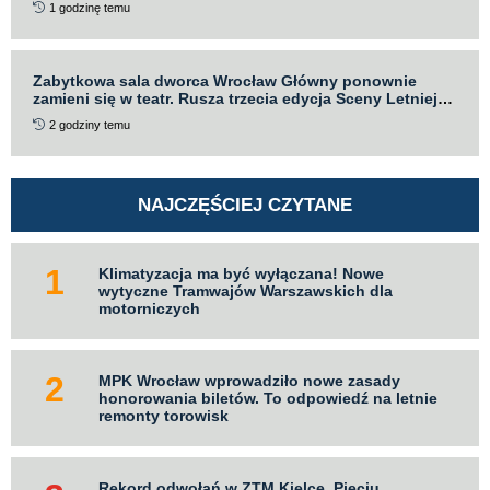
1 godzinę temu
Zabytkowa sala dworca Wrocław Główny ponownie
zamieni się w teatr. Rusza trzecia edycja Sceny Letniej
Teatru „Po Kolei”
2 godziny temu
NAJCZĘŚCIEJ CZYTANE
Klimatyzacja ma być wyłączana! Nowe
wytyczne Tramwajów Warszawskich dla
motorniczych
MPK Wrocław wprowadziło nowe zasady
honorowania biletów. To odpowiedź na letnie
remonty torowisk
Rekord odwołań w ZTM Kielce. Pięciu