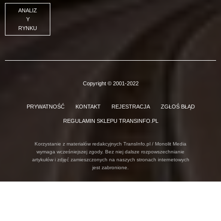
ANALIZ
Y
RYNKU
Copyright © 2001-2022
PRYWATNOŚĆ
KONTAKT
REJESTRACJA
ZGŁOŚ BŁĄD
REGULAMIN SKLEPU TRANSINFO.PL
Korzystanie z materiałów redakcyjnych TransInfo.pl / Monolit Media
wymaga wcześniejszej zgody. Bez niej dalsze rozpowszechnianie
artykułów i zdjęć zamieszczonych na naszych stronach internetowych
jest zabronione.