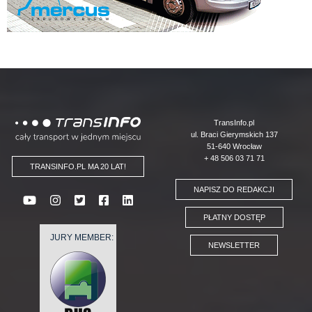
Logo
TransInfo.pl
ul. Braci Gierymskich 137
51-640 Wrocław
+ 48 506 03 71 71
TRANSINFO.PL MA 20 LAT!
NAPISZ DO REDAKCJI
PŁATNY DOSTĘP
JURY MEMBER:
NEWSLETTER