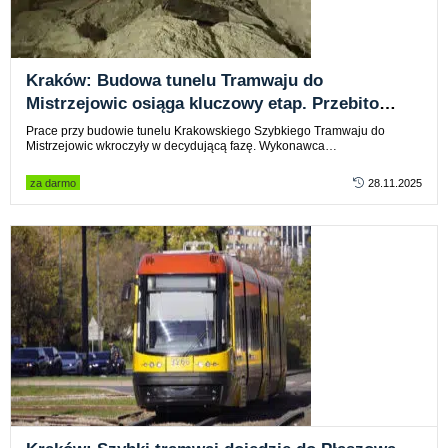
Kraków: Budowa tunelu Tramwaju do
Mistrzejowic osiąga kluczowy etap. Przebito
południowy korytarz
Prace przy budowie tunelu Krakowskiego Szybkiego Tramwaju do
Mistrzejowic wkroczyły w decydującą fazę. Wykonawca…
za darmo
28.11.2025