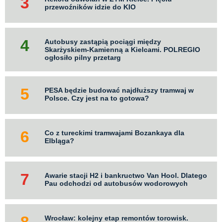
przewoźników idzie do KIO
Autobusy zastąpią pociągi między
Skarżyskiem-Kamienną a Kielcami. POLREGIO
ogłosiło pilny przetarg
PESA będzie budować najdłuższy tramwaj w
Polsce. Czy jest na to gotowa?
Co z tureckimi tramwajami Bozankaya dla
Elbląga?
Awarie stacji H2 i bankructwo Van Hool. Dlatego
Pau odchodzi od autobusów wodorowych
Wrocław: kolejny etap remontów torowisk.