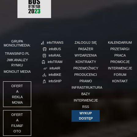
GRUPA
infoTRANS
ZALOGUJ SIĘ
KALENDARIUM
MONOLITMEDIA:
infoBUS
PASAŻER
PRZETARGI
TRANSINFO.PL
infoRAIL
WYDARZENIA
PRACA
JMK ANALIZY
infoTRAM
KONTRAKTY
PROMOCJE
RYNKU
infoAIR
PRZEWOŹNICY
INTERWENCJE
MONOLIT MEDIA
infoBIKE
PRODUCENCI
FORUM
infoSHIP
PRAWO
KONTAKT
OFERT
INFRASTRUKTURA
A
BAZY
REKLA
INTERWENCJE
MOWA
RSS
WYKUP
OFERT
DOSTĘP
A
FILM&F
OTO