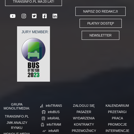
TRANSINFO.PL MA 20 LAT!
NAPISZ DO REDAKCJI
PŁATNY DOSTĘP
JURY MEMBER:
NEWSLETTER
GRUPA
infoTRANS
ZALOGUJ SIĘ
KALENDARIUM
MONOLITMEDIA:
infoBUS
PASAŻER
PRZETARGI
TRANSINFO.PL
infoRAIL
WYDARZENIA
PRACA
JMK ANALIZY
infoTRAM
KONTRAKTY
PROMOCJE
RYNKU
infoAIR
PRZEWOŹNICY
INTERWENCJE
MONOLIT MEDIA