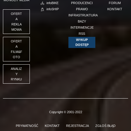
infoBIKE
PRODUCENCI
FORUM
infoSHIP
PRAWO
KONTAKT
OFERT
INFRASTRUKTURA
A
BAZY
REKLA
INTERWENCJE
MOWA
RSS
WYKUP
OFERT
DOSTĘP
A
FILM&F
OTO
ANALIZ
Y
RYNKU
Copyright © 2001-2022
PRYWATNOŚĆ
KONTAKT
REJESTRACJA
ZGŁOŚ BŁĄD