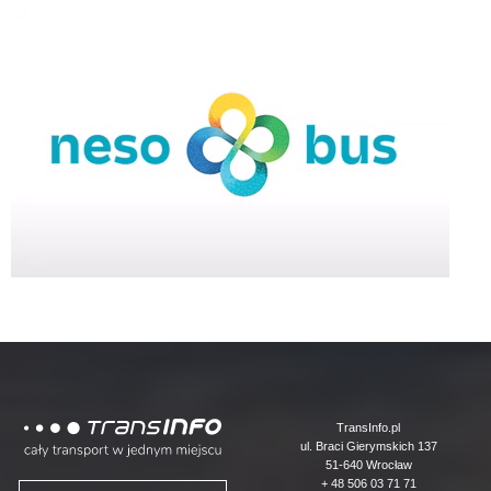
Logo
TransInfo.pl
ul. Braci Gierymskich 137
51-640 Wrocław
+ 48 506 03 71 71